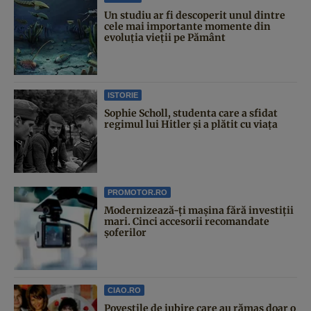
Un studiu ar fi descoperit unul dintre
cele mai importante momente din
evoluția vieții pe Pământ
ISTORIE
Sophie Scholl, studenta care a sfidat
regimul lui Hitler și a plătit cu viața
PROMOTOR.RO
Modernizează-ți mașina fără investiții
mari. Cinci accesorii recomandate
șoferilor
CIAO.RO
Poveştile de iubire care au rămas doar o