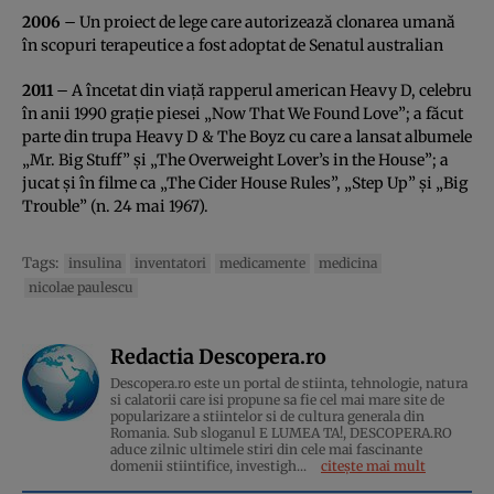
2006
– Un proiect de lege care autorizează clonarea umană
în scopuri terapeutice a fost adoptat de Senatul australian
2011
– A încetat din viaţă rapperul american Heavy D, celebru
în anii 1990 graţie piesei „Now That We Found Love”; a făcut
parte din trupa Heavy D & The Boyz cu care a lansat albumele
„Mr. Big Stuff” şi „The Overweight Lover’s in the House”; a
jucat şi în filme ca „The Cider House Rules”, „Step Up” şi „Big
Trouble” (n. 24 mai 1967).
Tags:
insulina
inventatori
medicamente
medicina
nicolae paulescu
Redactia Descopera.ro
Descopera.ro este un portal de stiinta, tehnologie, natura
si calatorii care isi propune sa fie cel mai mare site de
popularizare a stiintelor si de cultura generala din
Romania. Sub sloganul E LUMEA TA!, DESCOPERA.RO
aduce zilnic ultimele stiri din cele mai fascinante
domenii stiintifice, investigh...
citește mai mult