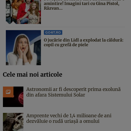
amintire! Imagini tari cu Gina Pistol,
Răzvan...
GO4IT.RO
O jucărie din Lidl a explodat la căldură:
copil cu grefă de piele
Cele mai noi articole
Astronomii ar fi descoperit prima exolună
din afara Sistemului Solar
Amprente vechi de 1,4 milioane de ani
dezvăluie o rudă uriașă a omului