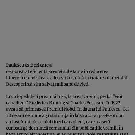
Paulescu este cel care a
demonstrat eficientă acestei substanțe în reducerea
hiperglicemiei și care a folosit insulină în tratarea diabetului.
Descoperirea să a salvat milioane de vieți.
Enciclopediile îi prezintă însă, la acest capitol, pe doi “eroi
canadieni” Frederick Banting și Charles Best care, în 1922,
aveau să primească Premiul Nobel, în dauna lui Paulescu. Cei
30 de ani de muncă și stăruință în laborator ai profesorului
au fost furați de cei doi tineri canadieni, care luaseră
cunoștință de muncă romanului din publicațiile vremii. În
baza articolelor acestuia, ei au reușit să izolelze insulină și să