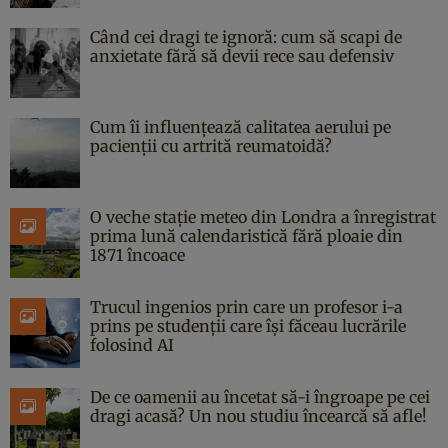
Când cei dragi te ignoră: cum să scapi de
anxietate fără să devii rece sau defensiv
Cum îi influențează calitatea aerului pe
pacienții cu artrită reumatoidă?
O veche stație meteo din Londra a înregistrat
prima lună calendaristică fără ploaie din
1871 încoace
Trucul ingenios prin care un profesor i-a
prins pe studenții care își făceau lucrările
folosind AI
De ce oamenii au încetat să-i îngroape pe cei
dragi acasă? Un nou studiu încearcă să afle!