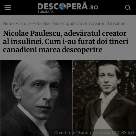
Home
»
Istorie
»
Nicolae Paulescu, adevăratul creator al insulinei. Cum i-au furat doi tineri canadieni marea descoperire
Nicolae Paulescu, adevăratul creator
al insulinei. Cum i-au furat doi tineri
canadieni marea descoperire
Credit foto: Autor necunoscut/CC BY 4.0