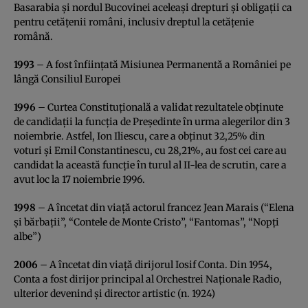
Basarabia şi nordul Bucovinei aceleaşi drepturi şi obligaţii ca
pentru cetăţenii români, inclusiv dreptul la cetăţenie
română.
1993
– A fost înfiinţată Misiunea Permanentă a României pe
lângă Consiliul Europei
1996
– Curtea Constituţională a validat rezultatele obţinute
de candidaţii la funcţia de Preşedinte în urma alegerilor din 3
noiembrie. Astfel, Ion Iliescu, care a obţinut 32,25% din
voturi şi Emil Constantinescu, cu 28,21%, au fost cei care au
candidat la această funcţie în turul al II-lea de scrutin, care a
avut loc la 17 noiembrie 1996.
1998
– A încetat din viaţă actorul francez Jean Marais (“Elena
şi bărbaţii”, “Contele de Monte Cristo”, “Fantomas”, “Nopţi
albe”)
2006
– A încetat din viaţă dirijorul Iosif Conta. Din 1954,
Conta a fost dirijor principal al Orchestrei Naţionale Radio,
ulterior devenind şi director artistic (n. 1924)