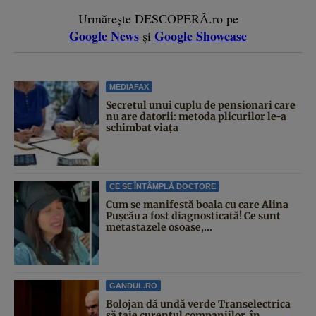
Urmărește DESCOPERĂ.ro pe
Google News
Google Showcase
și
MEDIAFAX
Secretul unui cuplu de pensionari care
nu are datorii: metoda plicurilor le-a
schimbat viața
CE SE ÎNTÂMPLĂ DOCTORE
Cum se manifestă boala cu care Alina
Pușcău a fost diagnosticată! Ce sunt
metastazele osoase,...
GANDUL.RO
Bolojan dă undă verde Transelectrica
să taie curentul companiilor, în