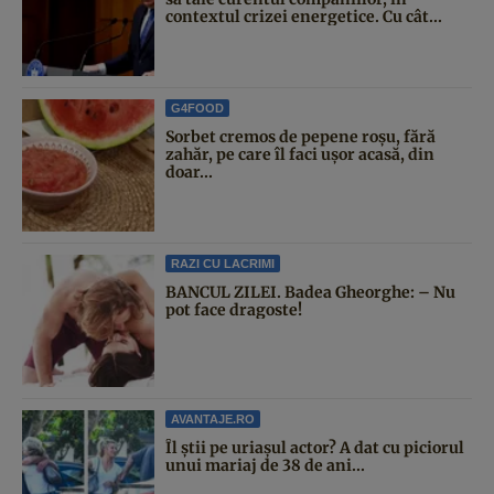
contextul crizei energetice. Cu cât...
G4FOOD
Sorbet cremos de pepene roșu, fără
zahăr, pe care îl faci ușor acasă, din
doar...
RAZI CU LACRIMI
BANCUL ZILEI. Badea Gheorghe: – Nu
pot face dragoste!
AVANTAJE.RO
Îl știi pe uriașul actor? A dat cu piciorul
unui mariaj de 38 de ani...