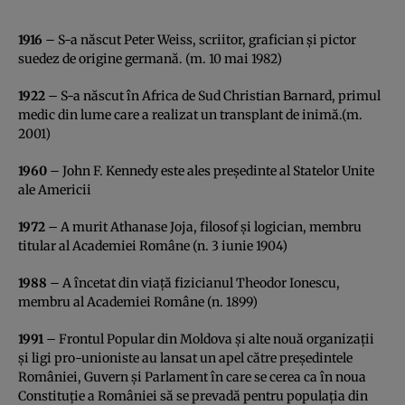
1916
– S-a născut Peter Weiss, scriitor, grafician şi pictor
suedez de origine germană. (m. 10 mai 1982)
1922
– S-a născut în Africa de Sud Christian Barnard, primul
medic din lume care a realizat un transplant de inimă.(m.
2001)
1960
– John F. Kennedy este ales preşedinte al Statelor Unite
ale Americii
1972
– A murit Athanase Joja, filosof şi logician, membru
titular al Academiei Române (n. 3 iunie 1904)
1988
– A încetat din viaţă fizicianul Theodor Ionescu,
membru al Academiei Române (n. 1899)
1991
– Frontul Popular din Moldova şi alte nouă organizaţii
şi ligi pro-unioniste au lansat un apel către preşedintele
României, Guvern şi Parlament în care se cerea ca în noua
Constituţie a României să se prevadă pentru populaţia din