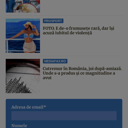
PROSPORT
FOTO. E de-o frumusețe rară, dar își
acuză iubitul de violență
MEDIAFAX.RO
Cutremur în România, joi după-amiază.
Unde s-a produs și ce magnitudine a
avut
Adresa de email*
Numele