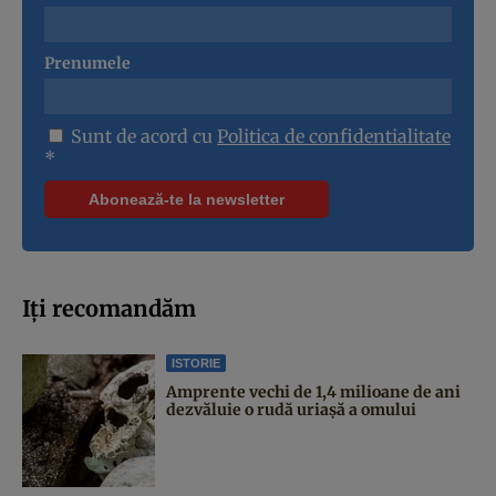
Prenumele
Sunt de acord cu
Politica de confidentialitate
*
Iți recomandăm
ISTORIE
Amprente vechi de 1,4 milioane de ani
dezvăluie o rudă uriașă a omului