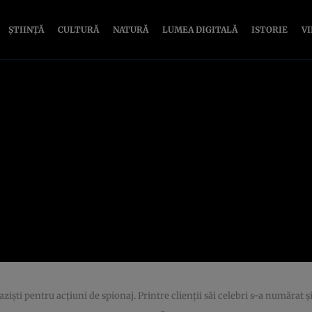
ȘTIINȚĂ
CULTURĂ
NATURĂ
LUMEA DIGITALĂ
ISTORIE
V
nazişti pentru acţiuni de spionaj. Printre clienţii săi celebri s-a număr