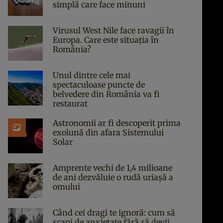
simplă care face minuni
Virusul West Nile face ravagii în
Europa. Care este situația în
România?
Unul dintre cele mai
spectaculoase puncte de
belvedere din România va fi
restaurat
Astronomii ar fi descoperit prima
exolună din afara Sistemului
Solar
Amprente vechi de 1,4 milioane
de ani dezvăluie o rudă uriașă a
omului
Când cei dragi te ignoră: cum să
scapi de anxietate fără să devii