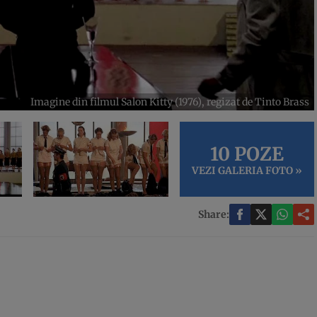
Imagine din filmul Salon Kitty (1976), regizat de Tinto Brass
10 POZE
VEZI GALERIA FOTO »
Share: