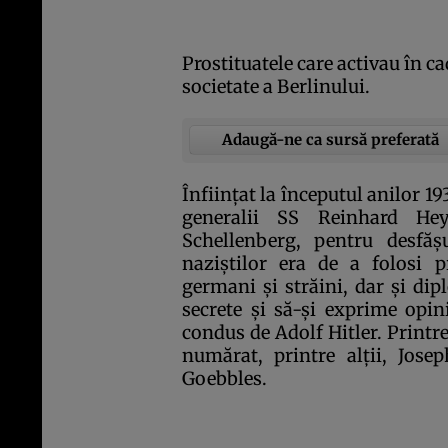
Prostituatele care activau în ca
societate a Berlinului.
Adaugă-ne ca sursă preferată
Înfiinţat la începutul anilor 19
generalii SS Reinhard Hey
Schellenberg, pentru desfăş
naziştilor era de a folosi 
germani şi străini, dar şi dip
secrete şi să-şi exprime opini
condus de Adolf Hitler. Printre
numărat, printre alţii, Jose
Goebbles.