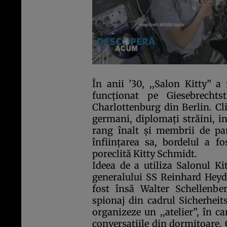
În anii ’30, ,,Salon Kitty” a
funcţionat pe Giesebrechtst
Charlottenburg din Berlin. Cl
germani, diplomaţi străini, in
rang înalt şi membrii de par
înfiinţarea sa, bordelul a 
poreclită Kitty Schmidt.
Ideea de a utiliza Salonul Ki
generalului SS Reinhard Heydr
fost însă Walter Schellenbe
spionaj din cadrul Sicherheits
organizeze un ,,atelier”, în c
conversaţiile din dormitoare. 