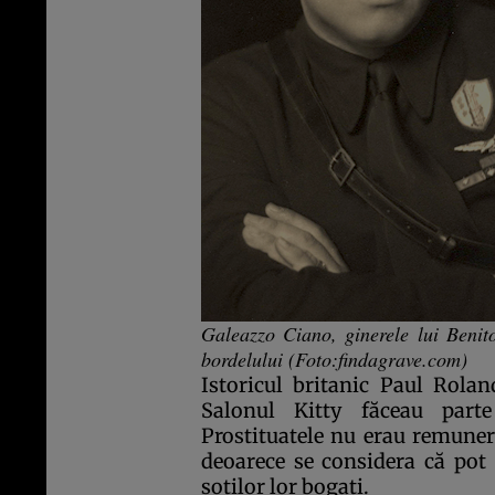
Galeazzo Ciano, ginerele lui Benito 
bordelului (Foto:findagrave.com)
Istoricul britanic Paul Rola
Salonul Kitty făceau parte
Prostituatele nu erau remunera
deoarece se considera că pot 
soţilor lor bogaţi.