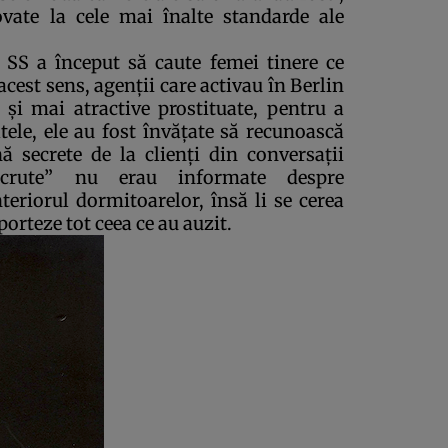
vate la cele mai înalte standarde ale
, SS a început să caute femei tinere ce
acest sens, agenţii care activau în Berlin
şi mai atractive prostituate, pentru a
ltele, ele au fost învăţate să recunoască
ă secrete de la clienţi din conversaţii
recrute” nu erau informate despre
eriorul dormitoarelor, însă li se cerea
porteze tot ceea ce au auzit.