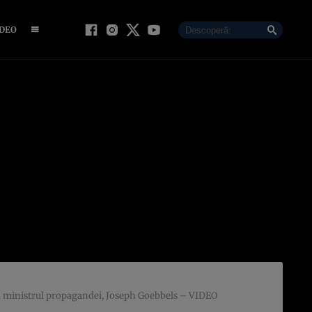
IDEO
at şi ministrul propagandei, Joseph Goebbels – VIDEO