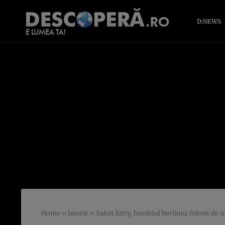
D:NEWS
Home
»
Istorie
»
Salon Kitty, bordelul berlinez folosit de 