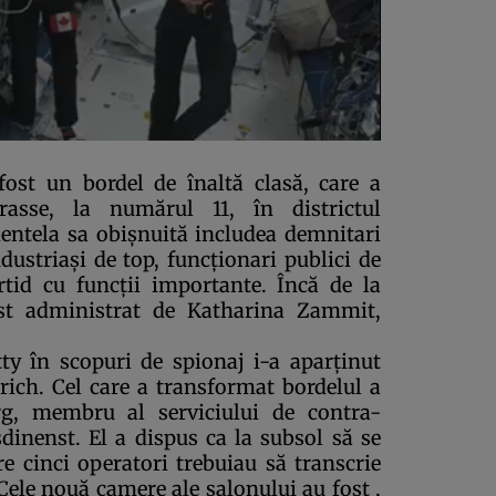
 fost un bordel de înaltă clasă, care a
rasse, la numărul 11, în districtul
ientela sa obişnuită includea demnitari
dustriaşi de top, funcţionari publici de
tid cu funcţii importante. Încă de la
fost administrat de Katharina Zammit,
tty în scopuri de spionaj i-a aparţinut
ich. Cel care a transformat bordelul a
rg, membru al serviciului de contra-
dinenst. El a dispus ca la subsol să se
are cinci operatori trebuiau să transcrie
Cele nouă camere ale salonului au fost ,