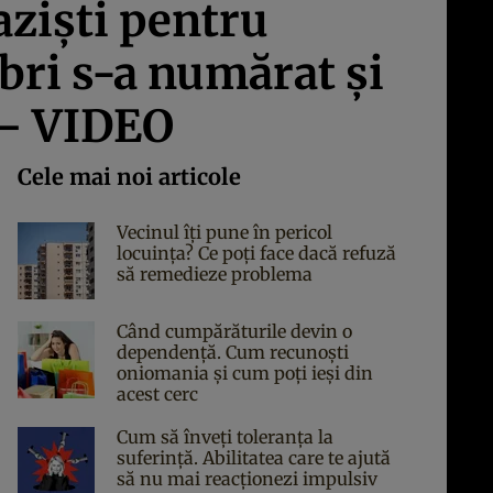
azişti pentru
ebri s-a numărat şi
 – VIDEO
Cele mai noi articole
Vecinul îți pune în pericol
locuința? Ce poți face dacă refuză
să remedieze problema
Când cumpărăturile devin o
dependență. Cum recunoști
oniomania și cum poți ieși din
acest cerc
Cum să înveți toleranța la
suferință. Abilitatea care te ajută
să nu mai reacționezi impulsiv