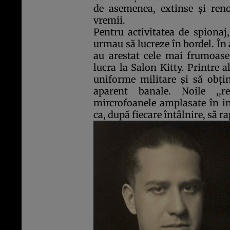
de asemenea, extinse şi reno
vremii.
Pentru activitatea de spionaj
urmau să lucreze în bordel. În 
au arestat cele mai frumoase 
lucra la Salon Kitty. Printre a
uniforme militare şi să obţin
aparent banale. Noile ,,
mircrofoanele amplasate în int
ca, după fiecare întâlnire, să ra