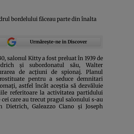
drul bordelului făceau parte din înalta
Urmărește-ne in Discover
30, salonul Kitty a fost preluat în 1939 de
drich şi subordonatul său, Walter
urarea de acţiuni de spionaj. Planul
prostituate pentru a seduce demnitari
lomaţi, astfel încât aceştia să dezvăluie
ile referitoare la activitatea partidului
 cei care au trecut pragul salonului s-au
ph Dietrich, Galeazzo Ciano şi Joseph