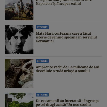
Napoleon îşi începea exilul
ISTORIE
Mata Hari, curtezana care a făcut
istorie devenind spioană în serviciul
Germaniei
ISTORIE
Amprente vechi de 1,4 milioane de ani
dezvăluie o rudă uriașă a omului
ISTORIE
De ce oamenii au încetat să-i îngroape
pe cei dragi acasă? Un nou studiu