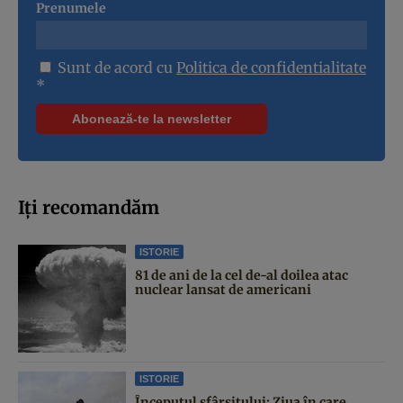
Prenumele
Sunt de acord cu
Politica de confidentialitate
*
Iți recomandăm
ISTORIE
81 de ani de la cel de-al doilea atac
nuclear lansat de americani
ISTORIE
Începutul sfârşitului: Ziua în care