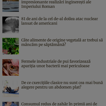
impresionante realizări inginerești ale
Imperiului Roman
81 de ani de la cel de-al doilea atac nuclear
lansat de americani
Câte alimente de origine vegetală ar trebui să
mâncăm pe săptămână?
Fermele industriale de pui favorizează
apariția unor bacterii mai periculoase
De ce cxercițiile clasice nu sunt cea mai bună
alegere pentru un abdomen plat?
Consumul redus de zahăr în primii ani de