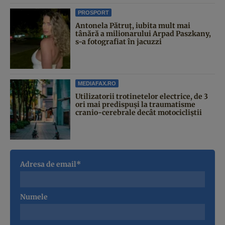
PROSPORT
Antonela Pătruț, iubita mult mai
tânără a milionarului Arpad Paszkany,
s-a fotografiat în jacuzzi
MEDIAFAX.RO
Utilizatorii trotinetelor electrice, de 3
ori mai predispuși la traumatisme
cranio-cerebrale decât motocicliștii
Adresa de email*
Numele