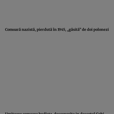
Comoară nazistă, pierdută în 1945, „găsită” de doi polonezi
Umitoare comoara budista, descoperita in desertul Gobi