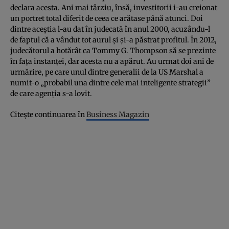
declara acesta. Ani mai târziu, însă, investitorii i-au creionat
un portret total diferit de ceea ce arătase până atunci. Doi
dintre aceştia l-au dat în judecată în anul 2000, acuzându-l
de faptul că a vândut tot aurul şi şi-a păstrat profitul. În 2012,
judecătorul a hotărât ca Tommy G. Thompson să se prezinte
în faţa instanţei, dar acesta nu a apărut. Au urmat doi ani de
urmărire, pe care unul dintre generalii de la US Marshal a
numit-o „probabil una dintre cele mai inteligente strategii”
de care agenţia s-a lovit.
Citeşte continuarea în
Business Magazin