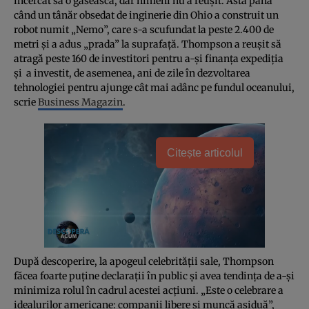
încercat să o găsească, dar nimeni nu a reuşit. Asta până
când un tânăr obsedat de inginerie din Ohio a construit un
robot numit „Nemo”, care s-a scufundat la peste 2.400 de
metri şi a adus „prada” la suprafaţă. Thompson a reuşit să
atragă peste 160 de investitori pentru a-şi finanţa expediţia
şi a investit, de asemenea, ani de zile în dezvoltarea
tehnologiei pentru ajunge cât mai adânc pe fundul oceanului,
scrie
Business Magazin
.
Citește articolul
După descoperire, la apogeul celebrităţii sale, Thompson
făcea foarte puţine declaraţii în public şi avea tendinţa de a-şi
minimiza rolul în cadrul acestei acţiuni. „Este o celebrare a
idealurilor americane: companii libere şi muncă asiduă”,