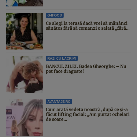
G4FOOD
Ce alegi la terasă dacă vrei să mănânci
sănătos fără să comanzi o salată „fără...
RAZI CU LACRIMI
BANCUL ZILEI. Badea Gheorghe: – Nu
pot face dragoste!
AVANTAJE.RO
Cum arată vedeta noastră, după ce și-a
făcut lifting facial: „Am purtat ochelari
de soare...