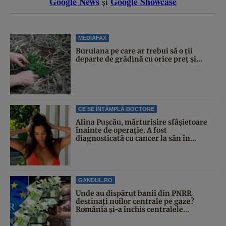
Google News
Google Showcase
și
MEDIAFAX
Buruiana pe care ar trebui să o ții
departe de grădină cu orice preț și...
CE SE ÎNTÂMPLĂ DOCTORE
Alina Pușcău, mărturisire sfâșietoare
înainte de operație. A fost
diagnosticată cu cancer la sân în...
GANDUL.RO
Unde au dispărut banii din PNRR
destinați noilor centrale pe gaze?
România și-a închis centralele...