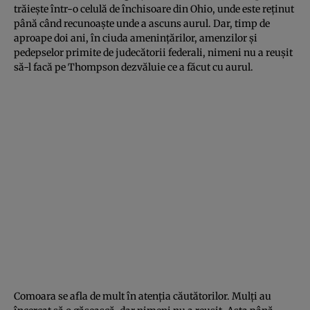
trăieşte într-o celulă de închisoare din Ohio, unde este reţinut
până când recunoaşte unde a ascuns aurul. Dar, timp de
aproape doi ani, în ciuda ameninţărilor, amenzilor şi
pedepselor primite de judecătorii federali, nimeni nu a reuşit
să-l facă pe Thompson dezvăluie ce a făcut cu aurul.
Comoara se afla de mult în atenţia căutătorilor. Mulţi au