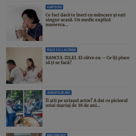
G4FOOD
Ce faci dacă te îneci cu mâncare și ești
singur acasă. Un medic explică
manevra...
RAZI CU LACRIMI
BANCUL ZILEI. El către ea: – Ce îți place
să ți se facă?
AVANTAJE.RO
Îl știi pe uriașul actor? A dat cu piciorul
unui mariaj de 38 de ani...
PROSPORT