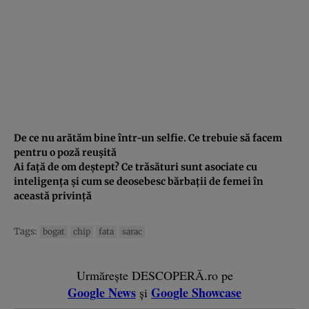
De ce nu arătăm bine într-un selfie. Ce trebuie să facem
pentru o poză reuşită
Ai faţă de om deştept? Ce trăsături sunt asociate cu
inteligenţa şi cum se deosebesc bărbaţii de femei în
această privinţă
Tags:
bogat
chip
fata
sarac
Urmărește DESCOPERĂ.ro pe
Google News
Google Showcase
și