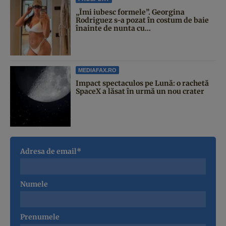
„Îmi iubesc formele”. Georgina
Rodriguez s-a pozat în costum de baie
înainte de nunta cu...
MEDIAFAX.RO
Impact spectaculos pe Lună: o rachetă
SpaceX a lăsat în urmă un nou crater
Adresa de email*
Numele
Prenumele