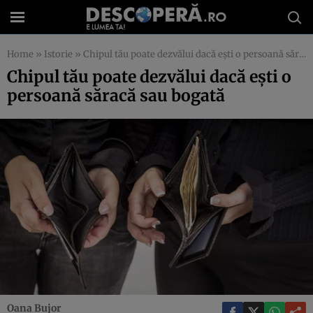
Home
»
Istorie
»
Chipul tău poate dezvălui dacă eşti o persoană săracă sau bogată
Chipul tău poate dezvălui dacă eşti o
persoană săracă sau bogată
Oana Bujor