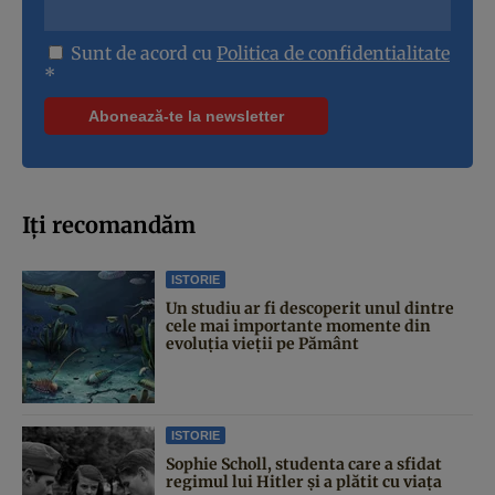
Sunt de acord cu
Politica de confidentialitate
*
Iți recomandăm
ISTORIE
Un studiu ar fi descoperit unul dintre
cele mai importante momente din
evoluția vieții pe Pământ
ISTORIE
Sophie Scholl, studenta care a sfidat
regimul lui Hitler și a plătit cu viața