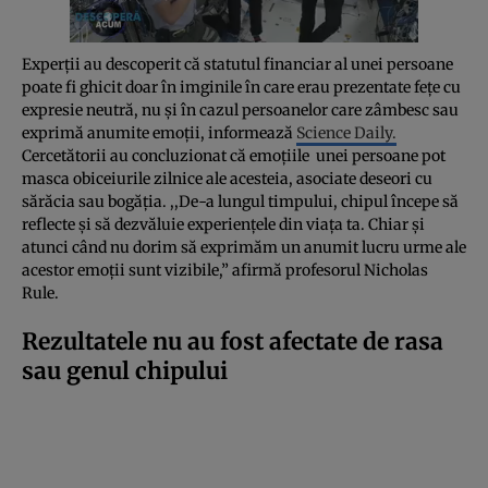
Experţii au descoperit că statutul financiar al unei persoane
poate fi ghicit doar în imginile în care erau prezentate feţe cu
expresie neutră, nu şi în cazul persoanelor care zâmbesc sau
exprimă anumite emoţii, informează
Science Daily.
Cercetătorii au concluzionat că emoţiile unei persoane pot
masca obiceiurile zilnice ale acesteia, asociate deseori cu
sărăcia sau bogăţia. ,,De-a lungul timpului, chipul începe să
reflecte şi să dezvăluie experienţele din viaţa ta. Chiar şi
atunci când nu dorim să exprimăm un anumit lucru urme ale
acestor emoţii sunt vizibile,” afirmă profesorul Nicholas
Rule.
Rezultatele nu au fost afectate de rasa
sau genul chipului