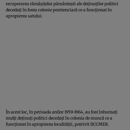
recuperarea rămăşiţelor pământeşti ale deţinuţilor politici
decedaţi în fosta colonie penitenciară ce a funcţionat în
apropierea satului.
În acest loc, în perioada anilor 1959-1964, au fost înhumaţi
mulţi deţinuţi politici decedaţi în colonia de muncă ce a
funcţionat în apropierea localităţii, potrivit IICCMER.