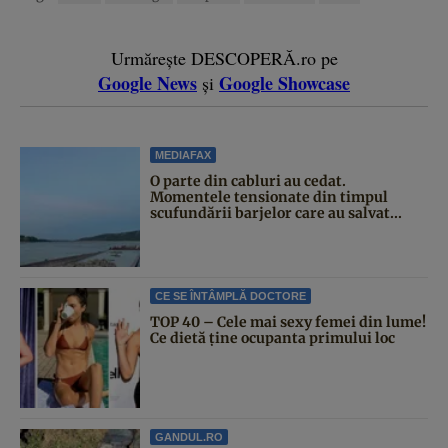
Urmărește DESCOPERĂ.ro pe
Google News
Google Showcase
și
MEDIAFAX
O parte din cabluri au cedat.
Momentele tensionate din timpul
scufundării barjelor care au salvat...
CE SE ÎNTÂMPLĂ DOCTORE
TOP 40 – Cele mai sexy femei din lume!
Ce dietă ține ocupanta primului loc
GANDUL.RO