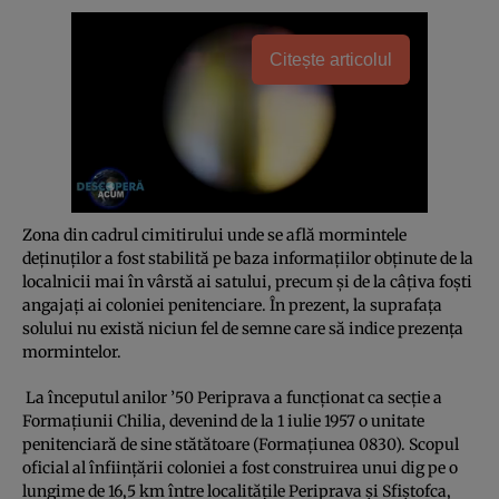
Citește articolul
Zona din cadrul cimitirului unde se află mormintele
deţinuţilor a fost stabilită pe baza informaţiilor obţinute de la
localnicii mai în vârstă ai satului, precum şi de la câţiva foşti
angajaţi ai coloniei penitenciare. În prezent, la suprafaţa
solului nu există niciun fel de semne care să indice prezenţa
mormintelor.
La începutul anilor ’50 Periprava a funcţionat ca secţie a
Formaţiunii Chilia, devenind de la 1 iulie 1957 o unitate
penitenciară de sine stătătoare (Formaţiunea 0830). Scopul
oficial al înfiinţării coloniei a fost construirea unui dig pe o
lungime de 16,5 km între localităţile Periprava şi Sfiştofca,