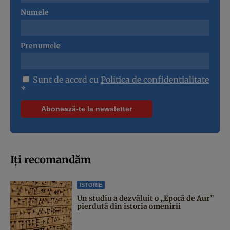
Numele
Prenumele
Sunt de acord cu
Politica de confidentialitate
*
Iți recomandăm
ISTORIE
Un studiu a dezvăluit o „Epocă de Aur”
pierdută din istoria omenirii