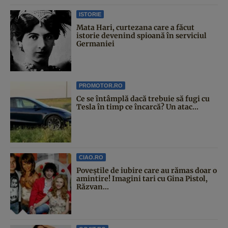
ISTORIE
Mata Hari, curtezana care a făcut
istorie devenind spioană în serviciul
Germaniei
PROMOTOR.RO
Ce se întâmplă dacă trebuie să fugi cu
Tesla în timp ce încarcă? Un atac...
CIAO.RO
Poveştile de iubire care au rămas doar o
amintire! Imagini tari cu Gina Pistol,
Răzvan...