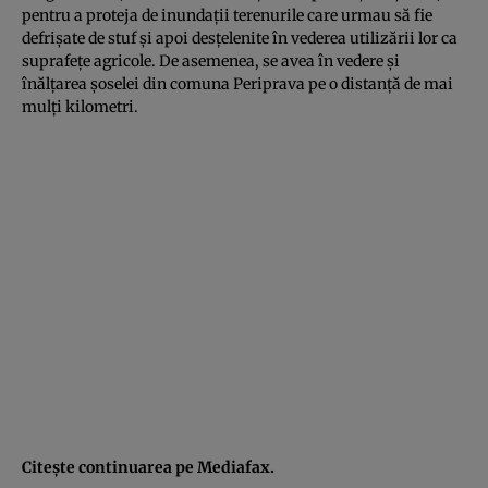
pentru a proteja de inundaţii terenurile care urmau să fie
defrişate de stuf şi apoi desţelenite în vederea utilizării lor ca
suprafeţe agricole. De asemenea, se avea în vedere şi
înălţarea şoselei din comuna Periprava pe o distanţă de mai
mulţi kilometri.
Citeşte continuarea pe
Mediafax
.