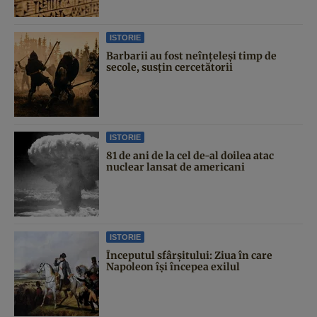
ISTORIE
Barbarii au fost neînțeleși timp de
secole, susțin cercetătorii
ISTORIE
81 de ani de la cel de-al doilea atac
nuclear lansat de americani
ISTORIE
Începutul sfârşitului: Ziua în care
Napoleon îşi începea exilul