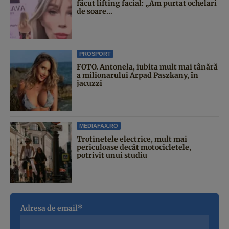
făcut lifting facial: „Am purtat ochelari
de soare...
PROSPORT
FOTO. Antonela, iubita mult mai tânără
a milionarului Arpad Paszkany, în
jacuzzi
MEDIAFAX.RO
Trotinetele electrice, mult mai
periculoase decât motocicletele,
potrivit unui studiu
Adresa de email*