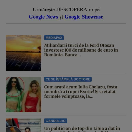
Urmărește DESCOPERĂ.ro pe
Google News
Google Showcase
și
MEDIAFAX
Miliardarii turci de la Ford Otosan
investesc 100 de milioane de euro în
România. Banca...
CE SE ÎNTÂMPLĂ DOCTORE
Cum arată acum Julia Chelaru, fosta
membră a trupei Exotic! Și-a etalat
formele voluptoase, la...
GANDUL.RO
Un politician de top din Libia a dat în