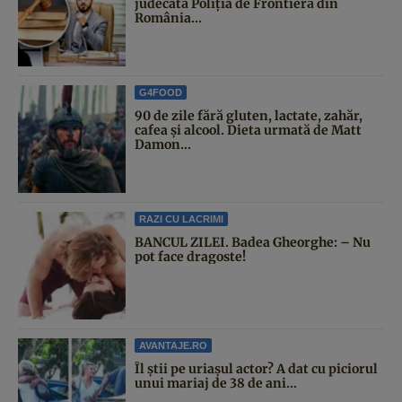
judecată Poliția de Frontieră din
România...
G4FOOD
90 de zile fără gluten, lactate, zahăr,
cafea și alcool. Dieta urmată de Matt
Damon...
RAZI CU LACRIMI
BANCUL ZILEI. Badea Gheorghe: – Nu
pot face dragoste!
AVANTAJE.RO
Îl știi pe uriașul actor? A dat cu piciorul
unui mariaj de 38 de ani...