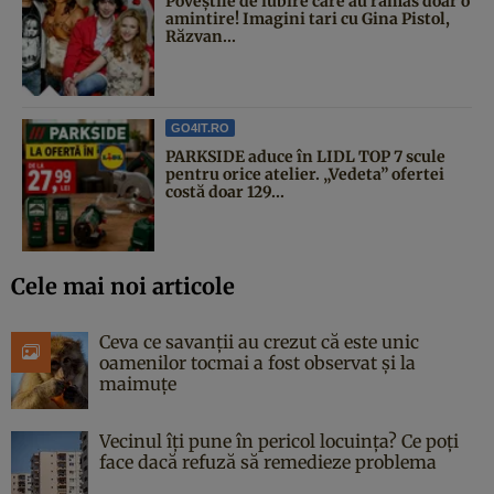
Poveştile de iubire care au rămas doar o
amintire! Imagini tari cu Gina Pistol,
Răzvan...
GO4IT.RO
PARKSIDE aduce în LIDL TOP 7 scule
pentru orice atelier. „Vedeta” ofertei
costă doar 129...
Cele mai noi articole
Ceva ce savanții au crezut că este unic
oamenilor tocmai a fost observat și la
maimuțe
Vecinul îți pune în pericol locuința? Ce poți
face dacă refuză să remedieze problema