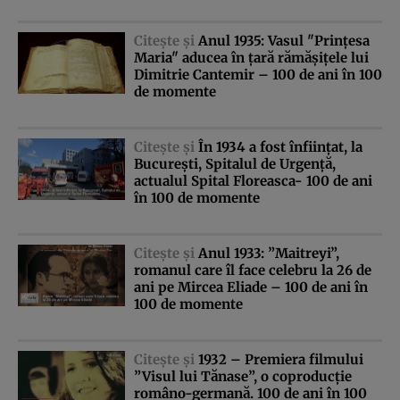
Citeşte şi
Anul 1935: Vasul "Prinţesa
Maria" aducea în ţară rămăşiţele lui
Dimitrie Cantemir – 100 de ani în 100
de momente
Citeşte şi
În 1934 a fost înfiinţat, la
Bucureşti, Spitalul de Urgenţă,
actualul Spital Floreasca- 100 de ani
în 100 de momente
Citeşte şi
Anul 1933: ”Maitreyi”,
romanul care îl face celebru la 26 de
ani pe Mircea Eliade – 100 de ani în
100 de momente
Citeşte şi
1932 – Premiera filmului
”Visul lui Tănase”, o coproducţie
româno-germană. 100 de ani în 100