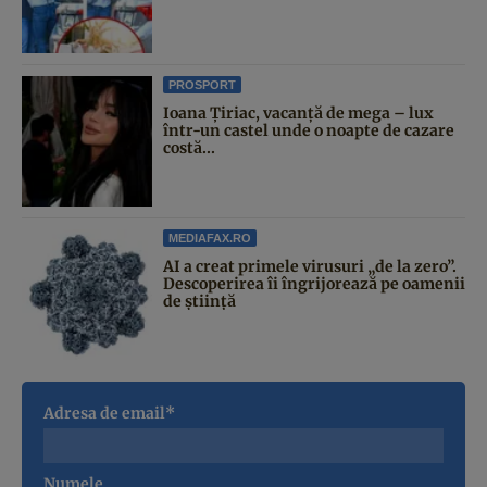
PROSPORT
Ioana Țiriac, vacanță de mega – lux
într-un castel unde o noapte de cazare
costă...
MEDIAFAX.RO
AI a creat primele virusuri „de la zero”.
Descoperirea îi îngrijorează pe oamenii
de știință
Adresa de email*
Numele