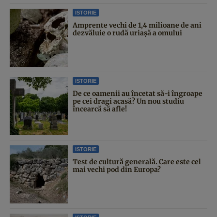
ISTORIE
Amprente vechi de 1,4 milioane de ani
dezvăluie o rudă uriașă a omului
ISTORIE
De ce oamenii au încetat să-i îngroape
pe cei dragi acasă? Un nou studiu
încearcă să afle!
ISTORIE
Test de cultură generală. Care este cel
mai vechi pod din Europa?