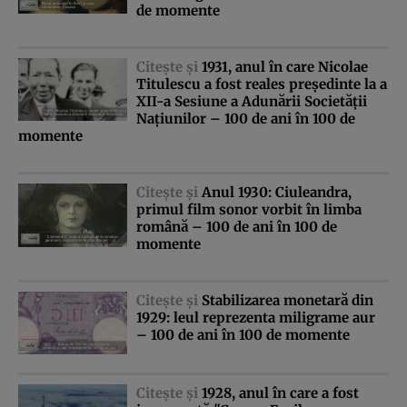
de momente
Citeşte şi
1931, anul în care Nicolae
Titulescu a fost reales preşedinte la a
XII-a Sesiune a Adunării Societăţii
Naţiunilor – 100 de ani în 100 de
momente
Citeşte şi
Anul 1930: Ciuleandra,
primul film sonor vorbit în limba
română – 100 de ani în 100 de
momente
Citeşte şi
Stabilizarea monetară din
1929: leul reprezenta miligrame aur
– 100 de ani în 100 de momente
Citeşte şi
1928, anul în care a fost