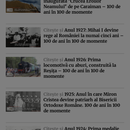
inaugurată "Crucea Eroilor
Neamului" de pe Caraiman – 100 de
ani în 100 de momente
Citeşte şi
Anul 1927: Mihai I devine
rege al României la numai cinci ani –
100 de ani în 100 de momente
Citeşte şi
Anul 1926: Prima
locomotivă cu aburi, construită la
Reşiţa – 100 de ani în 100 de
momente
Citeşte şi
1925: Anul în care Miron
Cristea devine patriarh al Bisericii
Ortodoxe Române. 100 de ani în 100
de momente
Citeşte şi
Anul 1924: Prima medalie