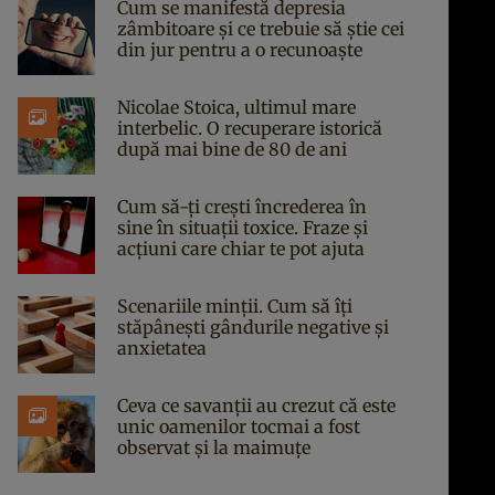
Cum se manifestă depresia
zâmbitoare și ce trebuie să știe cei
din jur pentru a o recunoaște
Nicolae Stoica, ultimul mare
interbelic. O recuperare istorică
după mai bine de 80 de ani
Cum să-ți crești încrederea în
sine în situații toxice. Fraze și
acțiuni care chiar te pot ajuta
Scenariile minții. Cum să îți
stăpânești gândurile negative și
anxietatea
Ceva ce savanții au crezut că este
unic oamenilor tocmai a fost
observat și la maimuțe