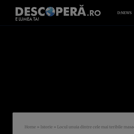
D:NEWS
Home
»
Istorie
»
Locul unuia dintre cele mai teribile masac