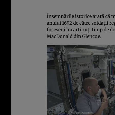
Însemnările istorice arată că m
anului 1692 de către soldaţii r
fuseseră încartiruiţi timp de d
MacDonald din Glencoe.