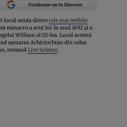
Urmărește-ne in Discover
it locul unuia dintre
cele mai teribile
est masacru a avut loc în anul 1692 şi a
regelui William al III-lea. Locul acestui
iind aşezarea Achtriochtan din valea
an, notează
Live Science
.