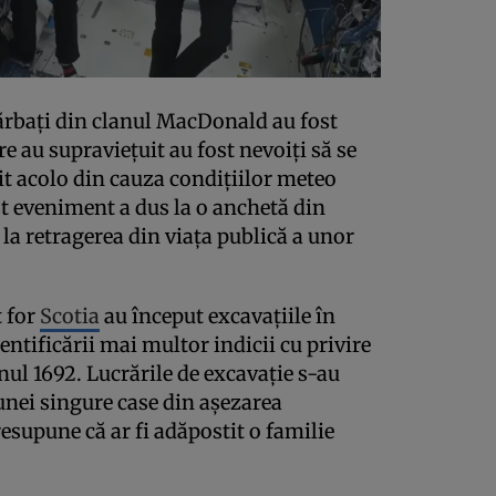
bărbaţi din clanul MacDonald au fost
are au supravieţuit au fost nevoiţi să se
it acolo din cauza condiţiilor meteo
st eveniment a dus la o anchetă din
 la retragerea din viaţa publică a unor
t for
Scotia
au început excavaţiile în
entificării mai multor indicii cu privire
nul 1692. Lucrările de excavaţie s-au
nei singure case din aşezarea
esupune că ar fi adăpostit o familie