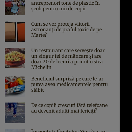
antreprenori tone de plastic în
școli pentru mii de copii
Cum se vor proteja viitorii
astronauți de praful toxic de pe
Marte?
Un restaurant care servește doar
un singur fel de mâncare și are
doar 20 de locuri a primit o stea
Michelin
Beneficiul surpriză pe care le-ar
putea avea medicamentele pentru
slăbit
De ce copiii crescuți fără telefoane
au devenit adulți mai fericiți?
Începutul sfârşitului: Ziua în care