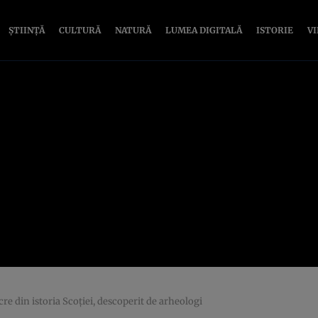
ȘTIINȚĂ
CULTURĂ
NATURĂ
LUMEA DIGITALĂ
ISTORIE
V
re din istoria Scoţiei, descoperit de arheologi