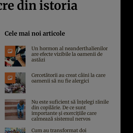
re din istoria
Cele mai noi articole
Un hormon al neanderthalienilor
are efecte vizibile la oamenii de
astăzi
Cercetătorii au creat câini la care
oamenii să nu fie alergici
Nu este suficient să înțelegi rănile
din copilărie. De ce sunt
importante și exercițiile care
calmează sistemul nervos
Cum au transformat doi