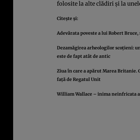
folosite la alte clădiri şi la un
Citeşte şi:
Adevărata poveste a lui Robert Bruce, 
Dezamăgirea arheologilor scoţieni: un 
este de fapt atât de antic
Ziua în care a apărut Marea Britanie. 
faţă de Regatul Unit
William Wallace – inima neinfricata a