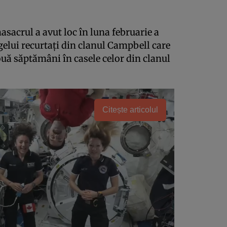
asacrul a avut loc în luna februarie a
egelui recurtaţi din clanul Campbell care
ouă săptămâni în casele celor din clanul
Citește articolul