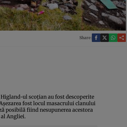
Share:
 Higland-ul scoţian au fost descoperite
 Aşezarea fost locul masacrului clanului
ă posibilă fiind nesupunerea acestora
 al Angliei.