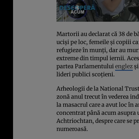
Martorii au declarat că 38 de 
ucişi pe loc, femeile şi copiii c
refugieze în munţi, dar au mur
extreme din timpul iernii. Ace
partea Parlamentului
englez
şi
lideri publici scoţieni.
Arheologii de la National Trus
zonă anul trecut în vederea ind
la masacrul care a avut loc în a
concentrat până acum asupra u
Achtriochtan, despre care se pr
numeroasă.