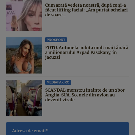
Cum arată vedeta noastră, după ce și-a
făcut lifting facial: „Am purtat ochelari
de soare...
PROSPORT
FOTO. Antonela, iubita mult mai tânără
a milionarului Arpad Paszkany, în
jacuzzi
MEDIAFAX.RO
SCANDAL monstru înainte de un zbor
Anglia-SUA. Scenele din avion au
devenit virale
Adresa de email*