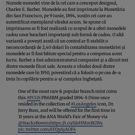
Numele monedei vine de la cel care a conceput designul,
Charles E. Barber. Monedele au fost imprimate la Monetăria
din San Francisco, pe 9 iunie, 1894, susţin cei care au
autentificat exemplarul vândut acum. Se spune că
imprimarea ar fi fost realizată cu scopul de a oferi monedele
cadou unor bancheri importanţi sub formă de cadou. O altă
variantă a poveşti arată că un control ar fi stabilit o
neconcordanţă de 2,40 dolari în contabilitatea monetăriei şi
monedele ar fi fost bătute special pentru a compensa acest
lucru. Barber a fost administratorul companiei şi a dăruit trei
dintre monede fiicei sale. Aceasta a vândut două dintre
monedele rare în 1950, povestind că a folosit-o pe cea de-a
treia în copilărie pentru a-şi cumpăra îngheţată.
One of the most rare & popular branch mint coins
this
#PCGS
PR63BM graded 1894-S Dime once
resided in the collection of
#LosAngeles
icon, Dr.
Jerry Buss, and will be offered for the first time in
31 years at the ANA World’s Fair of Money via
@StacksBowers
https://t.co/SJeHMmBGWa
pic.twitter.com/4YQyAjAOF4