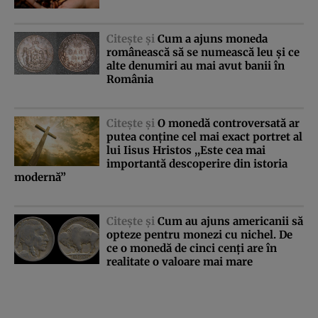
Citeşte şi
Cum a ajuns moneda
românească să se numească leu şi ce
alte denumiri au mai avut banii în
România
Citeşte şi
O monedă controversată ar
putea conţine cel mai exact portret al
lui Iisus Hristos ,,Este cea mai
importantă descoperire din istoria
modernă”
Citeşte şi
Cum au ajuns americanii să
opteze pentru monezi cu nichel. De
ce o monedă de cinci cenţi are în
realitate o valoare mai mare