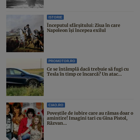
ISTORIE
Începutul sfârşitului: Ziua în care
Napoleon îşi începea exilul
PROMOTOR.RO
Ce se întâmplă dacă trebuie să fugi cu
Tesla în timp ce încarcă? Un atac...
CIAO.RO
Poveştile de iubire care au rămas doar o
amintire! Imagini tari cu Gina Pistol,
Răzvan...