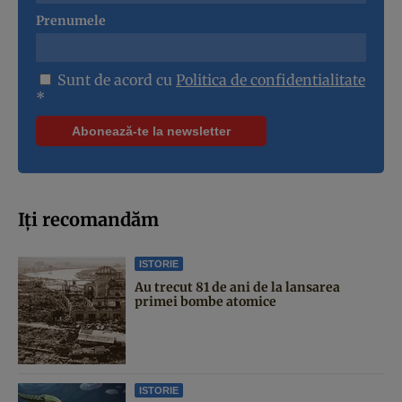
Prenumele
Sunt de acord cu
Politica de confidentialitate
*
Iți recomandăm
ISTORIE
Au trecut 81 de ani de la lansarea
primei bombe atomice
ISTORIE