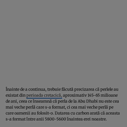
Înainte de a continua, trebuie făcută precizarea că perlele au
existat din
perioada cretacică,
aproximativ 145-65 milioane
de ani, ceea ce înseamnă că perla de la Abu Dhabi nu este cea
mai veche perlă care s-a format, ci cea mai veche perlă pe
care oamenii au folosit-o. Datarea cu carbon arată că aceasta
s-a format între anii 5800-5600 înaintea erei noastre.