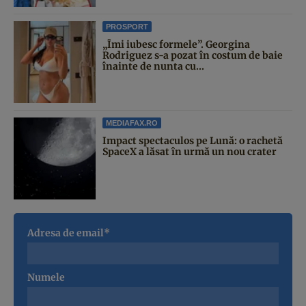
PROSPORT
„Îmi iubesc formele”. Georgina
Rodriguez s-a pozat în costum de baie
înainte de nunta cu...
MEDIAFAX.RO
Impact spectaculos pe Lună: o rachetă
SpaceX a lăsat în urmă un nou crater
Adresa de email*
Numele