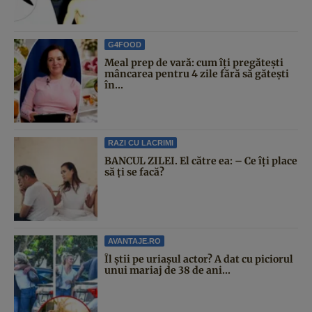
G4FOOD
Meal prep de vară: cum îți pregătești
mâncarea pentru 4 zile fără să gătești
în...
RAZI CU LACRIMI
BANCUL ZILEI. El către ea: – Ce îți place
să ți se facă?
AVANTAJE.RO
Îl știi pe uriașul actor? A dat cu piciorul
unui mariaj de 38 de ani...