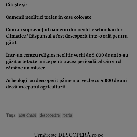
Citeşte şi:
Oamenii neolitici traiau in case colorate
Cum au supravieţuit oamenii din neolitic schimbărilor
climatice? Răspunsul a fost descoperit într-o oală pentru
gătit
Într-un centru religios neolitic vechi de 5.000 de ani s-au
găsit artefacte unice pentru acea perioadă, al căror rol
rămâne un mister
Arheologii au descoperit pâine mai veche cu 4.000 de ani
decât începutul agriculturii
Tags:
abu dhabi
descoperire
perla
Urmărește DESCOPERĂ.ro pe