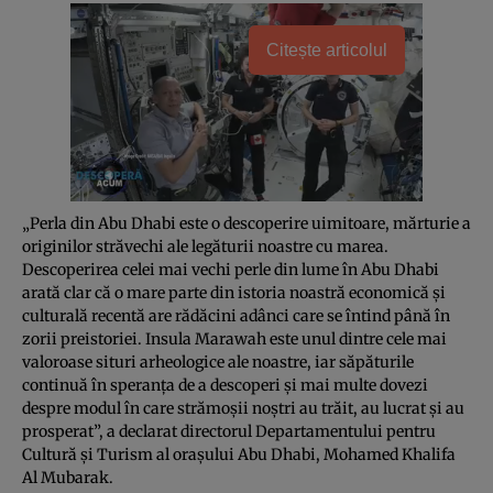
Citește articolul
„Perla din Abu Dhabi este o descoperire uimitoare, mărturie a
originilor străvechi ale legăturii noastre cu marea.
Descoperirea celei mai vechi perle din lume în Abu Dhabi
arată clar că o mare parte din istoria noastră economică şi
culturală recentă are rădăcini adânci care se întind până în
zorii preistoriei. Insula Marawah este unul dintre cele mai
valoroase situri arheologice ale noastre, iar săpăturile
continuă în speranţa de a descoperi şi mai multe dovezi
despre modul în care strămoşii noştri au trăit, au lucrat şi au
prosperat”, a declarat directorul Departamentului pentru
Cultură şi Turism al oraşului Abu Dhabi, Mohamed Khalifa
Al Mubarak.