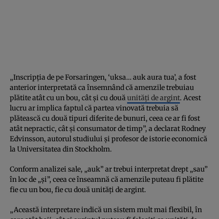
„Inscripția de pe Forsaringen, ‘uksa… auk aura tua’, a fost
anterior interpretată ca însemnând că amenzile trebuiau
plătite atât cu un bou, cât și cu două
unități de argint
. Acest
lucru ar implica faptul că partea vinovată trebuia să
plătească cu două tipuri diferite de bunuri, ceea ce ar fi fost
atât nepractic, cât și consumator de timp”, a declarat Rodney
Edvinsson, autorul studiului și profesor de istorie economică
la Universitatea din Stockholm.
Conform analizei sale, „auk” ar trebui interpretat drept „sau”
în loc de „și”, ceea ce înseamnă că amenzile puteau fi plătite
fie cu un bou, fie cu două unități de argint.
„Această interpretare indică un sistem mult mai flexibil, în