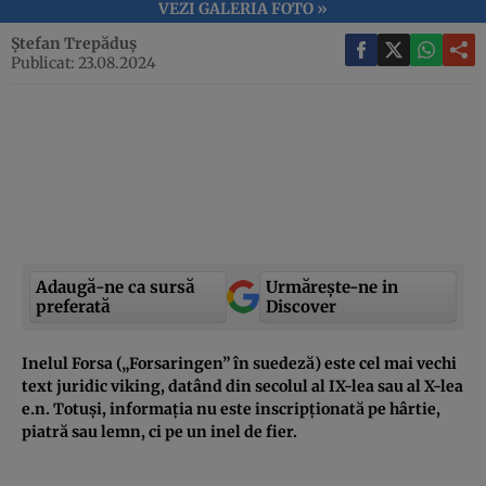
VEZI GALERIA FOTO »
Ștefan Trepăduș
Publicat: 23.08.2024
Adaugă-ne ca sursă
Urmărește-ne in
preferată
Discover
Inelul Forsa („Forsaringen” în suedeză) este cel mai vechi
text juridic viking, datând din secolul al IX-lea sau al X-lea
e.n. Totuși, informația nu este inscripționată pe hârtie,
piatră sau lemn, ci pe un inel de fier.