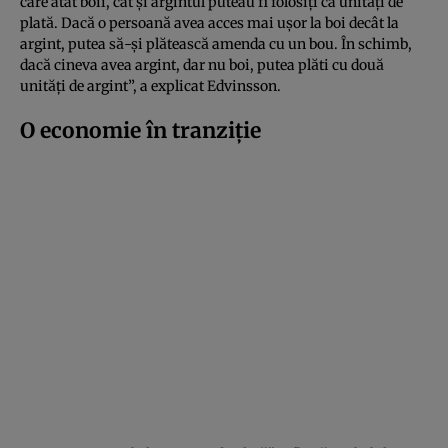
care atât boii, cât și argintul puteau fi folosiți ca unități de
plată. Dacă o persoană avea acces mai ușor la boi decât la
argint, putea să-și plătească amenda cu un bou. În schimb,
dacă cineva avea argint, dar nu boi, putea plăti cu două
unități de argint”, a explicat Edvinsson.
O economie în tranziție