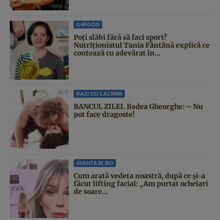
G4FOOD
Poți slăbi fără să faci sport?
Nutriționistul Tania Fântână explică ce
contează cu adevărat în...
RAZI CU LACRIMI
BANCUL ZILEI. Badea Gheorghe: – Nu
pot face dragoste!
AVANTAJE.RO
Cum arată vedeta noastră, după ce și-a
făcut lifting facial: „Am purtat ochelari
de soare...