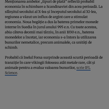
Menționarea ambelor „tipuri de plată” reflectă probabil
economia în schimbare a Scandinaviei din acea perioadă. La
sfârșitul secolului al X-lea și începutul secolului al XI-lea,
regiunea a văzut un influx de argint care a stimulat
economia. Noua bogăție a dus la baterea primelor monede
interne în Suedia în jurul anului 995 e.n. Cu toate acestea,
abia câteva decenii mai târziu, în anii 1030 e.n., baterea
monedelor a încetat, iar economia s-a întors la utilizarea
bunurilor nemetalice, precum animalele, ca unități de
schimb.
Probabil că Inelul Forsa surprinde această scurtă perioadă de
tranziție în care vikingii foloseau atât metale rare, cât și
animale pentru a evalua valoarea bunurilor,
scrie IFL
Science
.