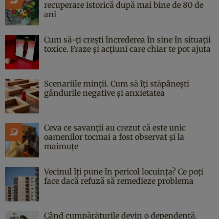
recuperare istorică după mai bine de 80 de
ani
Cum să-ți crești încrederea în sine în situații
toxice. Fraze și acțiuni care chiar te pot ajuta
Scenariile minții. Cum să îți stăpânești
gândurile negative și anxietatea
Ceva ce savanții au crezut că este unic
oamenilor tocmai a fost observat și la
maimuțe
Vecinul îți pune în pericol locuința? Ce poți
face dacă refuză să remedieze problema
Când cumpărăturile devin o dependență.