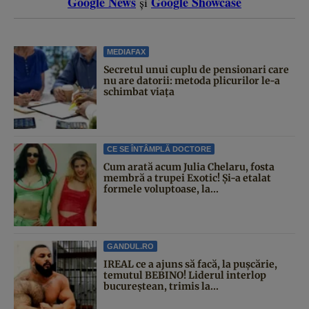
Google News
Google Showcase
și
MEDIAFAX
Secretul unui cuplu de pensionari care
nu are datorii: metoda plicurilor le-a
schimbat viața
CE SE ÎNTÂMPLĂ DOCTORE
Cum arată acum Julia Chelaru, fosta
membră a trupei Exotic! Și-a etalat
formele voluptoase, la...
GANDUL.RO
IREAL ce a ajuns să facă, la pușcărie,
temutul BEBINO! Liderul interlop
bucureștean, trimis la...