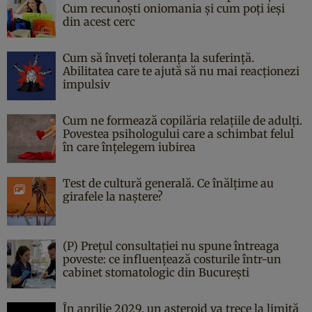
Cum recunoști oniomania și cum poți ieși
din acest cerc
Cum să înveți toleranța la suferință.
Abilitatea care te ajută să nu mai reacționezi
impulsiv
Cum ne formează copilăria relațiile de adulți.
Povestea psihologului care a schimbat felul
în care înțelegem iubirea
Test de cultură generală. Ce înălțime au
girafele la naștere?
(P) Prețul consultației nu spune întreaga
poveste: ce influențează costurile într-un
cabinet stomatologic din București
În aprilie 2029, un asteroid va trece la limită