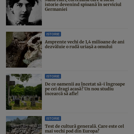
istorie devenind spioană în serviciul
Germaniei
ISTORIE
Amprente vechi de 1,4 milioane de ani
dezvăluie o rudă uriașă a omului
ISTORIE
De ce oamenii au încetat să-i îngroape
pe cei dragi acasă? Un nou studiu
încearcă să afle!
ISTORIE
Test de cultură generală. Care este cel
mai vechi pod din Europa?