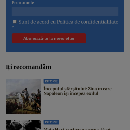
Prenumele
Sunt de acord cu
Politica de confidentialitate
*
Iți recomandăm
ISTORIE
Începutul sfârşitului: Ziua în care
Napoleon îşi începea exilul
ISTORIE
Mata Hari, curtezana care a făcut