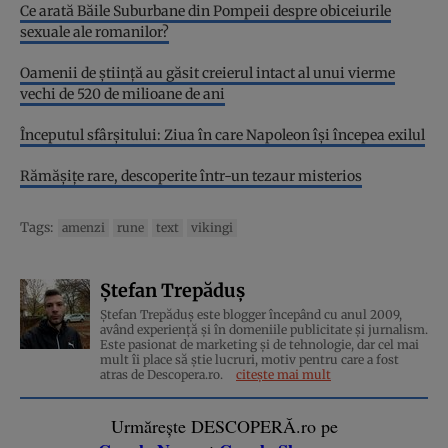
Ce arată Băile Suburbane din Pompeii despre obiceiurile
sexuale ale romanilor?
Oamenii de știință au găsit creierul intact al unui vierme
vechi de 520 de milioane de ani
Începutul sfârşitului: Ziua în care Napoleon îşi începea exilul
Rămășițe rare, descoperite într-un tezaur misterios
Tags:
amenzi
rune
text
vikingi
Ștefan Trepăduș
Ștefan Trepăduș este blogger începând cu anul 2009,
având experiență și în domeniile publicitate și jurnalism.
Este pasionat de marketing și de tehnologie, dar cel mai
mult îi place să știe lucruri, motiv pentru care a fost
atras de Descopera.ro.
citește mai mult
Urmărește DESCOPERĂ.ro pe