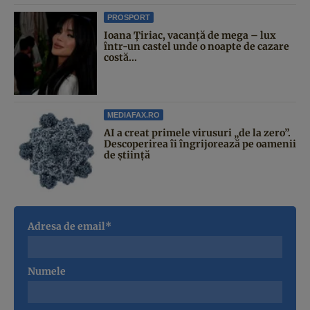
PROSPORT
Ioana Țiriac, vacanță de mega – lux
într-un castel unde o noapte de cazare
costă...
MEDIAFAX.RO
AI a creat primele virusuri „de la zero”.
Descoperirea îi îngrijorează pe oamenii
de știință
Adresa de email*
Numele