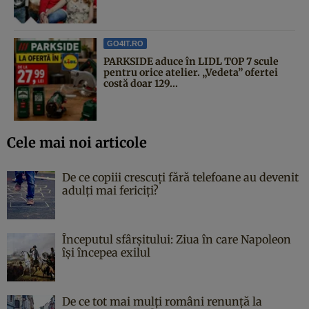
GO4IT.RO
PARKSIDE aduce în LIDL TOP 7 scule
pentru orice atelier. „Vedeta” ofertei
costă doar 129...
Cele mai noi articole
De ce copiii crescuți fără telefoane au devenit
adulți mai fericiți?
Începutul sfârşitului: Ziua în care Napoleon
îşi începea exilul
De ce tot mai mulți români renunță la