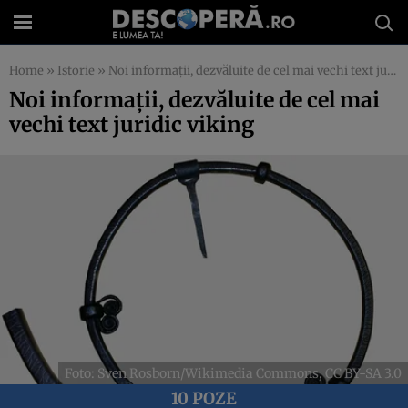
Home
»
Istorie
»
Noi informații, dezvăluite de cel mai vechi text juridic viking
Noi informații, dezvăluite de cel mai
vechi text juridic viking
Foto: Sven Rosborn/Wikimedia Commons, CC BY-SA 3.0
10 POZE