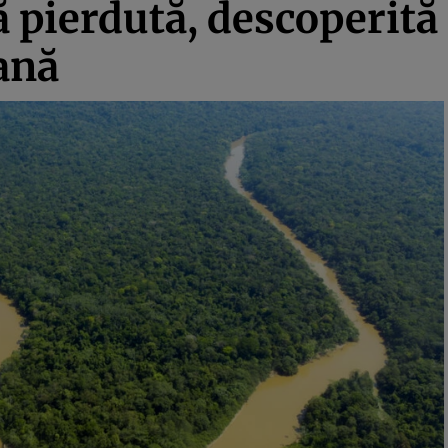
ă pierdută, descoperit
ană