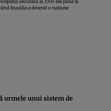
începutul secolului al XVII-lea până la
 când Brazilia a devenit o națiune
ală urmele unui sistem de