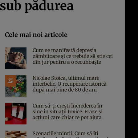
ă sub pădurea
Cele mai noi articole
Cum se manifestă depresia
zâmbitoare și ce trebuie să știe cei
din jur pentru a o recunoaște
Nicolae Stoica, ultimul mare
interbelic. O recuperare istorică
după mai bine de 80 de ani
Cum să-ți crești încrederea în
sine în situații toxice. Fraze și
acțiuni care chiar te pot ajuta
Scenariile minții. Cum să îți