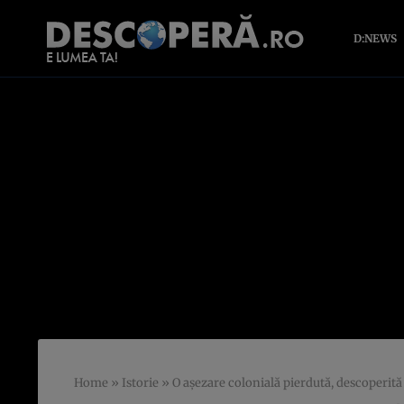
D:NEWS
Home
»
Istorie
»
O așezare colonială pierdută, descoperit