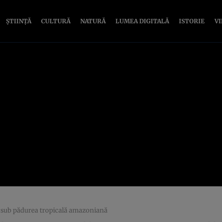
ȘTIINȚĂ
CULTURĂ
NATURĂ
LUMEA DIGITALĂ
ISTORIE
V
ă sub pădurea tropicală amazoniană