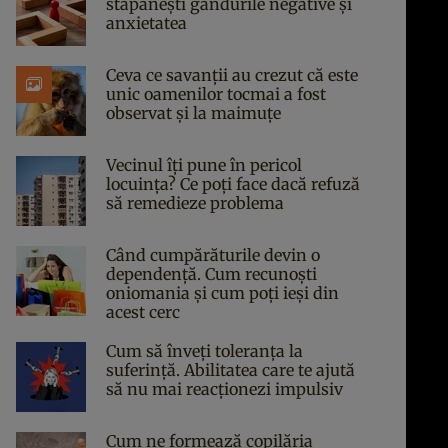
stăpânești gândurile negative și
anxietatea
Ceva ce savanții au crezut că este
unic oamenilor tocmai a fost
observat și la maimuțe
Vecinul îți pune în pericol
locuința? Ce poți face dacă refuză
să remedieze problema
Când cumpărăturile devin o
dependență. Cum recunoști
oniomania și cum poți ieși din
acest cerc
Cum să înveți toleranța la
suferință. Abilitatea care te ajută
să nu mai reacționezi impulsiv
Cum ne formează copilăria