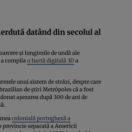
ierdută datând din secolul al
toarcere și lungimile de undă ale
ru a compila
o hartă digitală 3D
a
urmele unui sistem de străzi, despre care
brazilian de știri Metrópoles că a fost
andonat așezarea după 300 de ani de
ă.
iunea
colonială portugheză a
 o provincie separată a Americii