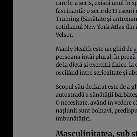
care le-a scris, există unul în 
fascinantă: o serie de 13 eseur
Training (Sănătate și antrenam
cotidianul New York Atlas di
Velsor.
Manly Health este un ghid de
a
persoana întâi plural, în proză
de la dietă și exerciții fizice, 
oscilând între seriozitate și ab
Scopul său declarat este de a g
autostradă a sănătății bărbăteșt
O necesitate, având în vedere c
națiunii sunt bolnavi, predispu
îmbunătățiri.
Masculinitatea, sub s