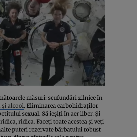
rmătoarele măsuri: scufundări zilnice în
 și alcool
. Eliminarea carbohidraților
itului sexual. Să ieșiți în aer liber. Și
ridica, ridica. Faceți toate acestea și veți
înalte puteri rezervate bărbatului robust