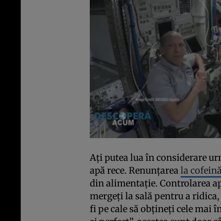
Ați putea lua în considerare u
apă rece. Renunțarea
la cofeină
din alimentație. Controlarea apet
mergeți la sală pentru a ridica, 
fi pe cale să obțineți cele mai 