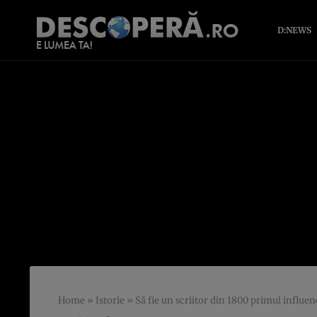
D:NEWS
Home
»
Istorie
»
Să fie un scriitor din 1800 primul influe