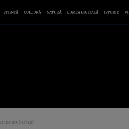
ȘTIINȚĂ
CULTURĂ
NATURĂ
LUMEA DIGITALĂ
ISTORIE
V
ncer pentru bărbați?