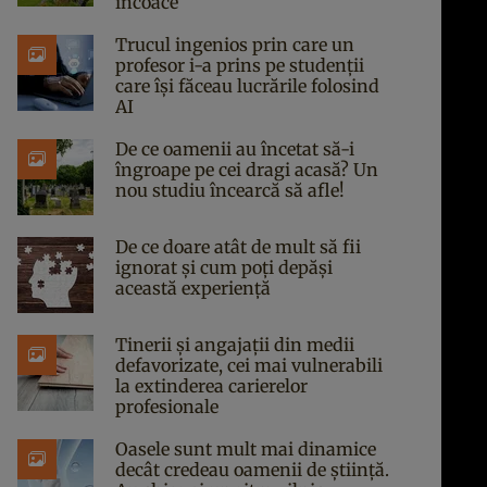
încoace
Trucul ingenios prin care un
profesor i-a prins pe studenții
care își făceau lucrările folosind
AI
De ce oamenii au încetat să-i
îngroape pe cei dragi acasă? Un
nou studiu încearcă să afle!
De ce doare atât de mult să fii
ignorat și cum poți depăși
această experiență
Tinerii și angajații din medii
defavorizate, cei mai vulnerabili
la extinderea carierelor
profesionale
Oasele sunt mult mai dinamice
decât credeau oamenii de știință.