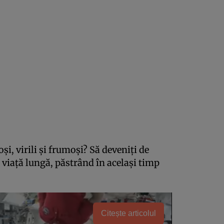
oși, virili și frumoși? Să deveniți de
o viață lungă, păstrând în același timp
Citește articolul