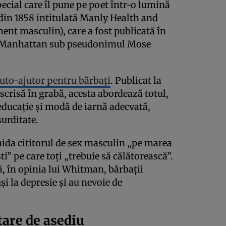
special care îl pune pe poet într-o lumină
i din 1858 intitulată Manly Health and
ent masculin), care a fost publicată în
n Manhattan sub pseudonimul Mose
uto-ajutor pentru bărbați
. Publicat la
 scrisă în grabă, acesta abordează totul,
la educație și modă de iarnă adecvată,
surditate.
hida cititorul de sex masculin „pe marea
i” pe care toți „trebuie să călătorească”.
ă, în opinia lui Whitman, bărbații
și la depresie și au nevoie de
tare de asediu