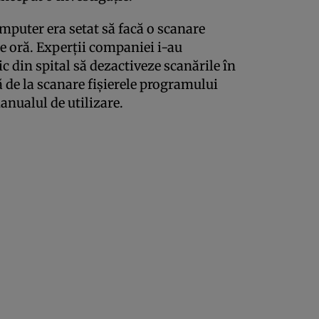
omputer era setat să facă o scanare
e oră. Experţii companiei i-au
 din spital să dezactiveze scanările în
ă de la scanare fişierele programului
anualul de utilizare.