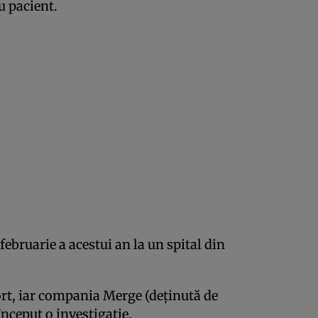
u pacient.
februarie a acestui an la un spital din
ort, iar compania Merge (deţinută de
început o investigaţie.