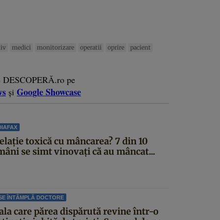
tiv
medici
monitorizare
operatii
oprire
pacient
e DESCOPERĂ.ro pe
ws
Google Showcase
și
IAFAX
elație toxică cu mâncarea? 7 din 10
mâni se simt vinovați că au mâncat...
SE ÎNTÂMPLĂ DOCTORE
ala care părea dispărută revine într-o