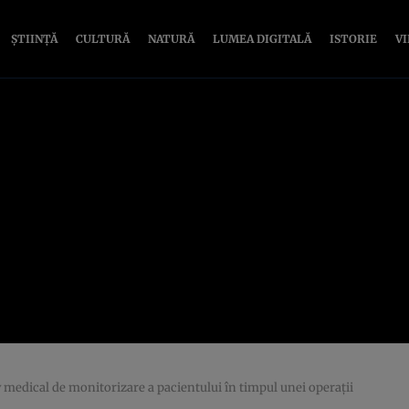
ȘTIINȚĂ
CULTURĂ
NATURĂ
LUMEA DIGITALĂ
ISTORIE
V
v medical de monitorizare a pacientului în timpul unei operaţii