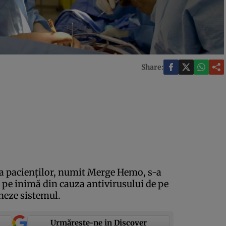
Share:
 a pacienţilor, numit Merge Hemo, s-a
i pe inimă din cauza antivirusului de pe
neze sistemul.
Urmărește-ne in Discover