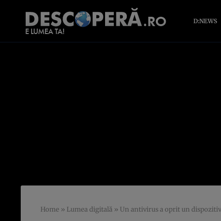
D:NEWS
Home
»
Lumea digitală
»
Un antivirus a oprit un dispoziti