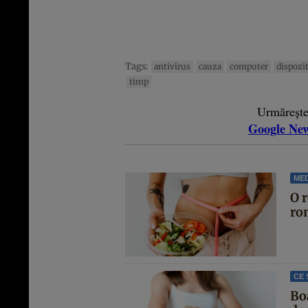
Tags:
antivirus
cauza
computer
dispozi
timp
Urmăreșt
Google Ne
MED
O r
ro
CE 
Bo