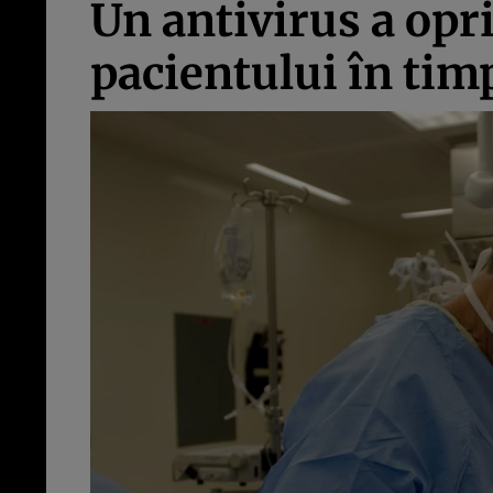
Un antivirus a opr
pacientului în tim