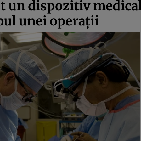
it un dispozitiv medica
pul unei operaţii