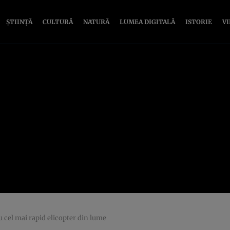
ȘTIINȚĂ
CULTURĂ
NATURĂ
LUMEA DIGITALĂ
ISTORIE
V
u cel mai rapid elicopter din lume