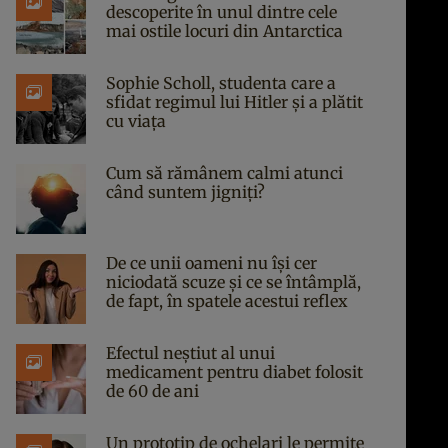
descoperite în unul dintre cele
mai ostile locuri din Antarctica
Sophie Scholl, studenta care a
sfidat regimul lui Hitler și a plătit
cu viața
Cum să rămânem calmi atunci
când suntem jigniți?
De ce unii oameni nu își cer
niciodată scuze și ce se întâmplă,
de fapt, în spatele acestui reflex
Efectul neștiut al unui
medicament pentru diabet folosit
de 60 de ani
Un prototip de ochelari le permite