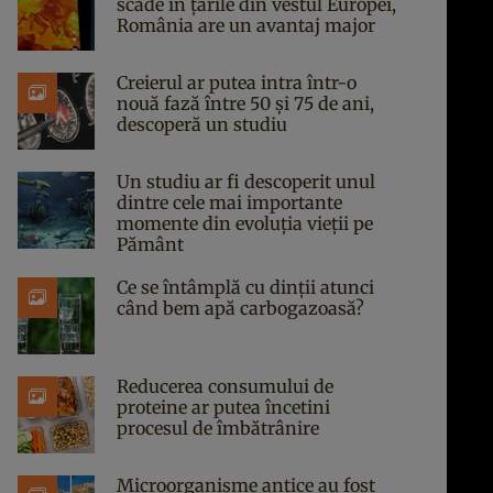
scade în țările din vestul Europei,
România are un avantaj major
Creierul ar putea intra într-o
nouă fază între 50 și 75 de ani,
descoperă un studiu
Un studiu ar fi descoperit unul
dintre cele mai importante
momente din evoluția vieții pe
Pământ
Ce se întâmplă cu dinții atunci
când bem apă carbogazoasă?
Reducerea consumului de
proteine ar putea încetini
procesul de îmbătrânire
Microorganisme antice au fost