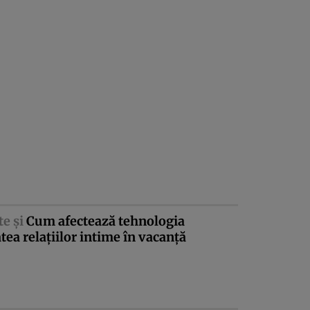
te şi
Cum afectează tehnologia
atea relaţiilor intime în vacanţă