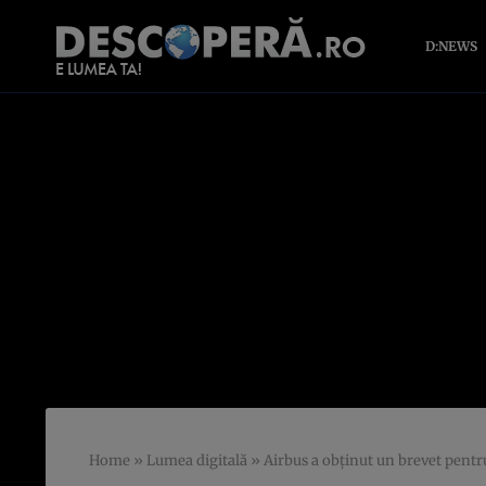
D:NEWS
Home
»
Lumea digitală
»
Airbus a obţinut un brevet pentr