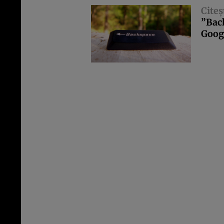
Citeş
”Back
Goog