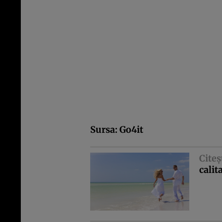
Sursa:
Go4it
Citeş
calit