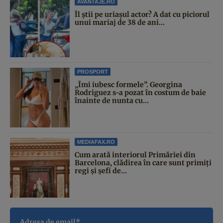
AVANTAJE.RO
Îl știi pe uriașul actor? A dat cu piciorul
unui mariaj de 38 de ani...
PROSPORT
„Îmi iubesc formele”. Georgina
Rodriguez s-a pozat în costum de baie
înainte de nunta cu...
MEDIAFAX.RO
Cum arată interiorul Primăriei din
Barcelona, clădirea în care sunt primiți
regi și șefi de...
Adresa de email*