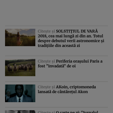
Citeşte şi
SOLSTIŢIUL DE VARĂ
2018, cea mai lungă zi din an. Totul
despre debutul verii astronomice şi
tradiţiile din această zi
Citeşte şi
Periferia oraşului Paris a
fost ”invadată” de oi
Citeşte şi
AKoin, criptomoneda
lansată de cântăreţul Akon
Citeşte şi
O carte pe zi: "Jurnalul