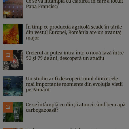
Ce se va întâmpla cu clădirea în care a locuit
Papa Francisc?
În timp ce producția agricolă scade în țările
din vestul Europei, România are un avantaj
major
Creierul ar putea intra într-o nouă fază între
50 și 75 de ani, descoperă un studiu
Un studiu ar fi descoperit unul dintre cele
mai importante momente din evoluția vieții
pe Pământ
Ce se întâmplă cu dinții atunci când bem apă
carbogazoasă?