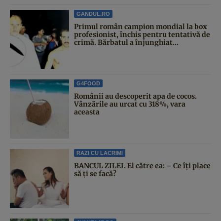
GANDUL.RO
Primul român campion mondial la box
profesionist, închis pentru tentativă de
crimă. Bărbatul a înjunghiat...
G4FOOD
Românii au descoperit apa de cocos.
Vânzările au urcat cu 318%, vara
aceasta
RAZI CU LACRIMI
BANCUL ZILEI. El către ea: – Ce îți place
să ți se facă?