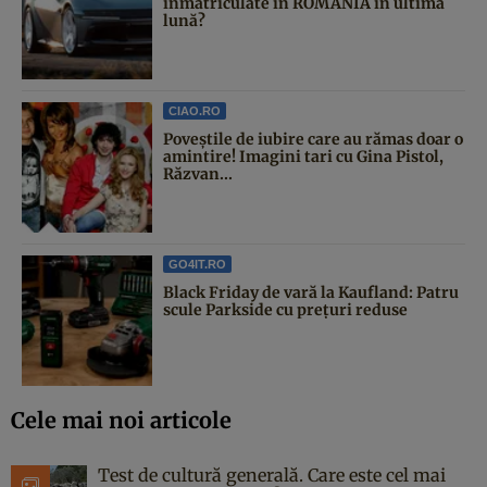
înmatriculate în ROMÂNIA în ultima
lună?
CIAO.RO
Poveştile de iubire care au rămas doar o
amintire! Imagini tari cu Gina Pistol,
Răzvan...
GO4IT.RO
Black Friday de vară la Kaufland: Patru
scule Parkside cu prețuri reduse
Cele mai noi articole
Test de cultură generală. Care este cel mai