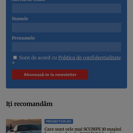
Numele
Prenumele
Sunt de acord cu
Politica de confidentialitate
*
Iți recomandăm
PROMOTOR.RO
Care sunt cele mai SCUMPE 10 mașini