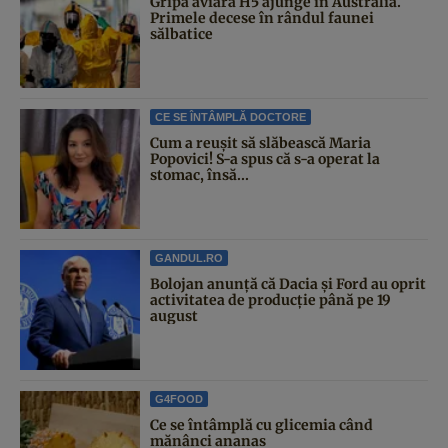
Gripa aviară H5 ajunge în Australia.
Primele decese în rândul faunei
sălbatice
CE SE ÎNTÂMPLĂ DOCTORE
Cum a reușit să slăbească Maria
Popovici! S-a spus că s-a operat la
stomac, însă...
GANDUL.RO
Bolojan anunță că Dacia și Ford au oprit
activitatea de producție până pe 19
august
G4FOOD
Ce se întâmplă cu glicemia când
mănânci ananas