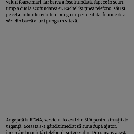
valuri foarte mari, iar barca a fost inundată, fapt ce în scurt
timp a dus la scufundarea ei. Rachel îşi ţinea telefonul său şi
pe cel al iubitului ei într-o pungă impermeabilă. Înainte de a
sări din barcă a luat punga în viteză.
Angajată la FEMA, serviciul federal din SUA pentru situaţii de
urgenţă, aceasta s-a gândit imediat să sune după ajutor,
încercând mai întâi telefonul partenerului. Din păcate, acesta