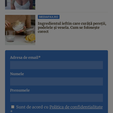
MEDIAFAX.RO
Ingredientul ieftin care curăță pereții,
podelele și vesela. Cum se folosește
corect
Adresa de email*
Numele
Prenumele
Sunt de acord cu
Politica de confidentialitate
*