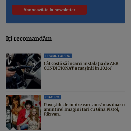
Iți recomandăm
PROMOTOR.RO
Cât costă să încarci instalația de AER
CONDIȚIONAT a mașinii în 2026?
CIAO.RO
Poveştile de iubire care au rămas doar o
amintire! Imagini tari cu Gina Pistol,
Răzvan...