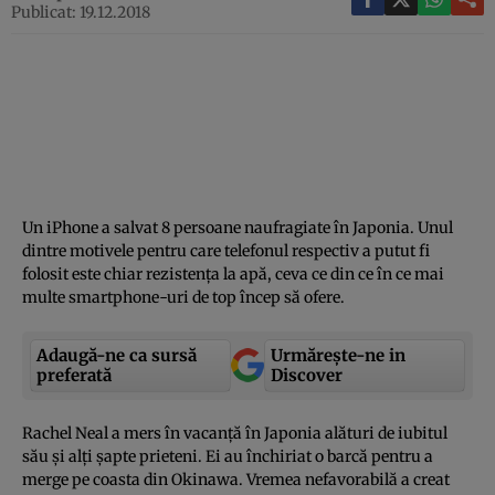
Publicat: 19.12.2018
Un iPhone a salvat 8 persoane naufragiate în Japonia. Unul
dintre motivele pentru care telefonul respectiv a putut fi
folosit este chiar rezistenţa la apă, ceva ce din ce în ce mai
multe smartphone-uri de top încep să ofere.
Adaugă-ne ca sursă
Urmărește-ne in
preferată
Discover
Rachel Neal a mers în vacanţă în Japonia alături de iubitul
său şi alţi şapte prieteni. Ei au închiriat o barcă pentru a
merge pe coasta din Okinawa. Vremea nefavorabilă a creat