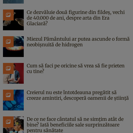
Ce dezvăluie două figurine din fildeș, vechi
de 40.000 de ani, despre arta din Era
Glaciară?
Miezul Pământului ar putea ascunde o formă
neobișnuită de hidrogen
Cum să faci pe oricine să vrea să fie prieten
cu tine?
Creierul nu este întotdeauna pregătit să
creeze amintiri, descoperă oamenii de știință
De ce ne face cântatul să ne simțim atât de
bine? Iată beneficiile sale surprinzătoare
pentru sănătate