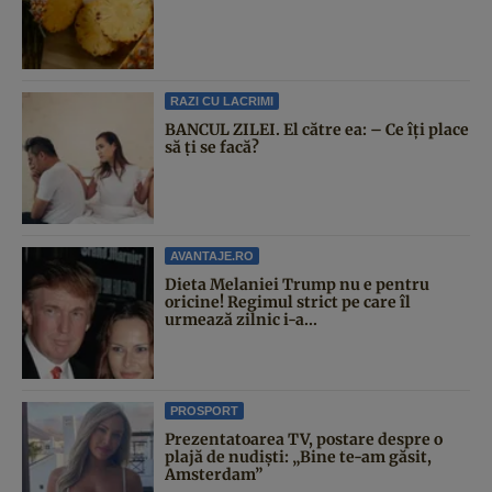
RAZI CU LACRIMI
BANCUL ZILEI. El către ea: – Ce îți place
să ți se facă?
AVANTAJE.RO
Dieta Melaniei Trump nu e pentru
oricine! Regimul strict pe care îl
urmează zilnic i-a...
PROSPORT
Prezentatoarea TV, postare despre o
plajă de nudiști: „Bine te-am găsit,
Amsterdam”