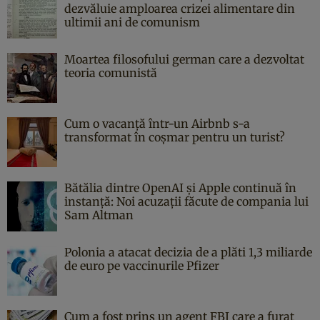
dezvăluie amploarea crizei alimentare din
ultimii ani de comunism
Moartea filosofului german care a dezvoltat
teoria comunistă
Cum o vacanță într-un Airbnb s-a
transformat în coșmar pentru un turist?
Bătălia dintre OpenAI și Apple continuă în
instanță: Noi acuzații făcute de compania lui
Sam Altman
Polonia a atacat decizia de a plăti 1,3 miliarde
de euro pe vaccinurile Pfizer
Cum a fost prins un agent FBI care a furat