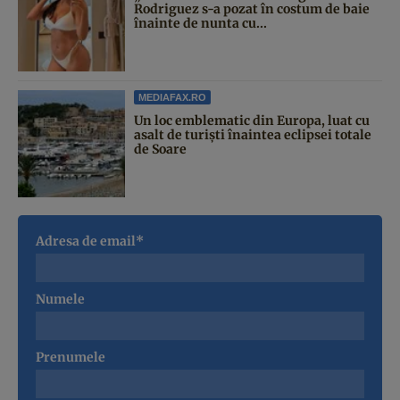
Rodriguez s-a pozat în costum de baie
înainte de nunta cu...
MEDIAFAX.RO
Un loc emblematic din Europa, luat cu
asalt de turiști înaintea eclipsei totale
de Soare
Adresa de email*
Numele
Prenumele