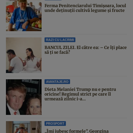
Ferma Penitenciarului Timișoara, locul
unde deținuții cultivă legume și fructe
RAZI CU LACRIMI
BANCUL ZILEI. El către ea: – Ce îți place
să ți se facă?
AVANTAJE.RO
Dieta Melaniei Trump nu e pentru
oricine! Regimul strict pe care îl
urmează zilnic i-a...
PROSPORT
„Îmi iubesc formele”. Georgina