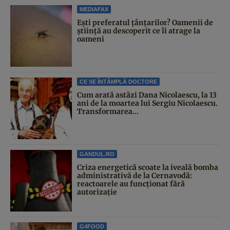
MEDIAFAX
Ești preferatul țânțarilor? Oamenii de
știință au descoperit ce îi atrage la
oameni
CE SE ÎNTÂMPLĂ DOCTORE
Cum arată astăzi Dana Nicolaescu, la 13
ani de la moartea lui Sergiu Nicolaescu.
Transformarea...
GANDUL.RO
Criza energetică scoate la iveală bomba
administrativă de la Cernavodă:
reactoarele au funcționat fără
autorizație
G4FOOD