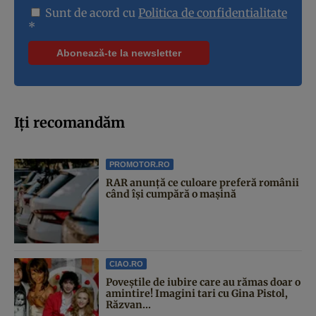
Sunt de acord cu
Politica de confidentialitate
*
Iți recomandăm
PROMOTOR.RO
RAR anunță ce culoare preferă românii
când își cumpără o mașină
CIAO.RO
Poveştile de iubire care au rămas doar o
amintire! Imagini tari cu Gina Pistol,
Răzvan...