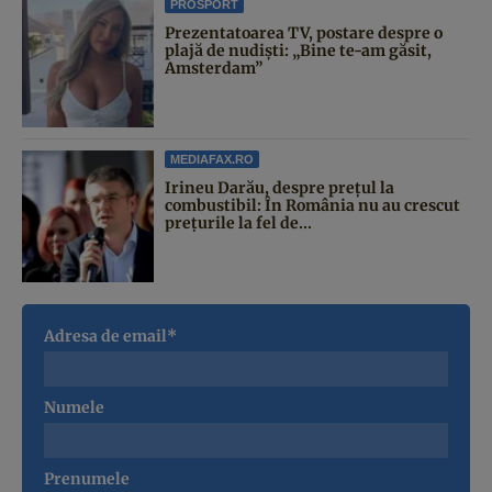
PROSPORT
Prezentatoarea TV, postare despre o
plajă de nudiști: „Bine te-am găsit,
Amsterdam”
MEDIAFAX.RO
Irineu Darău, despre prețul la
combustibil: În România nu au crescut
prețurile la fel de...
Adresa de email*
Numele
Prenumele