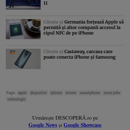
11
Citeşte şi
Germania forţează Apple să
permită şi altor companii accesul la
cipul NFC de pe iPhone
Citeşte şi
Castaway, carcasa care
poate conecta iPhone şi Samsung
Tags:
apple
dispozitiv
iphone
istorie
smartphone
steve jobs
tehnologie
Urmărește DESCOPERĂ.ro pe
Google News
Google Showcase
și