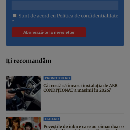
Sunt de acord cu
Politica de confidentialitate
*
Iți recomandăm
PROMOTOR.RO
Cât costă să încarci instalația de AER
CONDIȚIONAT a mașinii în 2026?
CIAO.RO
Poveştile de iubire care au rămas doar o