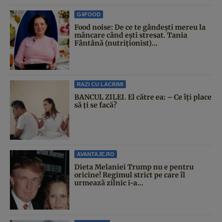
G4FOOD
Food noise: De ce te gândești mereu la
mâncare când ești stresat. Tania
Fântână (nutriționist)...
RAZI CU LACRIMI
BANCUL ZILEI. El către ea: – Ce îți place
să ți se facă?
AVANTAJE.RO
Dieta Melaniei Trump nu e pentru
oricine! Regimul strict pe care îl
urmează zilnic i-a...