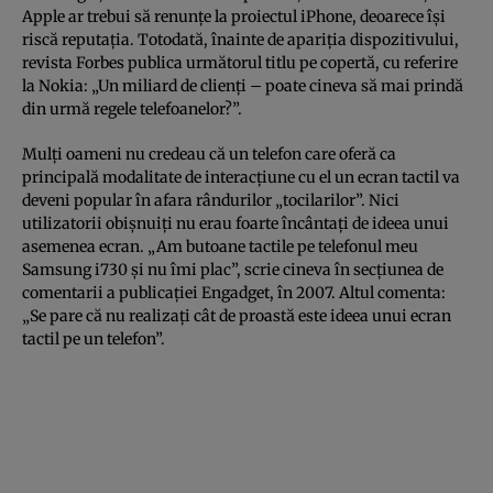
Apple ar trebui să renunţe la proiectul iPhone, deoarece îşi
riscă reputaţia. Totodată, înainte de apariţia dispozitivului,
revista Forbes publica următorul titlu pe copertă, cu referire
la Nokia: „Un miliard de clienţi – poate cineva să mai prindă
din urmă regele telefoanelor?”.
Mulţi oameni nu credeau că un telefon care oferă ca
principală modalitate de interacţiune cu el un ecran tactil va
deveni popular în afara rândurilor „tocilarilor”. Nici
utilizatorii obişnuiţi nu erau foarte încântaţi de ideea unui
asemenea ecran. „Am butoane tactile pe telefonul meu
Samsung i730 şi nu îmi plac”, scrie cineva în secţiunea de
comentarii a publicaţiei Engadget, în 2007. Altul comenta:
„Se pare că nu realizaţi cât de proastă este ideea unui ecran
tactil pe un telefon”.