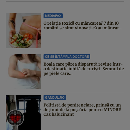
MEDIAFAX
O relație toxică cu mâncarea? 7 din 10
români se simt vinovați că au mâncat...
CE SE ÎNTÂMPLĂ DOCTORE
Boala care părea dispărută revine într-
o destinație iubită de turiști. Semnul de
pe piele care...
GANDUL.RO
Polițistă de penitenciare, prinsă cu un
deținut de la pușcăria pentru MINORI!
Caz halucinant