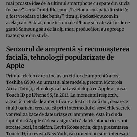
mai proastă idee de la ultimul smartphone cu spate din sticlă
încoace”, scria Droid-life.com. „Telefonul cu spate din sticlă:
a fost vreodată o idee bună?”, titra şi PocketNow.com în
acelaşi an. Astăzi, noile terminale iPhone şi toate vârfurile de
gamă Samsung sau de la alţi mari producători au aproape
toate spate din sticlă.
Senzorul de amprentă şi recunoaşterea
facială, tehnologii popularizate de
Apple
Primul telefon care a inclus un cititor de amprentă a fost
Toshiba G500. Au urmat şi alte modele, precum Motorola
Atrix. Totuşi, tehnologia a luat avânt după ce Apple a lansat
Touch ID pe iPhone 5S, în 2013. La momentul respectiv,
această metodă de autentificare a fost criticată dur, deoarece
mulţi oameni credeau că prin intermediul ei serviciile secrete
vor realiza baze de date uriaşe cu amprente. Asta în ciuda
faptului că Apple dăduse asigurări că datele biometrice sunt
stocate local, în telefon. Kevin Roose scria, după prezentarea
Touch ID, în revista New York, că oamenii nu sunt interesaţi