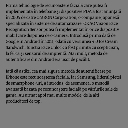
Prima tehnologie de recunoaştere facială care putea fi
implementată în telefoane şi dispozitive PDA a fost anunţată
în 2005 de către OMRON Corporation, o companie japoneză
specializată în sisteme de automatizare. OKAO Vision Face
Recognition Sensor putea fi implementat în orice dispozitiv
mobil care dispunea de o cameră. Introdusă prima dată de
Google în Android în 2011, odată cu versiunea 4.0 Ice Cream
Sandwich, funcţia Face Unlock a fost primită cu scepticism,
la fel ca şi senzorul de amprentă. Mai mult, metoda de
autentificare din Android era uşor de păcălit.
Iată că astăzi cea mai sigură metodă de autentificare pe
iPhone este recunoaşterea facială, iar Samsung, liderul pieţei
de smartphone-uri, a introdus, de asemenea, o metodă
avansată bazată pe recunoaştere facială pe vârfurile sale de
gamă. Au urmat apoi mai multe modele, de la alţi
producători de top.