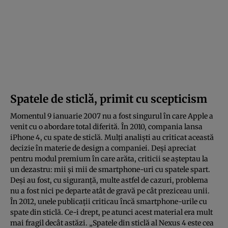
Spatele de sticlă, primit cu scepticism
Momentul 9 ianuarie 2007 nu a fost singurul în care Apple a
venit cu o abordare total diferită. În 2010, compania lansa
iPhone 4, cu spate de sticlă. Mulţi analişti au criticat această
decizie în materie de design a companiei. Deşi apreciat
pentru modul premium în care arăta, criticii se aşteptau la
un dezastru: mii şi mii de smartphone-uri cu spatele spart.
Deşi au fost, cu siguranţă, multe astfel de cazuri, problema
nu a fost nici pe departe atât de gravă pe cât preziceau unii.
În 2012, unele publicaţii criticau încă smartphone-urile cu
spate din sticlă. Ce-i drept, pe atunci acest material era mult
mai fragil decât astăzi. „Spatele din sticlă al Nexus 4 este cea