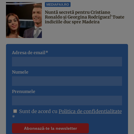
MEDIAFAX.RO
Nuntă secretă pentru Cristiano
Ronaldo și Georgina Rodríguez? Toate
indiciile duc spre Madeira
Adresa de email*
Numele
Prenumele
Sunt de acord cu
Politica de confidentialitate
*