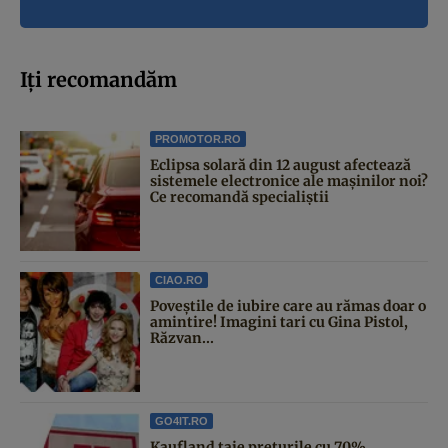
Iți recomandăm
PROMOTOR.RO
Eclipsa solară din 12 august afectează
sistemele electronice ale mașinilor noi?
Ce recomandă specialiștii
CIAO.RO
Poveştile de iubire care au rămas doar o
amintire! Imagini tari cu Gina Pistol,
Răzvan...
GO4IT.RO
Kaufland taie prețurile cu 70%.