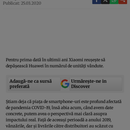
Publicat: 25.03.2020
Pentru prima dată în ultimii ani Xiaomi reuşeşte să
depăşească Huawei în numărul de unităţi vândute.
Adaugă-ne ca sursă
Urmărește-ne in
preferată
Discover
Ştiam deja că piaţa de smartphone-uri este profund afectată
de pandemia COVID-19, însă abia acum, când avem date
concrete, putem avea o perspectivă mai clară asupra
impactului real. Faţă de aceeaşi perioadă a anului 2019,
vânzările, dar şi livrările către distribuitori au scăzut cu