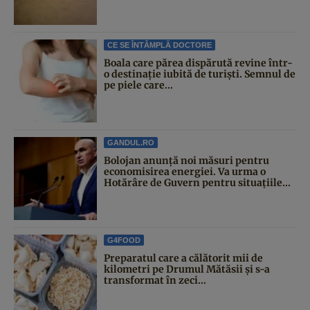
CE SE ÎNTÂMPLĂ DOCTORE
Boala care părea dispărută revine într-
o destinație iubită de turiști. Semnul de
pe piele care...
GANDUL.RO
Bolojan anunță noi măsuri pentru
economisirea energiei. Va urma o
Hotărâre de Guvern pentru situațiile...
G4FOOD
Preparatul care a călătorit mii de
kilometri pe Drumul Mătăsii și s-a
transformat în zeci...