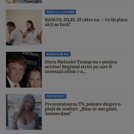
RAZI CU LACRIMI
BANCUL ZILEI. El către ea: – Ce îți place
să ți se facă?
AVANTAJE.RO
Dieta Melaniei Trump nu e pentru
oricine! Regimul strict pe care îl
urmează zilnic i-a...
PROSPORT
Prezentatoarea TV, postare despre o
plajă de nudiști: „Bine te-am găsit,
Amsterdam”