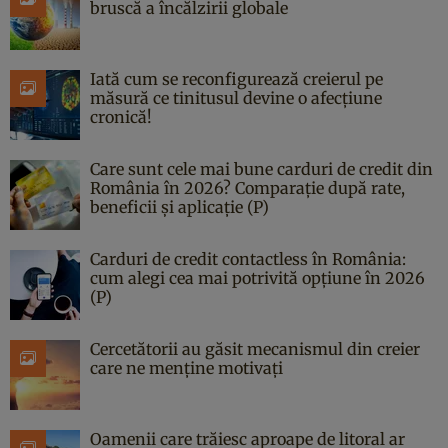
bruscă a încălzirii globale
Iată cum se reconfigurează creierul pe
măsură ce tinitusul devine o afecțiune
cronică!
Care sunt cele mai bune carduri de credit din
România în 2026? Comparație după rate,
beneficii și aplicație (P)
Carduri de credit contactless în România:
cum alegi cea mai potrivită opțiune în 2026
(P)
Cercetătorii au găsit mecanismul din creier
care ne menține motivați
Oamenii care trăiesc aproape de litoral ar