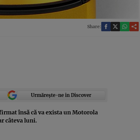
Share:
Urmărește-ne in Discover
irmat însă că va exista un Motorola
ar câteva luni.