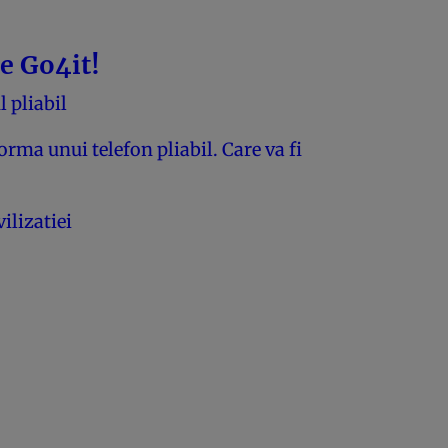
e Go4it!
 pliabil
rma unui telefon pliabil. Care va fi
vilizatiei