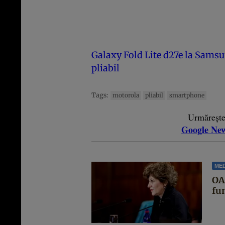
Galaxy Fold Lite d27e la Samsun
pliabil
Tags:
motorola
pliabil
smartphone
Urmăreșt
Google Ne
MED
OA
fun