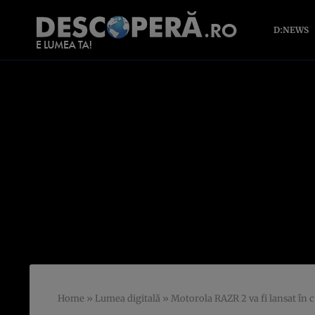
D:NEWS
Home
»
Lumea digitală
»
Motorola RAZR 2 va fi lansat în 