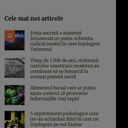
Cele mai noi articole
Forța secretă a materiei
întunecate ar putea schimba
radical modul în care înțelegem
Universul
Timp de 1.500 de ani, strămoșii
nativilor americani moderni au
continuat să se întoarcă la
aceeași peșteră sacră
Alimentul banal care ar putea
ajuta creierul să proceseze
informațiile mai rapid
5 experimente psihologice care
ne-au schimbat felul în care ne
înțelegem pe noi înșine