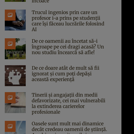
încoace
Trucul ingenios prin care un
profesor i-a prins pe studenții
care își făceau lucrările folosind
AI
De ce oamenii au încetat să-i
îngroape pe cei dragi acasă? Un
nou studiu încearcă să afle!
De ce doare atât de mult să fii
ignorat și cum poți depăși
această experiență
Tinerii și angajații din medii
defavorizate, cei mai vulnerabili
la extinderea carierelor
profesionale
Oasele sunt mult mai dinamice
decât credeau oamenii de știință.