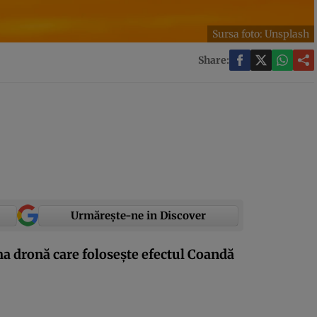
Sursa foto: Unsplash
Share:
Urmărește-ne in Discover
ma dronă care folosește efectul Coandă