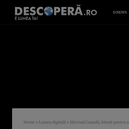
D:NEWS
Home
»
Lumea digitală
»
Efectual Coandă, folosit pentru 