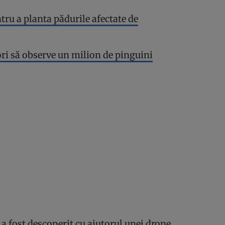
tru a planta pădurile afectate de
ori să observe un milion de pinguini
 a fost descoperit cu ajutorul unei drone