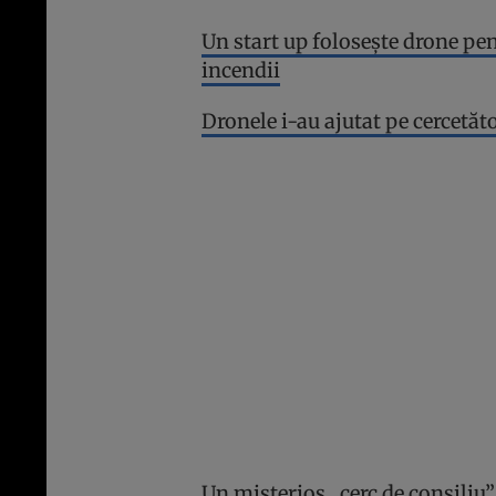
Un start up folosește drone pen
incendii
Dronele i-au ajutat pe cercetăt
Un misterios „cerc de consiliu”