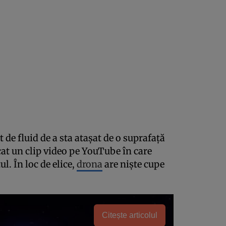
t de fluid de a sta atașat de o suprafață
t un clip video pe YouTube în care
l. În loc de elice,
drona
are niște cupe
Citește articolul