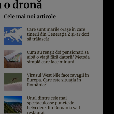
a o dronă
Cele mai noi articole
Care sunt marile orașe în care
tinerii din Generația Z și-ar dori
să trăiască?
Cum au reușit doi pensionari să
aibă o viață fără datorii? Metoda
simplă care face minuni
Virusul West Nile face ravagii în
Europa. Care este situația în
România?
Unul dintre cele mai
spectaculoase puncte de
belvedere din România va fi
restaurat