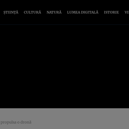
ȘTIINȚĂ
CULTURĂ
NATURĂ
LUMEA DIGITALĂ
ISTORIE
V
a propulsa o dronă