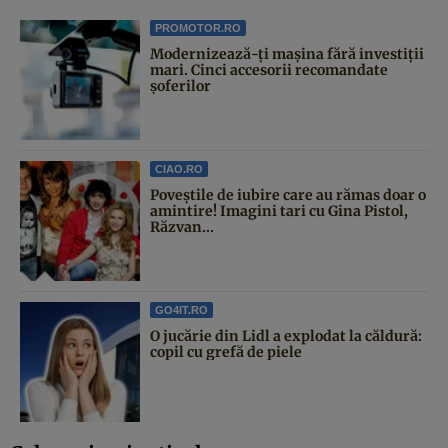
PROMOTOR.RO
Modernizează-ți mașina fără investiții
mari. Cinci accesorii recomandate
șoferilor
CIAO.RO
Poveştile de iubire care au rămas doar o
amintire! Imagini tari cu Gina Pistol,
Răzvan...
GO4IT.RO
O jucărie din Lidl a explodat la căldură:
copil cu grefă de piele