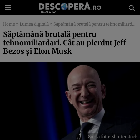
Home
»
Lumea digitală
»
Săptămână brutală pentru tehnomiliardari. Cât au pierdut Jeff Bezos și Elon Musk
Săptămână brutală pentru
tehnomiliardari. Cât au pierdut Jeff
Bezos și Elon Musk
Sursa foto: Shutterstock