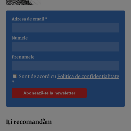
Adresa de email*
Numele
Prenumele
Sunt de acord cu
Politica de confidentialitate
*
Iți recomandăm