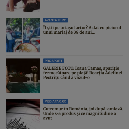
AVANTAJE.RO
Îl știi pe uriașul actor? A dat cu piciorul
unui mariaj de 38 de ani...
PROSPORT
GALERIE FOTO. Ioana Tamaş, apariție
fermecătoare pe plajă! Reacția Adelinei
Pestrițu când a văzut-o
MEDIAFAX.RO
Cutremur în România, joi după-amiază.
Unde s-a produs și ce magnitudine a
avut