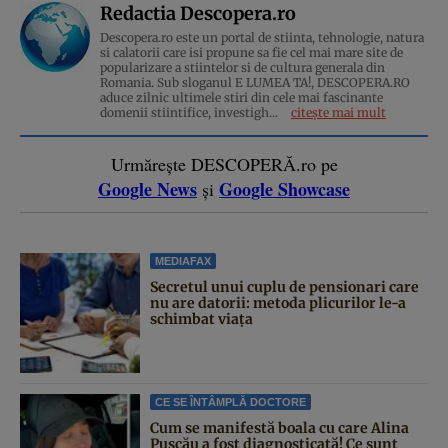
Redactia Descopera.ro
Descopera.ro este un portal de stiinta, tehnologie, natura
si calatorii care isi propune sa fie cel mai mare site de
popularizare a stiintelor si de cultura generala din
Romania. Sub sloganul E LUMEA TA!, DESCOPERA.RO
aduce zilnic ultimele stiri din cele mai fascinante
domenii stiintifice, investigh...
citește mai mult
Urmărește DESCOPERĂ.ro pe
Google News
Google Showcase
și
MEDIAFAX
Secretul unui cuplu de pensionari care
nu are datorii: metoda plicurilor le-a
schimbat viața
CE SE ÎNTÂMPLĂ DOCTORE
Cum se manifestă boala cu care Alina
Pușcău a fost diagnosticată! Ce sunt