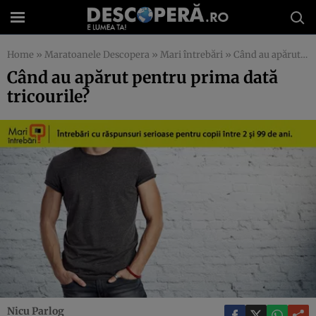
Home
»
Maratoanele Descopera
»
Mari întrebări
»
Când au apărut pentru prima dată tricourile?
Când au apărut pentru prima dată
tricourile?
Nicu Parlog