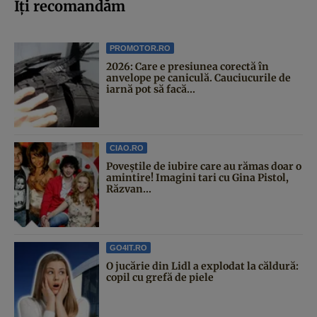
Iți recomandăm
PROMOTOR.RO
2026: Care e presiunea corectă în
anvelope pe caniculă. Cauciucurile de
iarnă pot să facă...
CIAO.RO
Poveştile de iubire care au rămas doar o
amintire! Imagini tari cu Gina Pistol,
Răzvan...
GO4IT.RO
O jucărie din Lidl a explodat la căldură:
copil cu grefă de piele