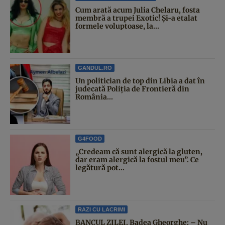
Cum arată acum Julia Chelaru, fosta
membră a trupei Exotic! Și-a etalat
formele voluptoase, la...
GANDUL.RO
Un politician de top din Libia a dat în
judecată Poliția de Frontieră din
România...
G4FOOD
„Credeam că sunt alergică la gluten,
dar eram alergică la fostul meu”. Ce
legătură pot...
RAZI CU LACRIMI
BANCUL ZILEI. Badea Gheorghe: – Nu