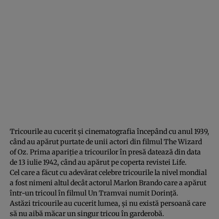
Tricourile au cucerit şi cinematografia începând cu anul 1939,
când au apărut purtate de unii actori din filmul The Wizard
of Oz. Prima apariţie a tricourilor în presă datează din data
de 13 iulie 1942, când au apărut pe coperta revistei Life.
Cel care a făcut cu adevărat celebre tricourile la nivel mondial
a fost nimeni altul decât actorul Marlon Brando care a apărut
într-un tricoul în filmul Un Tramvai numit Dorinţă.
Astăzi tricourile au cucerit lumea, şi nu există persoană care
să nu aibă măcar un singur tricou în garderobă.