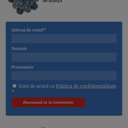
de știință
Adresa de email*
Numele
Prenumele
Sunt de acord cu
Politica de confidentialitate
*