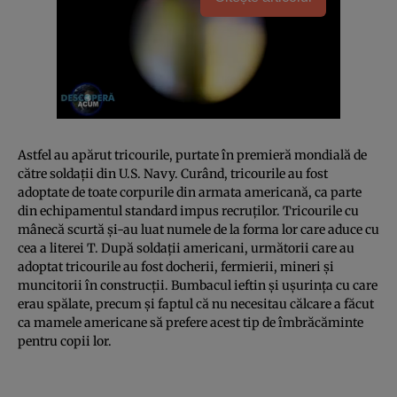
Astfel au apărut tricourile, purtate în premieră mondială de
către soldaţii din U.S. Navy. Curând, tricourile au fost
adoptate de toate corpurile din armata americană, ca parte
din echipamentul standard impus recruţilor. Tricourile cu
mânecă scurtă şi-au luat numele de la forma lor care aduce cu
cea a literei T. După soldaţii americani, următorii care au
adoptat tricourile au fost docherii, fermierii, mineri şi
muncitorii în construcţii. Bumbacul ieftin şi uşurinţa cu care
erau spălate, precum şi faptul că nu necesitau călcare a făcut
ca mamele americane să prefere acest tip de îmbrăcăminte
pentru copii lor.