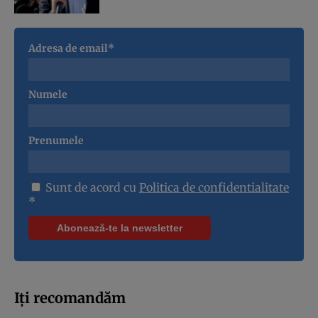
Adresa de email*
Numele
Prenumele
Sunt de acord cu
Politica de confidentialitate
*
Iți recomandăm