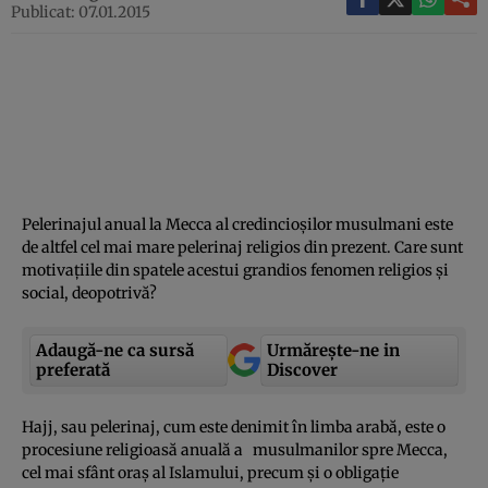
Publicat: 07.01.2015
Pelerinajul anual la Mecca al credincioşilor musulmani este
de altfel cel mai mare pelerinaj religios din prezent. Care sunt
motivaţiile din spatele acestui grandios fenomen religios şi
social, deopotrivă?
Adaugă-ne ca sursă
Urmărește-ne in
preferată
Discover
Hajj, sau pelerinaj, cum este denimit în limba arabă, este o
procesiune religioasă anuală a musulmanilor spre Mecca,
cel mai sfânt oraş al Islamului, precum şi o obligaţie