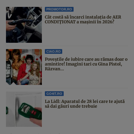
PROMOTOR.RO
Cât costă să încarci instalația de AER
CONDIȚIONAT a mașinii în 2026?
CIAO.RO
Poveştile de iubire care au rămas doar o
amintire! Imagini tari cu Gina Pistol,
Răzvan...
GO4IT.RO
La Lidl: Aparatul de 28 lei care te ajută
să dai găuri unde trebuie