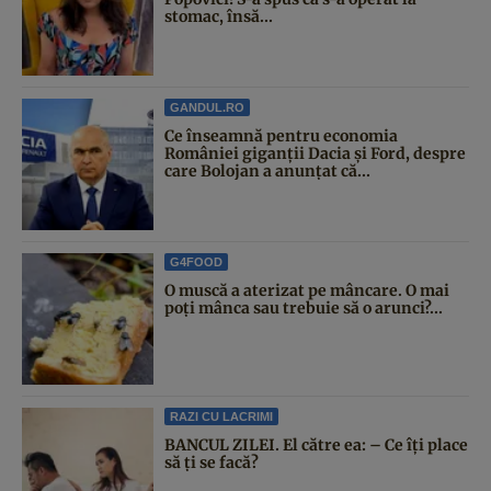
stomac, însă...
GANDUL.RO
Ce înseamnă pentru economia
României giganții Dacia și Ford, despre
care Bolojan a anunțat că...
G4FOOD
O muscă a aterizat pe mâncare. O mai
poți mânca sau trebuie să o arunci?...
RAZI CU LACRIMI
BANCUL ZILEI. El către ea: – Ce îți place
să ți se facă?