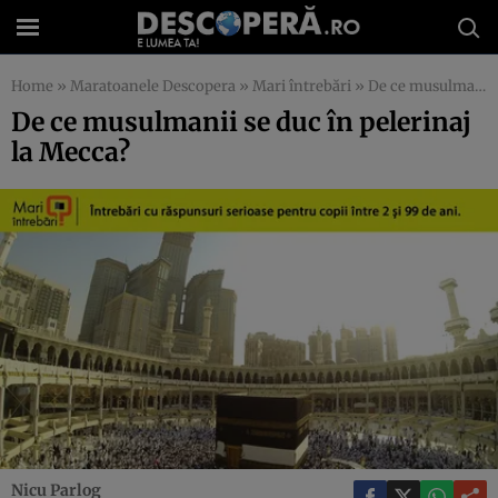
Home
»
Maratoanele Descopera
»
Mari întrebări
»
De ce musulmanii se duc în pelerinaj la Mecca?
De ce musulmanii se duc în pelerinaj
la Mecca?
Nicu Parlog