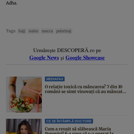
Adha.
Tags:
hajj
isalm
mecca
pelerinaj
Urmărește DESCOPERĂ.ro pe
Google News
Google Showcase
și
MEDIAFAX
O relație toxică cu mâncarea? 7 din 10
români se simt vinovați că au mâncat...
CE SE ÎNTÂMPLĂ DOCTORE
Cum a reușit să slăbească Maria
Popovici! S-a spus că s-a operat la