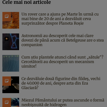
Cele mai noi articole
Un rover care a ajuns pe Marte în urmă cu
mai bine de 20 de ani a dezvăluit ceva
surprinzător despre Planeta Roșie
Astronomii au descoperit cele mai clare
dovezi de până acum că Betelgeuse are o stea
companion
Cum știu plantele atunci când sunt „sătule”?
Cercetătorii au descoperit un mecanism
uimitor!
Ce dezvăluie două figurine din fildeș, vechi
de 40.000 de ani, despre arta din Era
Glaciară?
Miezul Pământului ar putea ascunde o formă
neobișnuită de hidrogen