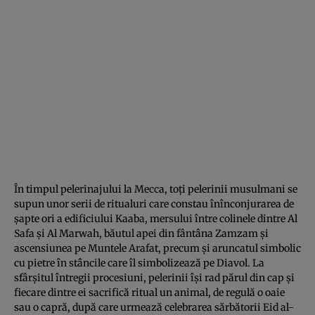
În timpul pelerinajului la Mecca, toţi pelerinii musulmani se
supun unor serii de ritualuri care constau înînconjurarea de
şapte ori a edificiului Kaaba, mersului între colinele dintre Al
Safa şi Al Marwah, băutul apei din fântâna Zamzam şi
ascensiunea pe Muntele Arafat, precum şi aruncatul simbolic
cu pietre în stâncile care îl simbolizează pe Diavol. La
sfârşitul întregii procesiuni, pelerinii îşi rad părul din cap şi
fiecare dintre ei sacrifică ritual un animal, de regulă o oaie
sau o capră, după care urmează celebrarea sărbătorii Eid al-