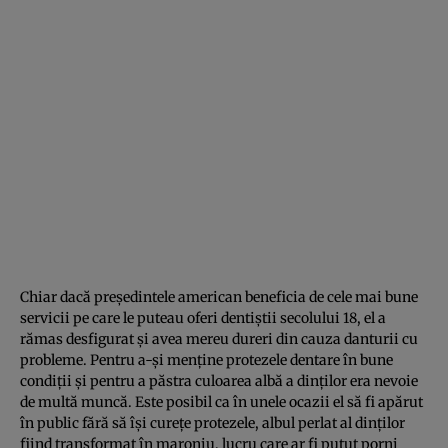
Chiar dacă preşedintele american beneficia de cele mai bune
servicii pe care le puteau oferi dentiştii secolului 18, el a
rămas desfigurat şi avea mereu dureri din cauza danturii cu
probleme. Pentru a-şi menţine protezele dentare în bune
condiţii şi pentru a păstra culoarea albă a dinţilor era nevoie
de multă muncă. Este posibil ca în unele ocazii el să fi apărut
în public fără să îşi cureţe protezele, albul perlat al dinţilor
fiind transformat în maroniu, lucru care ar fi putut porni