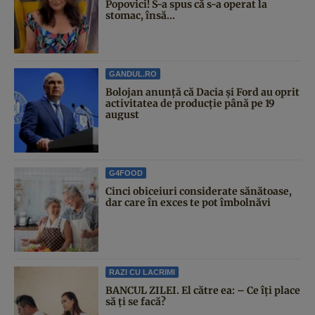
Popovici! S-a spus că s-a operat la
stomac, însă...
GANDUL.RO
Bolojan anunță că Dacia și Ford au oprit
activitatea de producție până pe 19
august
G4FOOD
Cinci obiceiuri considerate sănătoase,
dar care în exces te pot îmbolnăvi
RAZI CU LACRIMI
BANCUL ZILEI. El către ea: – Ce îți place
să ți se facă?