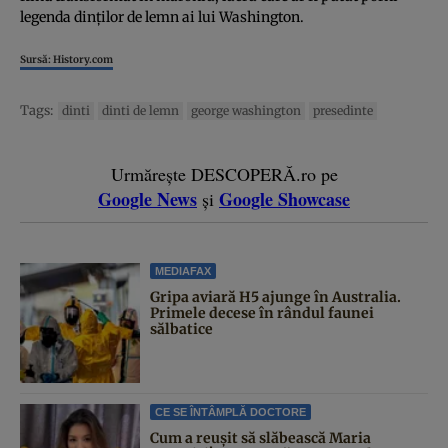
legenda dinţilor de lemn ai lui Washington.
Sursă: History.com
Tags:
dinti
dinti de lemn
george washington
presedinte
Urmărește DESCOPERĂ.ro pe
Google News
Google Showcase
și
MEDIAFAX
Gripa aviară H5 ajunge în Australia.
Primele decese în rândul faunei
sălbatice
CE SE ÎNTÂMPLĂ DOCTORE
Cum a reușit să slăbească Maria