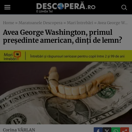
Home
»
Maratoanele Descopera
»
Mari întrebări
»
Avea George Washington, primul preşedinte american, dinţi de lemn?
Avea George Washington, primul
preşedinte american, dinţi de lemn?
Corina VÂRLAN