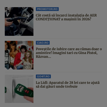
PROMOTOR.RO
Cât costă să încarci instalația de AER
CONDIȚIONAT a mașinii în 2026?
CIAO.RO
Poveştile de iubire care au rămas doar o
amintire! Imagini tari cu Gina Pistol,
Răzvan...
GO4IT.RO
La Lidl: Aparatul de 28 lei care te ajută
să dai găuri unde trebuie