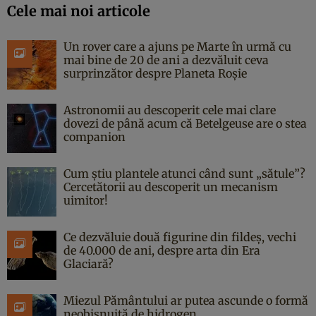
Cele mai noi articole
Un rover care a ajuns pe Marte în urmă cu
mai bine de 20 de ani a dezvăluit ceva
surprinzător despre Planeta Roșie
Astronomii au descoperit cele mai clare
dovezi de până acum că Betelgeuse are o stea
companion
Cum știu plantele atunci când sunt „sătule”?
Cercetătorii au descoperit un mecanism
uimitor!
Ce dezvăluie două figurine din fildeș, vechi
de 40.000 de ani, despre arta din Era
Glaciară?
Miezul Pământului ar putea ascunde o formă
neobișnuită de hidrogen