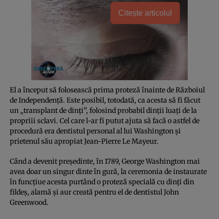
Citește articolul
El a început să folosească prima proteză înainte de Războiul
de Independenţă. Este posibil, totodată, ca acesta să fi făcut
un „transplant de dinţi”, folosind probabil dinţii luaţi de la
propriii sclavi. Cel care l-ar fi putut ajuta să facă o astfel de
procedură era dentistul personal al lui Washington şi
prietenul său apropiat Jean-Pierre Le Mayeur.
Când a devenit preşedinte, în 1789, George Washington mai
avea doar un singur dinte în gură, la ceremonia de instaurate
în funcţiue acesta purtând o proteză specială cu dinţi din
fildeş, alamă şi aur creată pentru el de dentistul John
Greenwood.