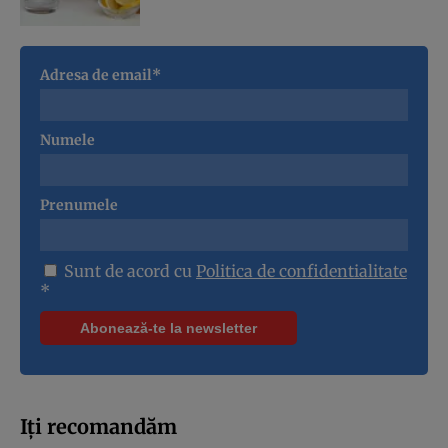
Adresa de email*
Numele
Prenumele
Sunt de acord cu
Politica de confidentialitate
*
Iți recomandăm