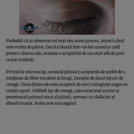
Probabil că ai observat cel mai des acest proces, atunci când
este vorba de pâine. Dacă e lăsată într-un loc umed şi cald
pentru câteva zile, aceasta e acoperită de un strat alb de pori
ce par pudraţi.
Privită la microscop, această pânză e acoperită de astfel de o
mulţime de fibre incolore şi lungi, însoţite de două tipuri de
crengi. Unul dintre ele este acoperit de mici mingiuţe negre ce
conţin spori. Celălalt tip de crengi, care sunt mai scurte şi
penetrează primul strat al pâinii, servesc ca rădăcini şi
absorb hrana. Acela este mucegaiul.