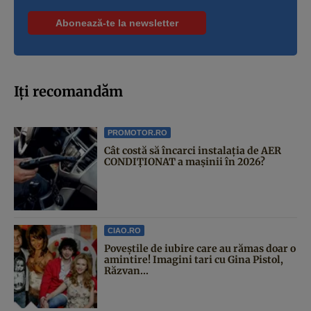
Iți recomandăm
PROMOTOR.RO
Cât costă să încarci instalația de AER
CONDIȚIONAT a mașinii în 2026?
CIAO.RO
Poveştile de iubire care au rămas doar o
amintire! Imagini tari cu Gina Pistol,
Răzvan...