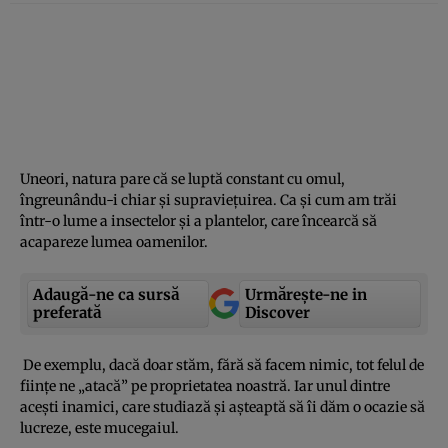
Uneori, natura pare că se luptă constant cu omul,
îngreunându-i chiar şi supravieţuirea. Ca şi cum am trăi
într-o lume a insectelor şi a plantelor, care încearcă să
acapareze lumea oamenilor.
Adaugă-ne ca sursă
Urmărește-ne in
preferată
Discover
De exemplu, dacă doar stăm, fără să facem nimic, tot felul de
fiinţe ne „atacă” pe proprietatea noastră. Iar unul dintre
aceşti inamici, care studiază şi aşteaptă să îi dăm o ocazie să
lucreze, este mucegaiul.