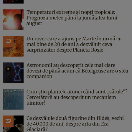
Temperaturi extreme și nopți tropicale:
Prognoza meteo până la jumătatea lunii
august
Un rover care a ajuns pe Marte în urmă cu
mai bine de 20 de ani a dezvăluit ceva
surprinzător despre Planeta Roșie
Astronomii au descoperit cele mai clare
dovezi de până acum că Betelgeuse are o stea
companion
Cum știu plantele atunci când sunt „sătule”?
Cercetătorii au descoperit un mecanism
uimitor!
Ce dezvăluie două figurine din fildeș, vechi
de 40.000 de ani, despre arta din Era
Glaciară?