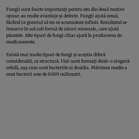
Fungii sunt foarte importanţi pentru om din două motive
opuse: au multe avantaje şi defecte. Fungii ajută omul,
făcând ca gunoiul să nu se acumuleze infinit. Rezultatul se
întoarce în sol sub formă de săruri minerale, care ajută
plantele. Alte tipuri de fungi chiar ajută la producerea de
medicamente.
Există mai multe tipuri de fungi şi aceştia diferă
considerabil, ca structură. Unii sunt formaţi dintr-o singură
celulă, aşa cum sunt bacteriile şi drojdia. Mărimea medie a
unei bacterii este de 0.005 milimetri.