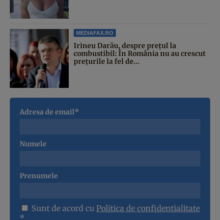
MEDIAFAX.RO
Irineu Darău, despre prețul la
combustibil: În România nu au crescut
prețurile la fel de...
Adresa de email*
Numele
Prenumele
Sunt de acord cu
Politica de confidentialitate
*