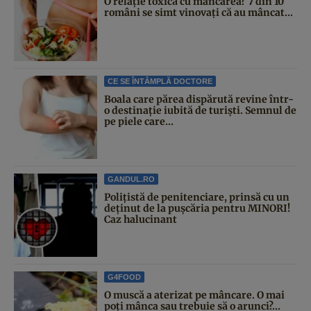
O relație toxică cu mâncarea? 7 din 10
români se simt vinovați că au mâncat...
CE SE ÎNTÂMPLĂ DOCTORE
Boala care părea dispărută revine într-
o destinație iubită de turiști. Semnul de
pe piele care...
GANDUL.RO
Polițistă de penitenciare, prinsă cu un
deținut de la pușcăria pentru MINORI!
Caz halucinant
G4FOOD
O muscă a aterizat pe mâncare. O mai
poți mânca sau trebuie să o arunci?...