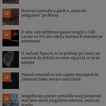
Roverul Curiosity a găsit o „mare de
poligoane” pe Marte
O stea care orbitează gaura neagră a Căii
Lactee cu 8% din viteza luminii îi uimește pe
astronomi
O rachetă SpaceX se va prăbuși pe Lună, iar
oamenii de știință nu sunt siguri la ce să se
aștepte
Primul asteroid cu trei capete descoperit în
Sistemul Solar are și o mică lună
Inegalitatea prezice urmările unei pandemii
mai bine decât pregătirea tehnică, arată un
studiu