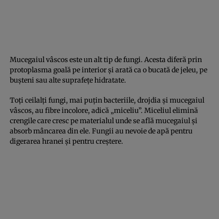
Mucegaiul vâscos este un alt tip de fungi. Acesta diferă prin
protoplasma goală pe interior şi arată ca o bucată de jeleu, pe
buşteni sau alte suprafeţe hidratate.
Toţi ceilalţi fungi, mai puţin bacteriile, drojdia şi mucegaiul
vâscos, au fibre incolore, adică „miceliu”. Miceliul elimină
crengile care cresc pe materialul unde se află mucegaiul şi
absorb mâncarea din ele. Fungii au nevoie de apă pentru
digerarea hranei şi pentru creştere.