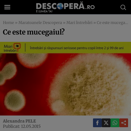
Home
»
Maratoanele Descopera
»
Mari întrebări
»
Ce este mucegaiul?
Ce este mucegaiul?
Alexandra PELE
Publicat: 12.05.2015