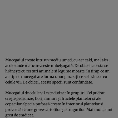
Mucegaiul creşte într-un mediu umed, cu aer cald, mai ales
acolo unde mâncarea este îmbelşugată. De obicei, acesta se
hrăneşte cu resturi animale şi legume moarte, în timp ce un
alt tip de mucegai are forma unor paraziţi ce se hrănesc cu
celule vii. De obicei, aceste specii sunt confundate.
Mucegaiul de celule vii este divizat în grupuri. Cel pudrat
creşte pe frunze, flori, ramuri şi fructele plantelor şi ale
copacilor. Specia pufoasă creşte în interiorul plantelor şi
provoacă daune grave cartofilor şi strugurilor. Mai mult, sunt
greu de eradicat.