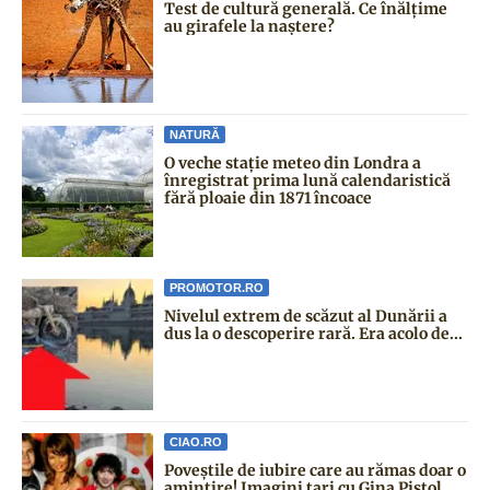
Test de cultură generală. Ce înălțime
au girafele la naștere?
NATURĂ
O veche stație meteo din Londra a
înregistrat prima lună calendaristică
fără ploaie din 1871 încoace
PROMOTOR.RO
Nivelul extrem de scăzut al Dunării a
dus la o descoperire rară. Era acolo de...
CIAO.RO
Poveştile de iubire care au rămas doar o
amintire! Imagini tari cu Gina Pistol,