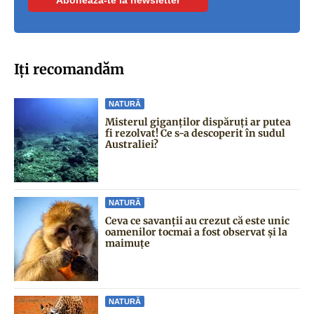
Iți recomandăm
NATURĂ
Misterul giganților dispăruți ar putea
fi rezolvat! Ce s-a descoperit în sudul
Australiei?
NATURĂ
Ceva ce savanții au crezut că este unic
oamenilor tocmai a fost observat și la
maimuțe
NATURĂ