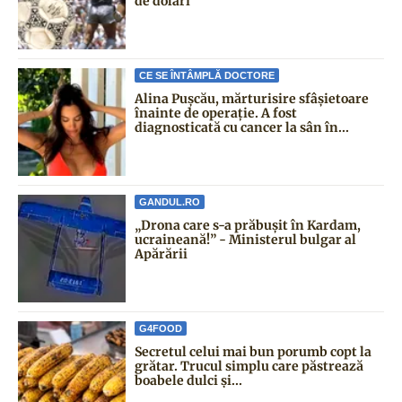
de dolari
CE SE ÎNTÂMPLĂ DOCTORE
Alina Pușcău, mărturisire sfâșietoare
înainte de operație. A fost
diagnosticată cu cancer la sân în...
GANDUL.RO
„Drona care s-a prăbușit în Kardam,
ucraineană!” - Ministerul bulgar al
Apărării
G4FOOD
Secretul celui mai bun porumb copt la
grătar. Trucul simplu care păstrează
boabele dulci și...