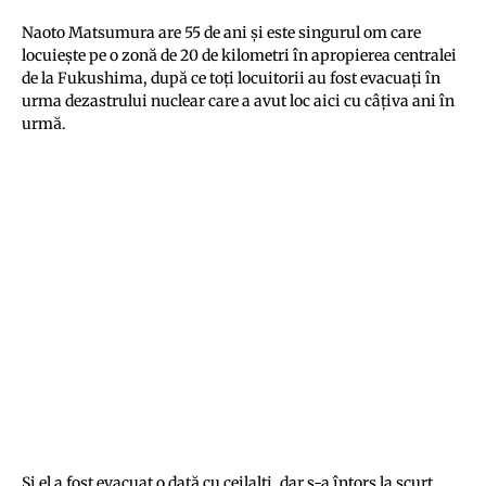
Naoto Matsumura are 55 de ani şi este singurul om care
locuieşte pe o zonă de 20 de kilometri în apropierea centralei
de la Fukushima, după ce toţi locuitorii au fost evacuaţi în
urma dezastrului nuclear care a avut loc aici cu câţiva ani în
urmă.
Şi el a fost evacuat o dată cu ceilalţi, dar s-a întors la scurt