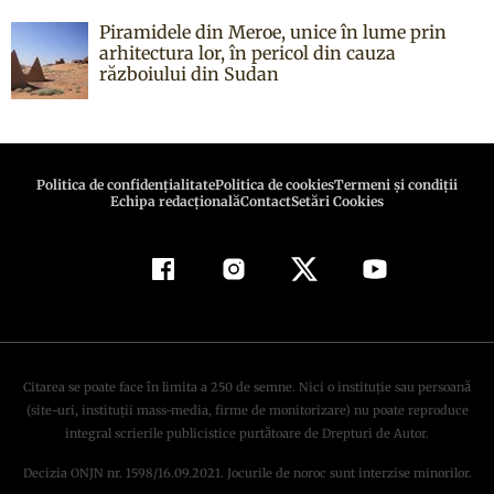
Piramidele din Meroe, unice în lume prin
arhitectura lor, în pericol din cauza
războiului din Sudan
Politica de confidenţialitate
Politica de cookies
Termeni şi condiţii
Echipa redacțională
Contact
Setări Cookies
Citarea se poate face în limita a 250 de semne. Nici o instituţie sau persoană
(site-uri, instituţii mass-media, firme de monitorizare) nu poate reproduce
integral scrierile publicistice purtătoare de Drepturi de Autor.
Decizia ONJN nr. 1598/16.09.2021. Jocurile de noroc sunt interzise minorilor.