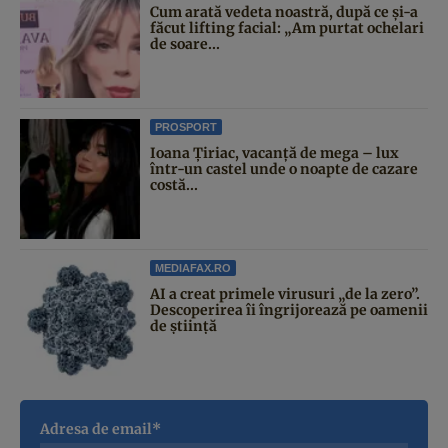
Cum arată vedeta noastră, după ce și-a
făcut lifting facial: „Am purtat ochelari
de soare...
PROSPORT
Ioana Țiriac, vacanță de mega – lux
într-un castel unde o noapte de cazare
costă...
MEDIAFAX.RO
AI a creat primele virusuri „de la zero”.
Descoperirea îi îngrijorează pe oamenii
de știință
Adresa de email*