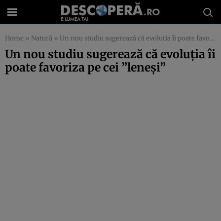
Home
»
Natură
»
Un nou studiu sugerează că evoluţia îi poate favoriza pe cei ”leneşi”
Un nou studiu sugerează că evoluţia îi
poate favoriza pe cei ”leneşi”