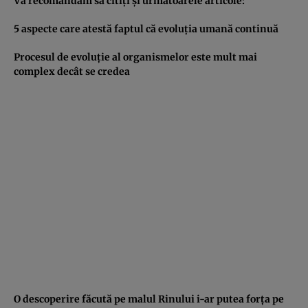
Vă recomandăm să citiţi şi următoarele articole:
5 aspecte care atestă faptul că evoluţia umană continuă
Procesul de evoluţie al organismelor este mult mai
complex decât se credea
O descoperire făcută pe malul Rinului i-ar putea forţa pe