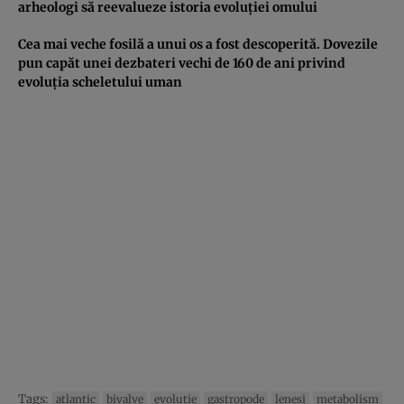
arheologi să reevalueze istoria evoluţiei omului
Cea mai veche fosilă a unui os a fost descoperită. Dovezile
pun capăt unei dezbateri vechi de 160 de ani privind
evoluţia scheletului uman
Tags:
atlantic
bivalve
evolutie
gastropode
lenesi
metabolism