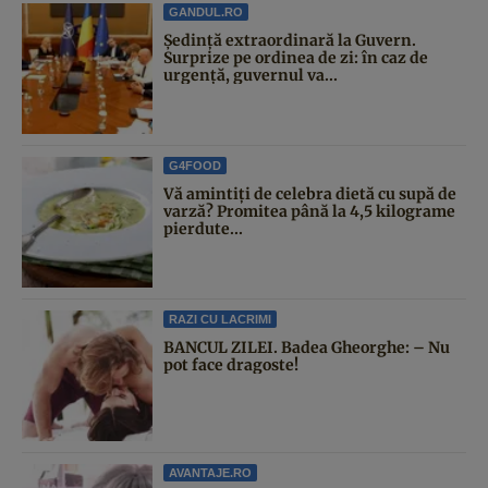
GANDUL.RO
Şedinţă extraordinară la Guvern.
Surprize pe ordinea de zi: în caz de
urgență, guvernul va...
G4FOOD
Vă amintiți de celebra dietă cu supă de
varză? Promitea până la 4,5 kilograme
pierdute...
RAZI CU LACRIMI
BANCUL ZILEI. Badea Gheorghe: – Nu
pot face dragoste!
AVANTAJE.RO