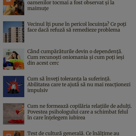
oamenilor tocmai a fost observat și la
maimuțe
Vecinul îți pune în pericol locuința? Ce poți
face dacă refuză să remedieze problema
Când cumpărăturile devin o dependență.
Cum recunoști oniomania și cum poți ieși
din acest cerc
Cum să înveți toleranța la suferință.
Abilitatea care te ajută să nu mai reacționezi
impulsiv
Cum ne formează copilăria relațiile de adulți.
Povestea psihologului care a schimbat felul
în care înțelegem iubirea
Test de cultură generală. Ce înălțime au