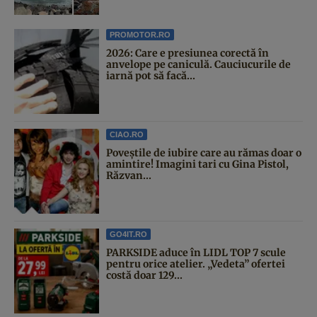
PROMOTOR.RO
2026: Care e presiunea corectă în
anvelope pe caniculă. Cauciucurile de
iarnă pot să facă...
CIAO.RO
Poveştile de iubire care au rămas doar o
amintire! Imagini tari cu Gina Pistol,
Răzvan...
GO4IT.RO
PARKSIDE aduce în LIDL TOP 7 scule
pentru orice atelier. „Vedeta” ofertei
costă doar 129...