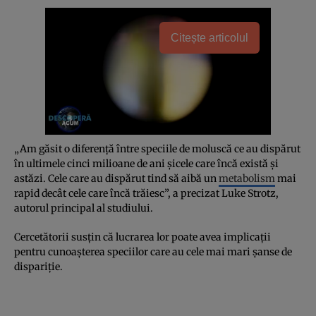
Citește articolul
„Am găsit o diferenţă între speciile de moluscă ce au dispărut
în ultimele cinci milioane de ani şicele care încă există şi
astăzi. Cele care au dispărut tind să aibă un
metabolism
mai
rapid decât cele care încă trăiesc”, a precizat Luke Strotz,
autorul principal al studiului.
Cercetătorii susţin că lucrarea lor poate avea implicaţii
pentru cunoaşterea speciilor care au cele mai mari şanse de
dispariţie.