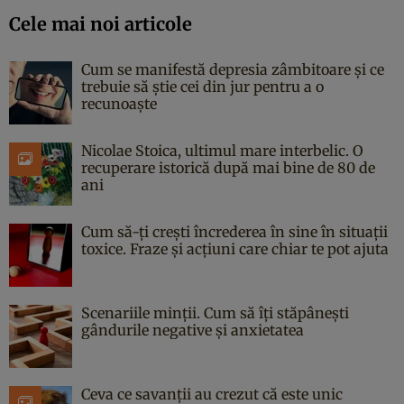
Cele mai noi articole
Cum se manifestă depresia zâmbitoare și ce
trebuie să știe cei din jur pentru a o
recunoaște
Nicolae Stoica, ultimul mare interbelic. O
recuperare istorică după mai bine de 80 de
ani
Cum să-ți crești încrederea în sine în situații
toxice. Fraze și acțiuni care chiar te pot ajuta
Scenariile minții. Cum să îți stăpânești
gândurile negative și anxietatea
Ceva ce savanții au crezut că este unic