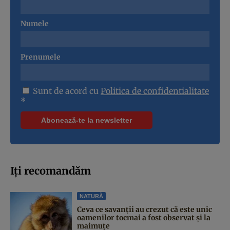
Numele
Prenumele
Sunt de acord cu
Politica de confidentialitate
*
Iți recomandăm
NATURĂ
Ceva ce savanții au crezut că este unic
oamenilor tocmai a fost observat și la
maimuțe