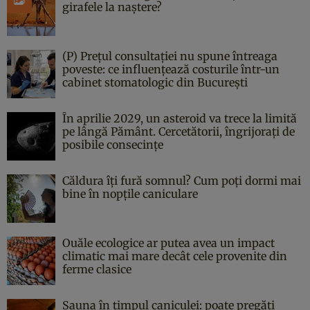
girafele la naștere?
(P) Prețul consultației nu spune întreaga
poveste: ce influențează costurile într-un
cabinet stomatologic din București
În aprilie 2029, un asteroid va trece la limită
pe lângă Pământ. Cercetătorii, îngrijorați de
posibile consecințe
Căldura îți fură somnul? Cum poți dormi mai
bine în nopțile caniculare
Ouăle ecologice ar putea avea un impact
climatic mai mare decât cele provenite din
ferme clasice
Sauna în timpul caniculei: poate pregăti