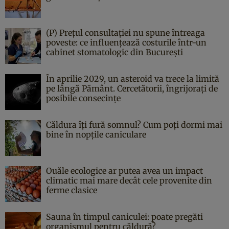
(P) Prețul consultației nu spune întreaga
poveste: ce influențează costurile într-un
cabinet stomatologic din București
În aprilie 2029, un asteroid va trece la limită
pe lângă Pământ. Cercetătorii, îngrijorați de
posibile consecințe
Căldura îți fură somnul? Cum poți dormi mai
bine în nopțile caniculare
Ouăle ecologice ar putea avea un impact
climatic mai mare decât cele provenite din
ferme clasice
Sauna în timpul caniculei: poate pregăti
organismul pentru căldură?