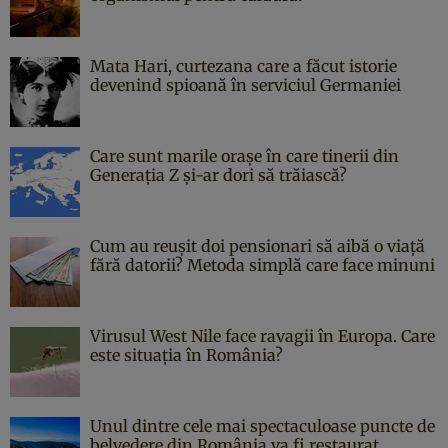
Mata Hari, curtezana care a făcut istorie
devenind spioană în serviciul Germaniei
Care sunt marile orașe în care tinerii din
Generația Z și-ar dori să trăiască?
Cum au reușit doi pensionari să aibă o viață
fără datorii? Metoda simplă care face minuni
Virusul West Nile face ravagii în Europa. Care
este situația în România?
Unul dintre cele mai spectaculoase puncte de
belvedere din România va fi restaurat