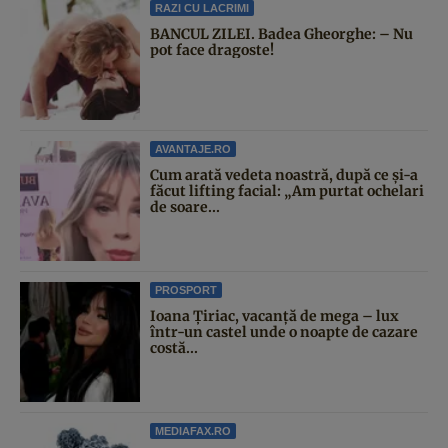
RAZI CU LACRIMI
BANCUL ZILEI. Badea Gheorghe: – Nu
pot face dragoste!
AVANTAJE.RO
Cum arată vedeta noastră, după ce și-a
făcut lifting facial: „Am purtat ochelari
de soare...
PROSPORT
Ioana Țiriac, vacanță de mega – lux
într-un castel unde o noapte de cazare
costă...
MEDIAFAX.RO