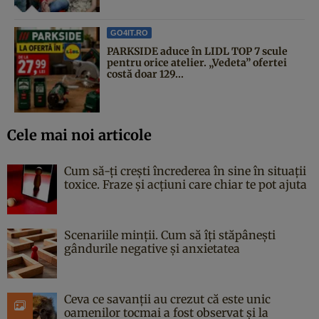
GO4IT.RO
PARKSIDE aduce în LIDL TOP 7 scule
pentru orice atelier. „Vedeta” ofertei
costă doar 129...
Cele mai noi articole
Cum să-ți crești încrederea în sine în situații
toxice. Fraze și acțiuni care chiar te pot ajuta
Scenariile minții. Cum să îți stăpânești
gândurile negative și anxietatea
Ceva ce savanții au crezut că este unic
oamenilor tocmai a fost observat și la