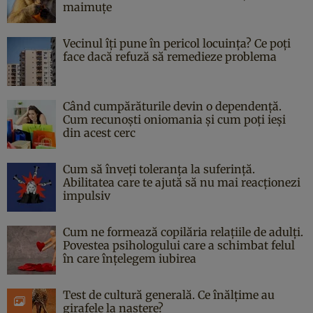
maimuțe
Vecinul îți pune în pericol locuința? Ce poți
face dacă refuză să remedieze problema
Când cumpărăturile devin o dependență.
Cum recunoști oniomania și cum poți ieși
din acest cerc
Cum să înveți toleranța la suferință.
Abilitatea care te ajută să nu mai reacționezi
impulsiv
Cum ne formează copilăria relațiile de adulți.
Povestea psihologului care a schimbat felul
în care înțelegem iubirea
Test de cultură generală. Ce înălțime au
girafele la naștere?