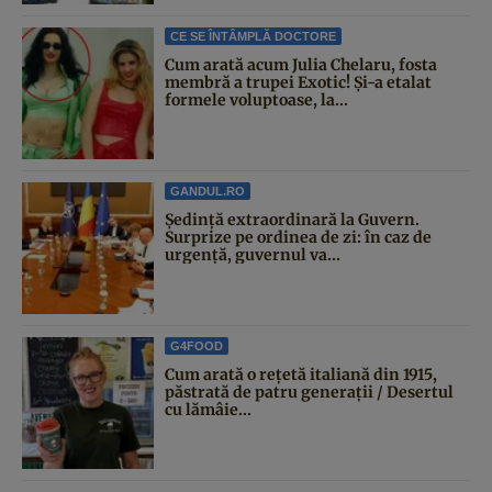
CE SE ÎNTÂMPLĂ DOCTORE
Cum arată acum Julia Chelaru, fosta
membră a trupei Exotic! Și-a etalat
formele voluptoase, la...
GANDUL.RO
Şedinţă extraordinară la Guvern.
Surprize pe ordinea de zi: în caz de
urgență, guvernul va...
G4FOOD
Cum arată o rețetă italiană din 1915,
păstrată de patru generații / Desertul
cu lămâie...