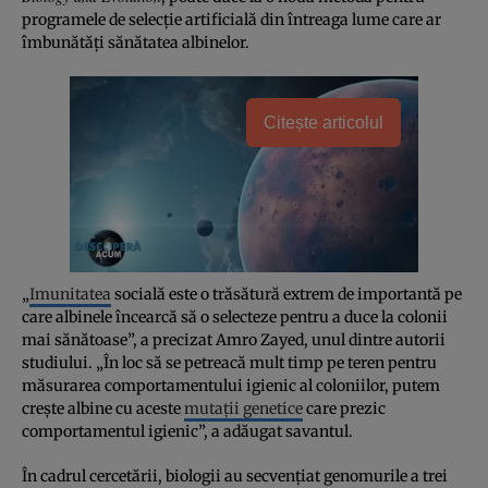
programele de selecţie artificială din întreaga lume care ar
îmbunătăţi sănătatea albinelor.
Citește articolul
„
Imunitatea
socială este o trăsătură extrem de importantă pe
care albinele încearcă să o selecteze pentru a duce la colonii
mai sănătoase”, a precizat Amro Zayed, unul dintre autorii
studiului. „În loc să se petreacă mult timp pe teren pentru
măsurarea comportamentului igienic al coloniilor, putem
creşte albine cu aceste
mutaţii genetice
care prezic
comportamentul igienic”, a adăugat savantul.
În cadrul cercetării, biologii au secvenţiat genomurile a trei