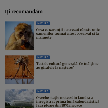
Iți recomandăm
NATURĂ
Ceva ce savanții au crezut că este unic
oamenilor tocmai a fost observat și la
maimuțe
NATURĂ
Test de cultură generală. Ce înălțime
au girafele la naștere?
NATURĂ
O veche stație meteo din Londra a
înregistrat prima lună calendaristică
fără ploaie din 1871 încoace