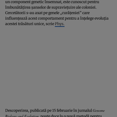
un component genetic însemnat, este cunoscut pentru
îmbunătăţirea şanselor de supravieţuire ale coloniei.
Cercetătorii s-au axat pe genele „curăţeniei” care
influenţează acest comportament pentru a înţelege evoluţia
acestei trăsături unice, scrie
Phys.
Genome
Descoperirea, publicată pe 15 februarie în jurnalul
Biology and Evolution
, poate duce la o nouă metodă pentru