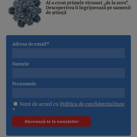
AI a creat primele virusuri „de la zero”.
Descoperirea îi îngrijorează pe oamenii
de știință
Adresa de email*
Numele
Prenumele
Sunt de acord cu
Politica de confidentialitate
*