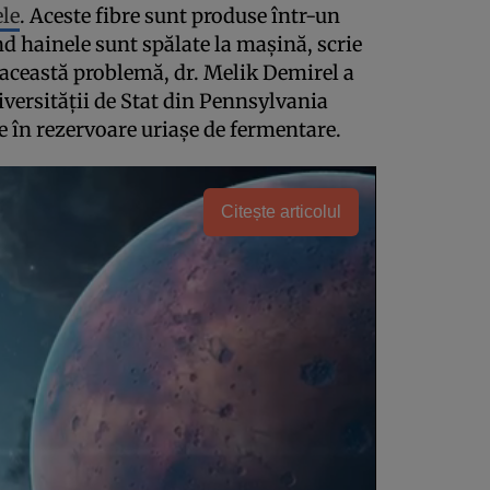
ele
. Aceste fibre sunt produse într-un
d hainele sunt spălate la maşină, scrie
 această problemă, dr. Melik Demirel a
versităţii de Stat din Pennsylvania
e în rezervoare uriaşe de fermentare.
Citește articolul