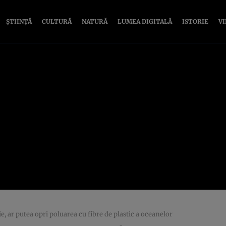
ȘTIINȚĂ
CULTURĂ
NATURĂ
LUMEA DIGITALĂ
ISTORIE
V
e, ar putea opri poluarea cu fibre de plastic a oceanelor