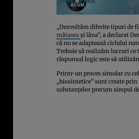
„Dezvoltăm diferite tipuri de f
mătasea
şi lâna”, a declarat De
că nu se adaptează ciclului nat
Trebuie să realizăm lucruri ce t
răspunsul logic este să utiliză
Printr-un proces simular cu cel a
„biosintetice” sunt create prin 
substanţelor precum siropul d