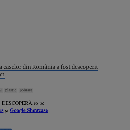
ea caselor din România a fost descoperit
an
l
plastic
poluare
e DESCOPERĂ.ro pe
ws
Google Showcase
și