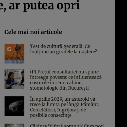
, ar putea opri
Cele mai noi articole
Test de cultură generală. Ce
înălțime au girafele la naștere?
(P) Prețul consultației nu spune
întreaga poveste: ce influențează
costurile într-un cabinet
stomatologic din București
În aprilie 2029, un asteroid va
trece la limită pe lângă Pământ.
Cercetătorii, îngrijorați de
posibile consecințe
Căldura îți fură somnul? Cum poți