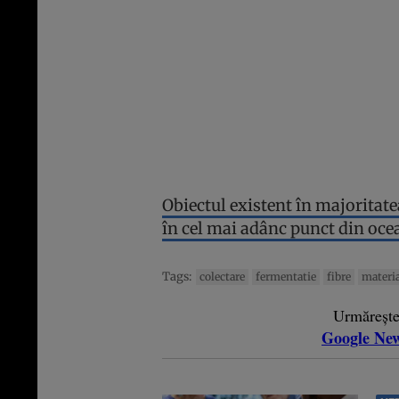
Obiectul existent în majoritat
în cel mai adânc punct din oce
Tags:
colectare
fermentatie
fibre
materia
Urmăreșt
Google Ne