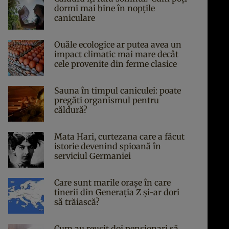
dormi mai bine în nopțile
caniculare
Ouăle ecologice ar putea avea un
impact climatic mai mare decât
cele provenite din ferme clasice
Sauna în timpul caniculei: poate
pregăti organismul pentru
căldură?
Mata Hari, curtezana care a făcut
istorie devenind spioană în
serviciul Germaniei
Care sunt marile orașe în care
tinerii din Generația Z și-ar dori
să trăiască?
Cum au reușit doi pensionari să