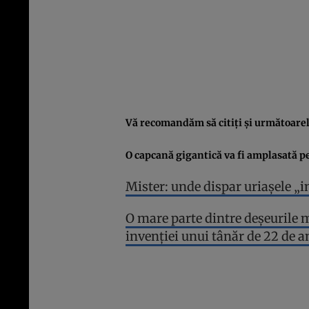
Vă recomandăm să citiţi şi următoarele
O capcană gigantică va fi amplasată p
Mister: unde dispar uriaşele „i
O mare parte dintre deşeurile m
invenţiei unui tânăr de 22 de a