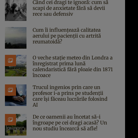
Când cei dragi te ignoră: cum să
scapi de anxietate fără să devii
rece sau defensiv
Cum îi influențează calitatea
aerului pe pacienții cu artrită
reumatoidă?
O veche stație meteo din Londra a
înregistrat prima lună
calendaristică fără ploaie din 1871
încoace
Trucul ingenios prin care un
profesor i-a prins pe studenții
care își făceau lucrările folosind
AI
De ce oamenii au încetat să-i
îngroape pe cei dragi acasă? Un
nou studiu încearcă să afle!