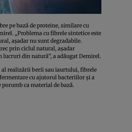
ibre pe bază de proteine, similare cu
mirel. „Problema cu fibrele sintetice este
ural, aşadar nu sunt degradabile.
rec prin ciclul natural, aşadar
m lucruri din natură”, a adăugat Demirel.
l realizării berii sau iaurtului, fibrele
fermentare cu ajutorul bacteriilor şi a
e porumb ca material de bază.