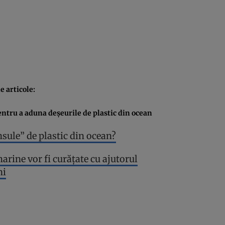
 articole:
entru a aduna deşeurile de plastic din ocean
nsule” de plastic din ocean?
arine vor fi curăţate cu ajutorul
ni