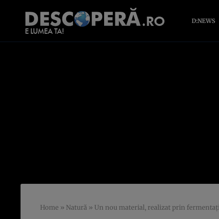
D:NEWS
Home
»
Natură
»
Un nou material, realizat prin fermentaţi