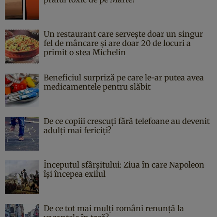
Un restaurant care servește doar un singur
fel de mâncare și are doar 20 de locuri a
primit o stea Michelin
Beneficiul surpriză pe care le-ar putea avea
medicamentele pentru slăbit
De ce copiii crescuți fără telefoane au devenit
adulți mai fericiți?
Începutul sfârşitului: Ziua în care Napoleon
îşi începea exilul
De ce tot mai mulți români renunță la