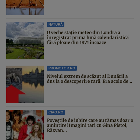
NATURĂ
O veche stație meteo din Londra a
înregistrat prima lună calendaristică
fără ploaie din 1871 încoace
PROMOTOR.RO
Nivelul extrem de scăzut al Dunării a
dus la o descoperire rară. Era acolo de...
CIAO.RO
Poveştile de iubire care au rămas doar o
amintire! Imagini tari cu Gina Pistol,
Răzvan...