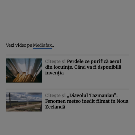
Vezi video pe
Mediafax
..
Citeşte şi
Perdele ce purifică aerul
din locuinţe. Când va fi dsponibilă
invenţia
Citeşte şi
„Diavolul Tazmanian”:
Fenomen meteo inedit filmat în Noua
Zeelandă