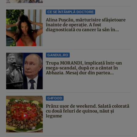
CE SE ÎNTÂMPLĂ DOCTORE
Alina Pușcău, mărturisire sfâșietoare
înainte de operație. A fost
diagnosticată cu cancer la sân în...
GANDUL.RO
Trupa MORANDI, implicată într-un
mega-scandal, după ce a cântat în
Abhazia. Mesaj dur din partea...
G4FOOD
Prânz ușor de weekend. Salată colorată
cu două feluri de quinoa, năut și
legume