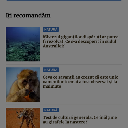
Iți recomandăm
NATURĂ
Misterul giganților dispăruți ar putea
fi rezolvat! Ce s-a descoperit în sudul
Australiei?
NATURĂ
Ceva ce savanții au crezut că este unic
oamenilor tocmai a fost observat și la
maimuțe
NATURĂ
Test de cultură generală. Ce înălțime
au girafele la naștere?