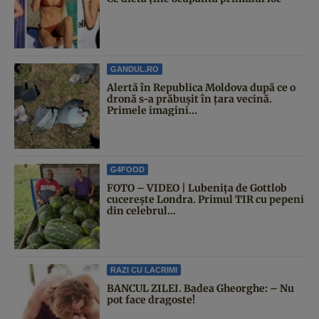
GANDUL.RO
Alertă în Republica Moldova după ce o
dronă s-a prăbușit în țara vecină.
Primele imagini...
G4FOOD
FOTO – VIDEO | Lubenița de Gottlob
cucerește Londra. Primul TIR cu pepeni
din celebrul...
RAZI CU LACRIMI
BANCUL ZILEI. Badea Gheorghe: – Nu
pot face dragoste!