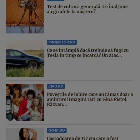
Test de cultură generală. Ce înălțime
au girafele la naștere?
PROMOTOR.RO
Ce se întâmplă dacă trebuie să fugi cu
Tesla în timp ce încarcă? Un atac...
CIAO.RO
Poveştile de iubire care au rămas doar o
amintire! Imagini tari cu Gina Pistol,
Răzvan...
GO4IT.RO
Cascadoarea de 137 cm care a fost