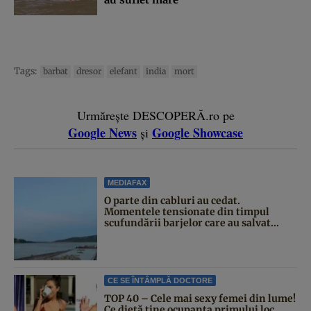
Tags:
barbat
dresor
elefant
india
mort
Urmărește DESCOPERĂ.ro pe
Google News
Google Showcase
și
MEDIAFAX
O parte din cabluri au cedat.
Momentele tensionate din timpul
scufundării barjelor care au salvat...
CE SE ÎNTÂMPLĂ DOCTORE
TOP 40 – Cele mai sexy femei din lume!
Ce dietă ține ocupanta primului loc