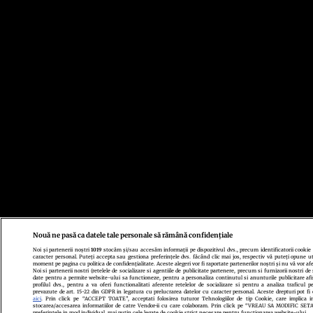
Nouă ne pasă ca datele tale personale să rămână confidențiale
Noi și partenerii noștri
1019
stocăm și/sau accesăm informații pe dispozitivul dvs., precum identificatorii cookie
caracter personal. Puteți accepta sau gestiona preferințele dvs. făcând clic mai jos, respectiv vă puteți opune uti
moment pe pagina cu politica de confidențialitate. Aceste alegeri vor fi raportate partenerilor noștri și nu vă vor af
Noi si partenerii nostri (retelele de socializare si agentiile de publicitate partenere, precum si furnizorii nostri de
date pentru a permite website-ului sa functioneze, pentru a personaliza continutul si anunturile publicitare afi
profilul dvs., pentru a va oferi functionalitati aferente retelelor de socializare si pentru a analiza traficul p
prevazute de art. 15-22 din GDPR in legatura cu prelucrarea datelor cu caracter personal. Aceste drepturi pot fi 
aici
. Prin click pe “ACCEPT TOATE”, acceptati folosirea tuturor Tehnologiilor de tip Cookie, care implica in
stocarea/accesarea informatiilor de catre Vendor-ii cu care colaboram. Prin click pe “VREAU SA MODIFIC SE
preferintele in mod individual, mai putin cele legate de cookie strict necesare pentru functionarea website-ului.