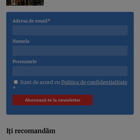
Adresa de email*
Numele
Prenumele
Sunt de acord cu
Politica de confidentialitate
*
Iți recomandăm