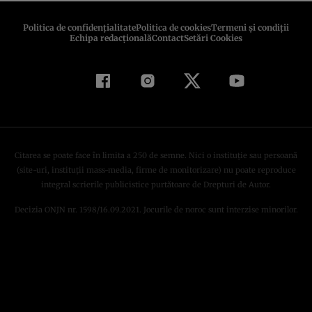
Politica de confidenţialitate
Politica de cookies
Termeni şi condiţii
Echipa redacțională
Contact
Setări Cookies
Citarea se poate face în limita a 250 de semne. Nici o instituţie sau persoană
(site-uri, instituţii mass-media, firme de monitorizare) nu poate reproduce
integral scrierile publicistice purtătoare de Drepturi de Autor.
Decizia ONJN nr. 1598/16.09.2021. Jocurile de noroc sunt interzise minorilor.