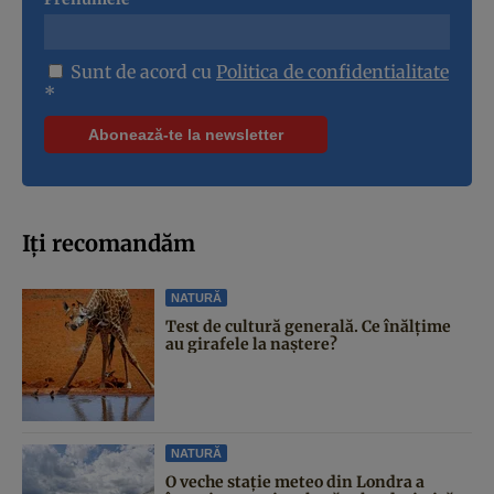
Sunt de acord cu
Politica de confidentialitate
*
Iți recomandăm
NATURĂ
Test de cultură generală. Ce înălțime
au girafele la naștere?
NATURĂ
O veche stație meteo din Londra a