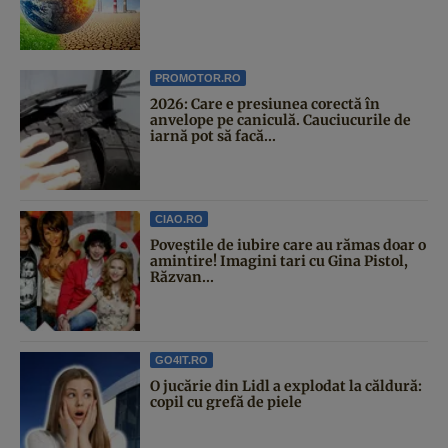
PROMOTOR.RO
2026: Care e presiunea corectă în
anvelope pe caniculă. Cauciucurile de
iarnă pot să facă...
CIAO.RO
Poveştile de iubire care au rămas doar o
amintire! Imagini tari cu Gina Pistol,
Răzvan...
GO4IT.RO
O jucărie din Lidl a explodat la căldură:
copil cu grefă de piele