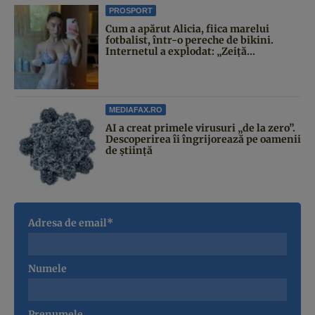
PROSPORT
Cum a apărut Alicia, fiica marelui
fotbalist, într-o pereche de bikini.
Internetul a explodat: „Zeiță...
MEDIAFAX.RO
AI a creat primele virusuri „de la zero”.
Descoperirea îi îngrijorează pe oamenii
de știință
Adresa de email*
Numele
Prenumele