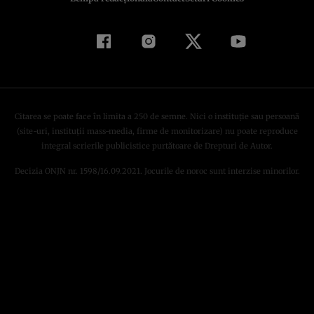
Citarea se poate face în limita a 250 de semne. Nici o instituţie sau persoană
(site-uri, instituţii mass-media, firme de monitorizare) nu poate reproduce
integral scrierile publicistice purtătoare de Drepturi de Autor.
Decizia ONJN nr. 1598/16.09.2021. Jocurile de noroc sunt interzise minorilor.