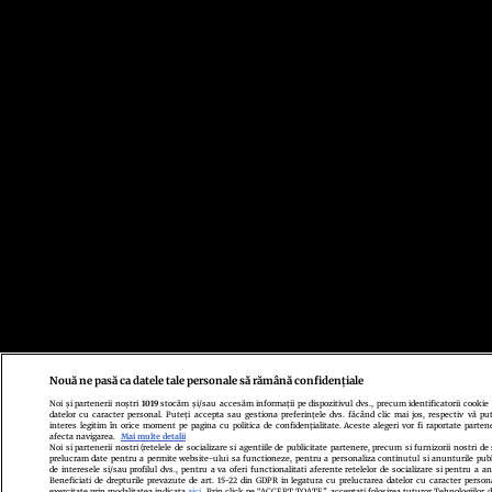
Nouă ne pasă ca datele tale personale să rămână confidențiale
Noi și partenerii noștri
1019
stocăm și/sau accesăm informații pe dispozitivul dvs., precum identificatorii cookie
datelor cu caracter personal. Puteți accepta sau gestiona preferințele dvs. făcând clic mai jos, respectiv vă put
interes legitim în orice moment pe pagina cu politica de confidențialitate. Aceste alegeri vor fi raportate partene
afecta navigarea.
Mai multe detalii
Noi si partenerii nostri (retelele de socializare si agentiile de publicitate partenere, precum si furnizorii nostri de 
prelucram date pentru a permite website-ului sa functioneze, pentru a personaliza continutul si anunturile publi
de interesele si/sau profilul dvs., pentru a va oferi functionalitati aferente retelelor de socializare si pentru a an
Beneficiati de drepturile prevazute de art. 15-22 din GDPR in legatura cu prelucrarea datelor cu caracter persona
exercitate prin modalitatea indicata
aici
. Prin click pe “ACCEPT TOATE”, acceptati folosirea tuturor Tehnologiilor de