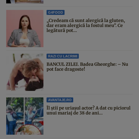
G4FOOD
„Credeam că sunt alergică la gluten,
dar eram alergică la fostul meu”. Ce
legătură pot...
RAZI CU LACRIMI
BANCUL ZILEI. Badea Gheorghe: – Nu
pot face dragoste!
AVANTAJE.RO
Îl știi pe uriașul actor? A dat cu piciorul
unui mariaj de 38 de ani...