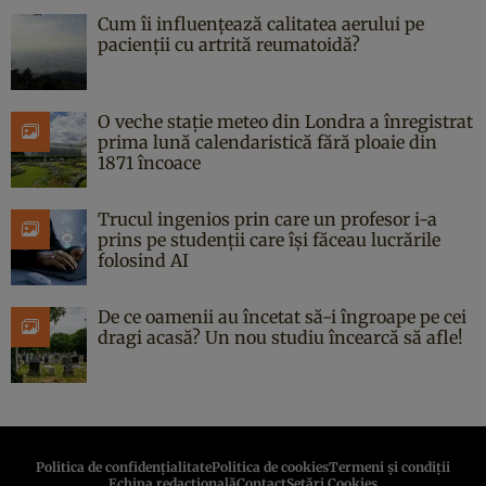
Cum îi influențează calitatea aerului pe
pacienții cu artrită reumatoidă?
O veche stație meteo din Londra a înregistrat
prima lună calendaristică fără ploaie din
1871 încoace
Trucul ingenios prin care un profesor i-a
prins pe studenții care își făceau lucrările
folosind AI
De ce oamenii au încetat să-i îngroape pe cei
dragi acasă? Un nou studiu încearcă să afle!
Politica de confidenţialitate
Politica de cookies
Termeni şi condiţii
Echipa redacțională
Contact
Setări Cookies