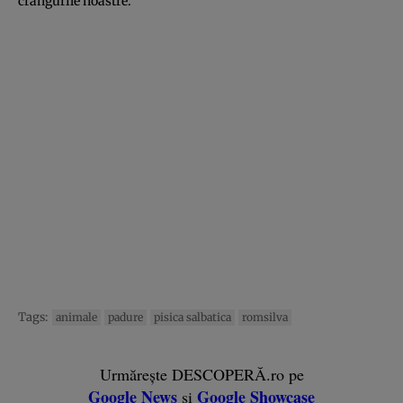
crângurile noastre.
Tags:
animale
padure
pisica salbatica
romsilva
Urmărește DESCOPERĂ.ro pe
Google News
Google Showcase
și