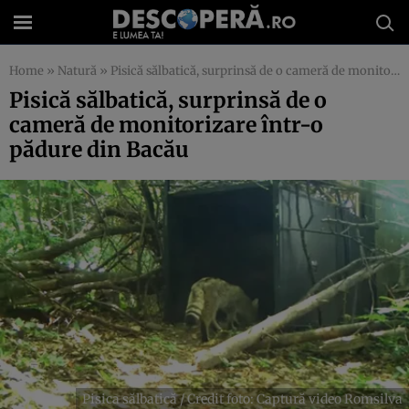
Home
»
Natură
»
Pisică sălbatică, surprinsă de o cameră de monitorizare într-o pădure din Bacău
Pisică sălbatică, surprinsă de o
cameră de monitorizare într-o
pădure din Bacău
Pisica sălbatică / Credit foto: Captură video Romsilva