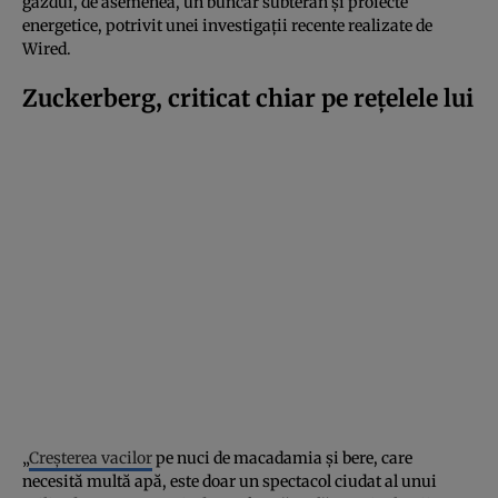
găzdui, de asemenea, un buncăr subteran și proiecte
energetice, potrivit unei investigații recente realizate de
Wired.
Zuckerberg, criticat chiar pe rețelele lui
„
Creșterea vacilor
pe nuci de macadamia și bere, care
necesită multă apă, este doar un spectacol ciudat al unui