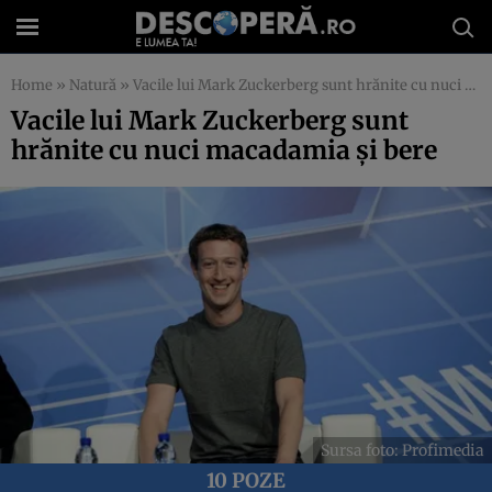
Home
»
Natură
»
Vacile lui Mark Zuckerberg sunt hrănite cu nuci macadamia și bere
Vacile lui Mark Zuckerberg sunt
hrănite cu nuci macadamia și bere
Sursa foto: Profimedia
10 POZE