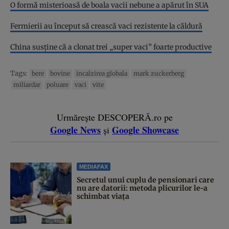
O formă misterioasă de boala vacii nebune a apărut în SUA
Fermierii au început să crească vaci rezistente la căldură
China susține că a clonat trei „super vaci” foarte productive
Tags:
bere
bovine
incalzirea globala
mark zuckerberg
miliardar
poluare
vaci
vite
Urmărește DESCOPERĂ.ro pe
Google News
Google Showcase
și
MEDIAFAX
Secretul unui cuplu de pensionari care
nu are datorii: metoda plicurilor le-a
schimbat viața