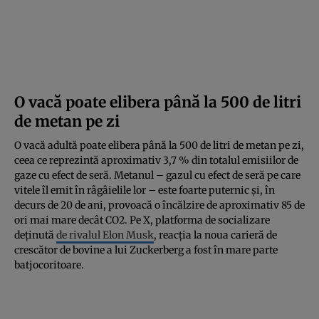
O vacă poate elibera până la 500 de litri
de metan pe zi
O vacă adultă poate elibera până la 500 de litri de metan pe zi,
ceea ce reprezintă aproximativ 3,7 % din totalul emisiilor de
gaze cu efect de seră. Metanul – gazul cu efect de seră pe care
vitele îl emit în râgâielile lor – este foarte puternic și, în
decurs de 20 de ani, provoacă o încălzire de aproximativ 85 de
ori mai mare decât CO2. Pe X, platforma de socializare
deținută
de rivalul Elon Musk
, reacția la noua carieră de
crescător de bovine a lui Zuckerberg a fost în mare parte
batjocoritoare.