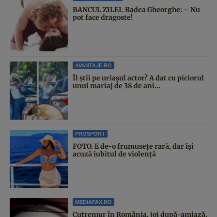
BANCUL ZILEI. Badea Gheorghe: – Nu
pot face dragoste!
AVANTAJE.RO
Îl știi pe uriașul actor? A dat cu piciorul
unui mariaj de 38 de ani...
PROSPORT
FOTO. E de-o frumusețe rară, dar își
acuză iubitul de violență
MEDIAFAX.RO
Cutremur în România, joi după-amiază.