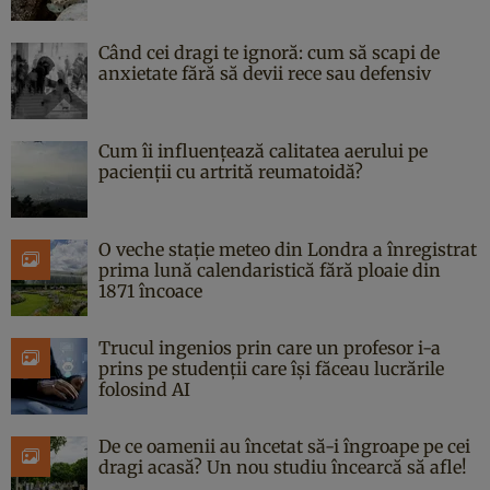
Când cei dragi te ignoră: cum să scapi de
anxietate fără să devii rece sau defensiv
Cum îi influențează calitatea aerului pe
pacienții cu artrită reumatoidă?
O veche stație meteo din Londra a înregistrat
prima lună calendaristică fără ploaie din
1871 încoace
Trucul ingenios prin care un profesor i-a
prins pe studenții care își făceau lucrările
folosind AI
De ce oamenii au încetat să-i îngroape pe cei
dragi acasă? Un nou studiu încearcă să afle!