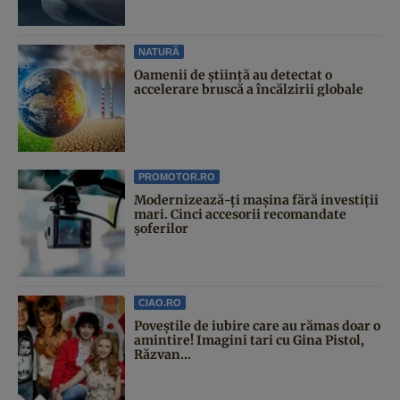
NATURĂ
Oamenii de știință au detectat o
accelerare bruscă a încălzirii globale
PROMOTOR.RO
Modernizează-ți mașina fără investiții
mari. Cinci accesorii recomandate
șoferilor
CIAO.RO
Poveştile de iubire care au rămas doar o
amintire! Imagini tari cu Gina Pistol,
Răzvan...