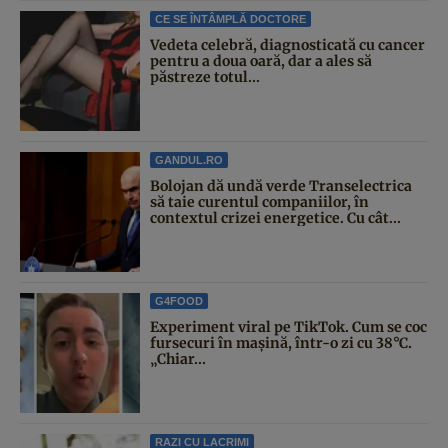
CE SE ÎNTÂMPLĂ DOCTORE
Vedeta celebră, diagnosticată cu cancer
pentru a doua oară, dar a ales să
păstreze totul...
GANDUL.RO
Bolojan dă undă verde Transelectrica
să taie curentul companiilor, în
contextul crizei energetice. Cu cât...
G4FOOD
Experiment viral pe TikTok. Cum se coc
fursecuri în mașină, într-o zi cu 38°C.
„Chiar...
RAZI CU LACRIMI