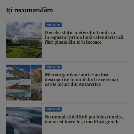
Iți recomandăm
NATURĂ
O veche stație meteo din Londra a
înregistrat prima lună calendaristică
fără ploaie din 1871 încoace
NATURĂ
Microorganisme antice au fost
descoperite în unul dintre cele mai
ostile locuri din Antarctica
NATURĂ
Nu numai că delfinii pot folosi unelte,
dar acest lucru le și modifică genele