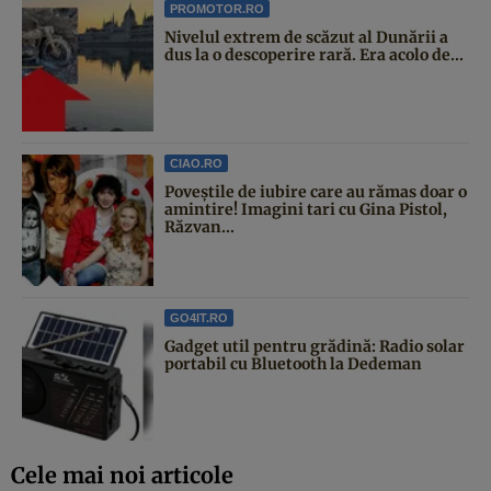
PROMOTOR.RO
Nivelul extrem de scăzut al Dunării a
dus la o descoperire rară. Era acolo de...
CIAO.RO
Poveştile de iubire care au rămas doar o
amintire! Imagini tari cu Gina Pistol,
Răzvan...
GO4IT.RO
Gadget util pentru grădină: Radio solar
portabil cu Bluetooth la Dedeman
Cele mai noi articole