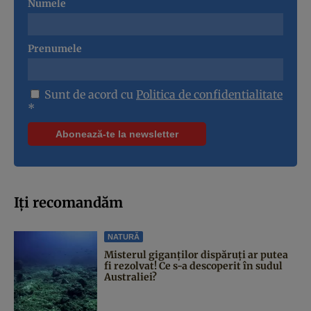
Numele
Prenumele
Sunt de acord cu
Politica de confidentialitate
*
Iți recomandăm
NATURĂ
Misterul giganților dispăruți ar putea
fi rezolvat! Ce s-a descoperit în sudul
Australiei?