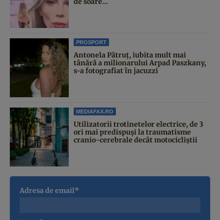
de soare...
PROSPORT
Antonela Pătruț, iubita mult mai
tânără a milionarului Arpad Paszkany,
s-a fotografiat în jacuzzi
MEDIAFAX.RO
Utilizatorii trotinetelor electrice, de 3
ori mai predispuși la traumatisme
cranio-cerebrale decât motocicliștii
Adresa de email*