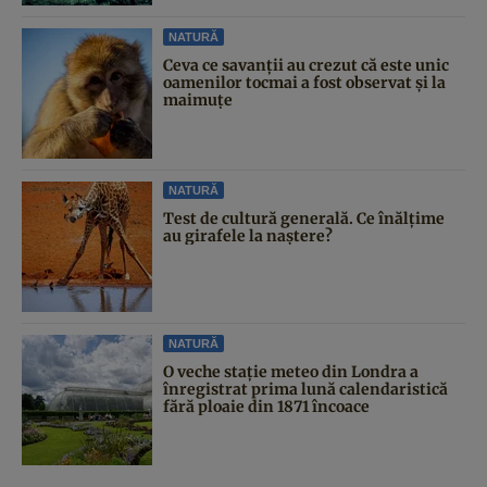
NATURĂ
Ceva ce savanții au crezut că este unic
oamenilor tocmai a fost observat și la
maimuțe
NATURĂ
Test de cultură generală. Ce înălțime
au girafele la naștere?
NATURĂ
O veche stație meteo din Londra a
înregistrat prima lună calendaristică
fără ploaie din 1871 încoace