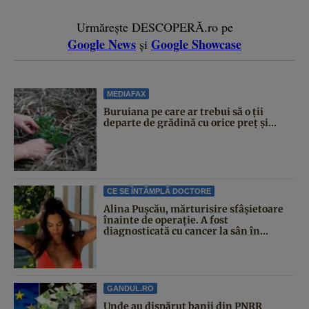
Urmărește DESCOPERĂ.ro pe
Google News
Google Showcase
și
MEDIAFAX
Buruiana pe care ar trebui să o ții
departe de grădină cu orice preț și...
CE SE ÎNTÂMPLĂ DOCTORE
Alina Pușcău, mărturisire sfâșietoare
înainte de operație. A fost
diagnosticată cu cancer la sân în...
GANDUL.RO
Unde au dispărut banii din PNRR