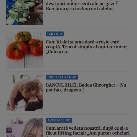
destinați noilor centrale pe gaze?
România și-a închis centralele...
G4FOOD
Cum îți dai seama dacă o roșie este
coaptă. Trucul simplu al unui fermier:
„Culoarea...
RAZI CU LACRIMI
BANCUL ZILEI. Badea Gheorghe: – Nu
pot face dragoste!
AVANTAJE.RO
Cum arată vedeta noastră, după ce și-a
făcut lifting facial: „Am purtat ochelari