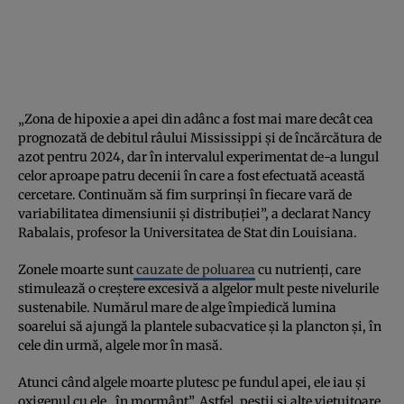
„Zona de hipoxie a apei din adânc a fost mai mare decât cea
prognozată de debitul râului Mississippi și de încărcătura de
azot pentru 2024, dar în intervalul experimentat de-a lungul
celor aproape patru decenii în care a fost efectuată această
cercetare. Continuăm să fim surprinși în fiecare vară de
variabilitatea dimensiunii și distribuției”, a declarat Nancy
Rabalais, profesor la Universitatea de Stat din Louisiana.
Zonele moarte sunt
cauzate de poluarea
cu nutrienți, care
stimulează o creștere excesivă a algelor mult peste nivelurile
sustenabile. Numărul mare de alge împiedică lumina
soarelui să ajungă la plantele subacvatice și la plancton și, în
cele din urmă, algele mor în masă.
Atunci când algele moarte plutesc pe fundul apei, ele iau și
oxigenul cu ele „în mormânt”. Astfel, peștii și alte viețuitoare