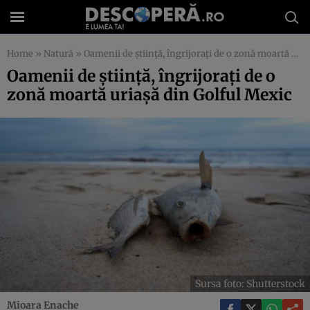
Home
»
Natură
»
Oamenii de știință, îngrijorați de o zonă moartă uriașă din Golful Mexic
Oamenii de știință, îngrijorați de o
zonă moartă uriașă din Golful Mexic
Sursa foto: Shutterstock
Mioara Enache