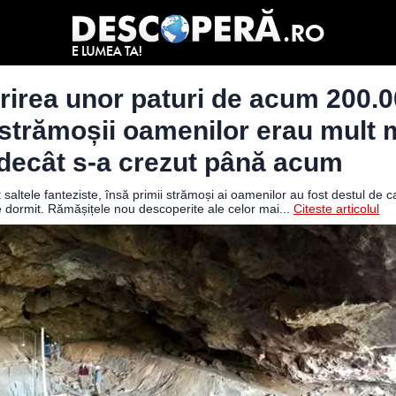
irea unor paturi de acum 200.0
 strămoșii oamenilor erau mult 
 decât s-a crezut până acum
saltele fanteziste, însă primii strămoși ai oamenilor au fost destul de c
e dormit. Rămășițele nou descoperite ale celor mai...
Citeste articolul