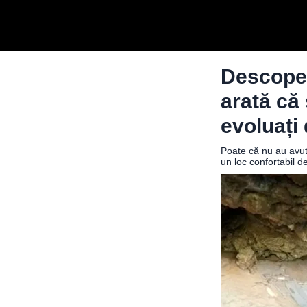
Descoper
arată că
evoluați
Poate că nu au avut 
un loc confortabil d