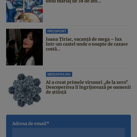
unui mariaj de 38 de ani...
PROSPORT
Ioana Țiriac, vacanță de mega – lux
într-un castel unde o noapte de cazare
costă...
MEDIAFAX.RO
AI a creat primele virusuri „de la zero”.
Descoperirea îi îngrijorează pe oamenii
de știință
Adresa de email*