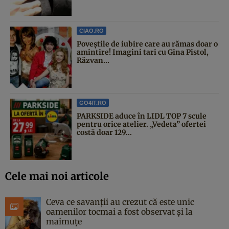
CIAO.RO
Poveştile de iubire care au rămas doar o
amintire! Imagini tari cu Gina Pistol,
Răzvan...
GO4IT.RO
PARKSIDE aduce în LIDL TOP 7 scule
pentru orice atelier. „Vedeta” ofertei
costă doar 129...
Cele mai noi articole
Ceva ce savanții au crezut că este unic
oamenilor tocmai a fost observat și la
maimuțe