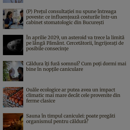
(P) Prețul consultației nu spune întreaga
poveste: ce influențează costurile într-un
cabinet stomatologic din București
În aprilie 2029, un asteroid va trece la limită
pe lângă Pământ. Cercetătorii, îngrijorați de
posibile consecințe
Căldura îți fură somnul? Cum poți dormi mai
bine în nopțile caniculare
Ouăle ecologice ar putea avea un impact
climatic mai mare decât cele provenite din
ferme clasice
Sauna în timpul caniculei: poate pregăti
organismul pentru căldură?