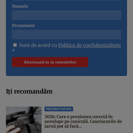
Numele
Prenumele
Sunt de acord cu
Politica de confidentialitate
*
Iți recomandăm
PROMOTOR.RO
2026: Care e presiunea corectă în
anvelope pe caniculă. Cauciucurile de
iarnă pot să facă...