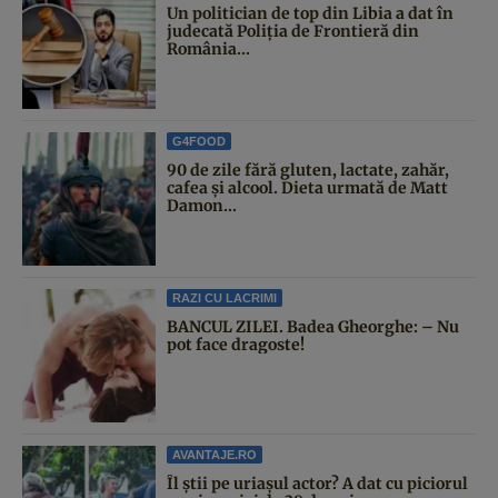
Un politician de top din Libia a dat în
judecată Poliția de Frontieră din
România...
G4FOOD
90 de zile fără gluten, lactate, zahăr,
cafea și alcool. Dieta urmată de Matt
Damon...
RAZI CU LACRIMI
BANCUL ZILEI. Badea Gheorghe: – Nu
pot face dragoste!
AVANTAJE.RO
Îl știi pe uriașul actor? A dat cu piciorul