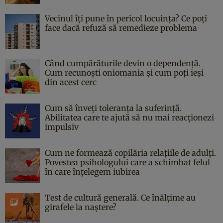
Vecinul îți pune în pericol locuința? Ce poți
face dacă refuză să remedieze problema
Când cumpărăturile devin o dependență.
Cum recunoști oniomania și cum poți ieși
din acest cerc
Cum să înveți toleranța la suferință.
Abilitatea care te ajută să nu mai reacționezi
impulsiv
Cum ne formează copilăria relațiile de adulți.
Povestea psihologului care a schimbat felul
în care înțelegem iubirea
Test de cultură generală. Ce înălțime au
girafele la naștere?