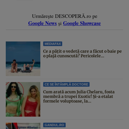
Urmărește DESCOPERĂ.ro pe
Google News
Google Showcase
și
MEDIAFAX
Ce a pățit o vedetă care a făcut o baie pe
o plajă cunoscută? Pericolele...
CE SE ÎNTÂMPLĂ DOCTORE
Cum arată acum Julia Chelaru, fosta
membră a trupei Exotic! Și-a etalat
formele voluptoase, la...
GANDUL.RO