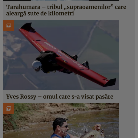
Tarahumara – tribul „supraoamenilor” care
aleargă sute de kilometri
Yves Rossy – omul care s-a visat pasăre