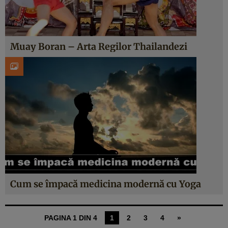
Muay Boran – Arta Regilor Thailandezi
Cum se împacă medicina modernă cu Yoga
PAGINA 1 DIN 4
1
2
3
4
»