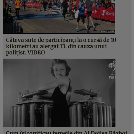
Câteva sute de participanţi la o cursă de 10
kilometri au alergat 13, din cauza unui
poliţist. VIDEO
Cum îşi tonificau femeile din Al Doilea Război