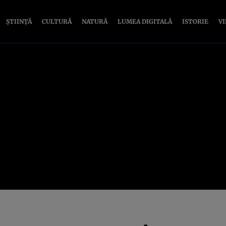
ȘTIINȚĂ
CULTURĂ
NATURĂ
LUMEA DIGITALĂ
ISTORIE
V