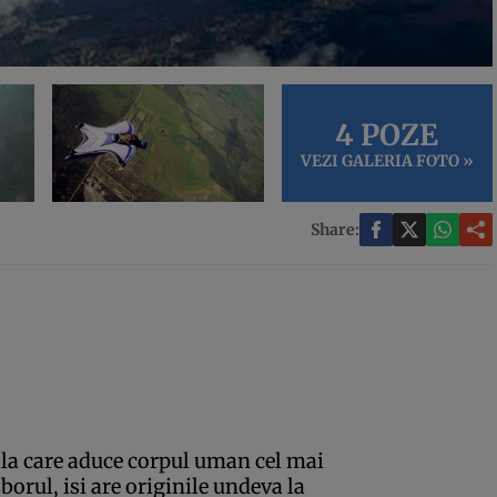
4 POZE
VEZI GALERIA FOTO »
Share:
ala care aduce corpul uman cel mai
orul, isi are originile undeva la