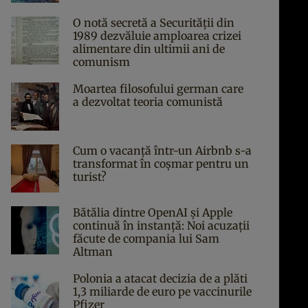
O notă secretă a Securității din
1989 dezvăluie amploarea crizei
alimentare din ultimii ani de
comunism
Moartea filosofului german care
a dezvoltat teoria comunistă
Cum o vacanță într-un Airbnb s-a
transformat în coșmar pentru un
turist?
Bătălia dintre OpenAI și Apple
continuă în instanță: Noi acuzații
făcute de compania lui Sam
Altman
Polonia a atacat decizia de a plăti
1,3 miliarde de euro pe vaccinurile
Pfizer