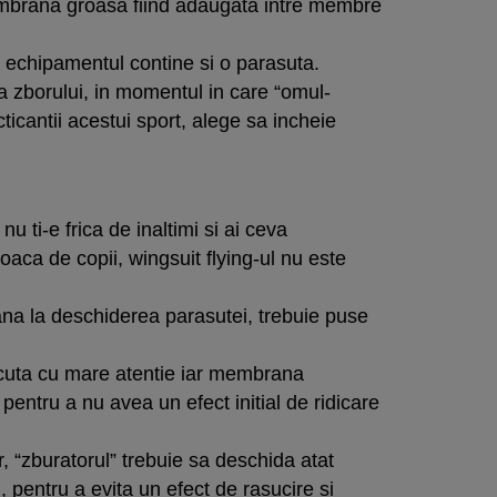
embrana groasa fiind adaugata intre membre
echipamentul contine si o parasuta.
ea zborului, in momentul in care “omul-
icantii acestui sport, alege sa incheie
u ti-e frica de inaltimi si ai ceva
oaca de copii, wingsuit flying-ul nu este
ana la deschiderea parasutei, trebuie puse
cuta cu mare atentie iar membrana
pentru a nu avea un efect initial de ridicare
 “zburatorul” trebuie sa deschida atat
l, pentru a evita un efect de rasucire si