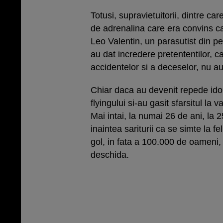
Totusi, supravietuitorii, dintre c
de adrenalina care era convins ca
Leo Valentin, un parasutist din per
au dat incredere pretententilor, ca
accidentelor si a deceselor, nu au 
Chiar daca au devenit repede idolii
flyingului si-au gasit sfarsitul la 
Mai intai, la numai 26 de ani, la 
inaintea sariturii ca se simte la fe
gol, in fata a 100.000 de oameni,
deschida.