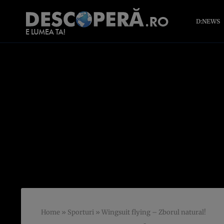
D:NEWS
Home
»
Sporturi
»
Wingsuit flying – Zborul natural!