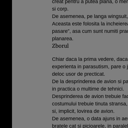
creat pentru a putea plana, o m
si corp.
De asemenea, pe langa wingsuit, 
Aceasta este folosita la incheier
pasare”, asa cum sunt numiti pract
planarea.
Zborul
Chiar daca la prima vedere, daca n
experienta in parasutism, pare o j
deloc usor de precticat.
De la desprinderea de avion si p
in practica o multime de tehnici.
Desprinderea de avion trebuie fa
costumului trebuie tinuta stransa, 
si, implicit, lovirea de avion.
De asemenea, o data ajuns in aer,
bratele cat si picioarele, in parale