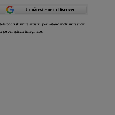
Urmărește-ne in Discover
le pot fi strunite artistic, permitand inclusiv rasuciri
e pe cer spirale imaginare.