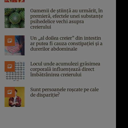
Oamenii de știință au urmărit, în
premieră, efectele unei substanțe
psihedelice vechi asupra
creierului
Un „al doilea creier” din intestin
ar putea fi cauza constipației și a
durerilor abdominale
Locul unde acumulezi grăsimea
corporală influențează direct
îmbătrânirea creierului
Sunt persoanele roșcate pe cale
de dispariție?