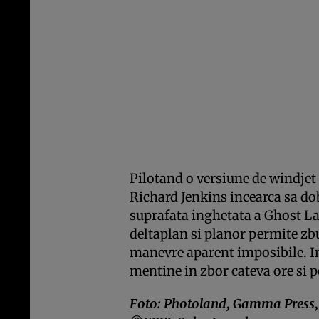
Pilotand o versiune de windjet p
Richard Jenkins incearca sa do
suprafata inghetata a Ghost L
deltaplan si planor permite zb
manevre aparent imposibile. In 
mentine in zbor cateva ore si p
Foto: Photoland, Gamma Press, 