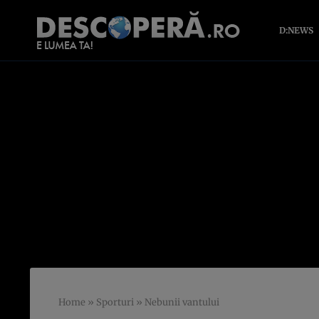
D:NEWS
Home
»
Sporturi
»
Nebunii vantului