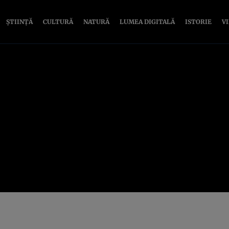
ȘTIINȚĂ
CULTURĂ
NATURĂ
LUMEA DIGITALĂ
ISTORIE
V