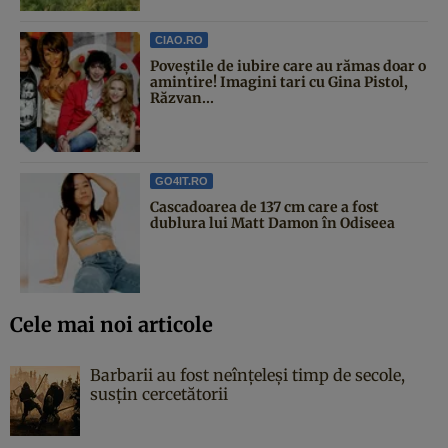
CIAO.RO
Poveştile de iubire care au rămas doar o
amintire! Imagini tari cu Gina Pistol,
Răzvan...
GO4IT.RO
Cascadoarea de 137 cm care a fost
dublura lui Matt Damon în Odiseea
Cele mai noi articole
Barbarii au fost neînțeleși timp de secole,
susțin cercetătorii