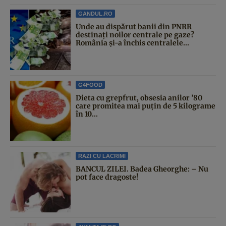
GANDUL.RO
Unde au dispărut banii din PNRR
destinați noilor centrale pe gaze?
România și-a închis centralele...
G4FOOD
Dieta cu grepfrut, obsesia anilor ’80
care promitea mai puțin de 5 kilograme
în 10...
RAZI CU LACRIMI
BANCUL ZILEI. Badea Gheorghe: – Nu
pot face dragoste!