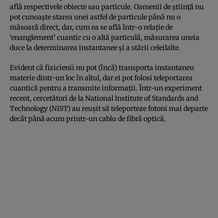
află respectivele obiecte sau particule. Oamenii de ştiinţă nu
pot cunoaşte starea unei astfel de particule până nu o
măsoară direct, dar, cum ea se află într-o relaţie de
‘enanglement’ cuantic cu o altă particulă, măsurarea uneia
duce la determinarea instantanee şi a stării celeilalte.
Evident că fizicienii nu pot (încă) transporta instantaneu
materie dintr-un loc în altul, dar ei pot folosi teleportarea
cuantică pentru a transmite informaţii. Într-un experiment
recent, cercetători de la National Institute of Standards and
Technology (NIST) au reuşit să teleporteze fotoni mai departe
decât până acum printr-un cablu de fibră optică.