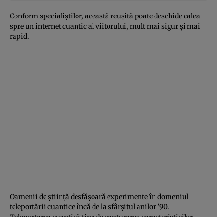
Conform specialiştilor, această reuşită poate deschide calea
spre un internet cuantic al viitorului, mult mai sigur şi mai
rapid.
Oamenii de ştiinţă desfăşoară experimente în domeniul
teleportării cuantice încă de la sfârşitul anilor ’90.
Teleportarea cuantică ţine de capturarea caracteristicilor