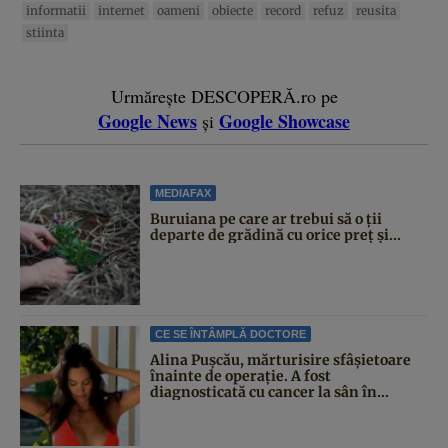
informatii
internet
oameni
obiecte
record
refuz
reusita
stiinta
Urmărește DESCOPERĂ.ro pe
Google News
Google Showcase
și
MEDIAFAX
Buruiana pe care ar trebui să o ții
departe de grădină cu orice preț și...
CE SE ÎNTÂMPLĂ DOCTORE
Alina Pușcău, mărturisire sfâșietoare
înainte de operație. A fost
diagnosticată cu cancer la sân în...