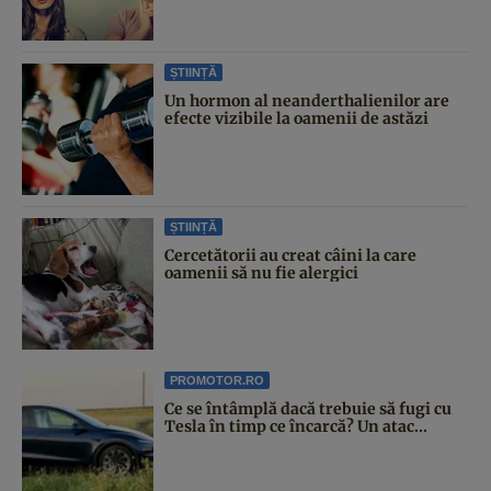
ȘTIINȚĂ
Un hormon al neanderthalienilor are
efecte vizibile la oamenii de astăzi
ȘTIINȚĂ
Cercetătorii au creat câini la care
oamenii să nu fie alergici
PROMOTOR.RO
Ce se întâmplă dacă trebuie să fugi cu
Tesla în timp ce încarcă? Un atac...