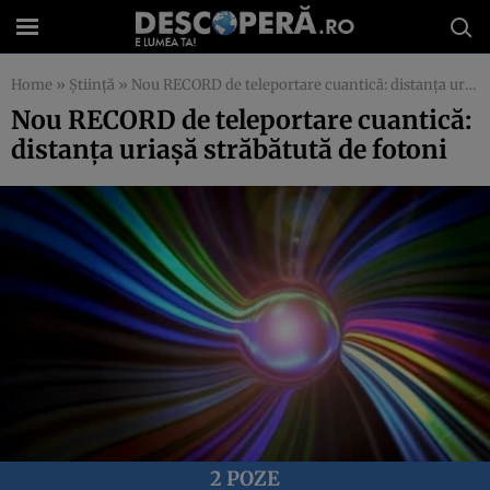
Home
»
Știință
»
Nou RECORD de teleportare cuantică: distanţa uriaşă străbătută de fotoni
Nou RECORD de teleportare cuantică:
distanţa uriaşă străbătută de fotoni
2 POZE