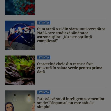
ȘTIINȚĂ
Cum arată o zi din viața unui cercetător
NASA care studiază sănătatea
astronauților: „Nu este o știință
complicată”
ȘTIINȚĂ
O proteină cheie din carne a fost
crescută în salata verde pentru prima
dată
ȘTIINȚĂ
Este adevărat că inteligența oamenilor
scade? Răspunsul nu este atât de
simplu!