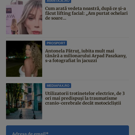
AVANTAJE.RO
Cum arată vedeta noastră, după ce și-a
făcut lifting facial: „Am purtat ochelari
de soare...
PROSPORT
Antonela Pătruț, iubita mult mai
tânără a milionarului Arpad Paszkany,
s-a fotografiat în jacuzzi
MEDIAFAX.RO
Utilizatorii trotinetelor electrice, de 3
ori mai predispuși la traumatisme
cranio-cerebrale decât motocicliștii
Adresa de email*