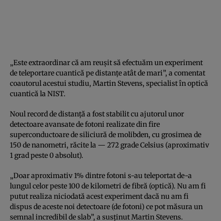
„Este extraordinar că am reuşit să efectuăm un experiment
de teleportare cuantică pe distanţe atât de mari”, a comentat
coautorul acestui studiu, Martin Stevens, specialist în optică
cuantică la NIST.
Noul record de distanţă a fost stabilit cu ajutorul unor
detectoare avansate de fotoni realizate din fire
superconductoare de siliciură de molibden, cu grosimea de
150 de nanometri, răcite la — 272 grade Celsius (aproximativ
1 grad peste 0 absolut).
„Doar aproximativ 1% dintre fotoni s-au teleportat de-a
lungul celor peste 100 de kilometri de fibră (optică). Nu am fi
putut realiza niciodată acest experiment dacă nu am fi
dispus de aceste noi detectoare (de fotoni) ce pot măsura un
semnal incredibil de slab”, a susţinut Martin Stevens.