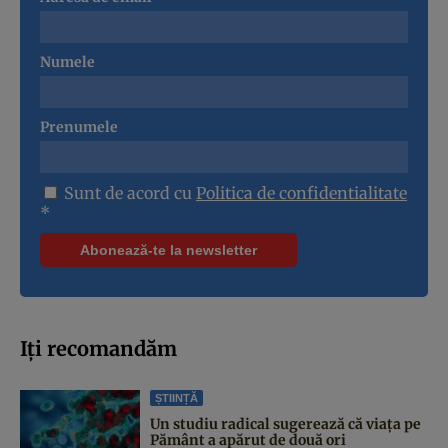
Numele
Prenumele
Sunt de acord cu
Politica de confidentialitate
*
Iți recomandăm
ȘTIINȚĂ
Un studiu radical sugerează că viața pe
Pământ a apărut de două ori