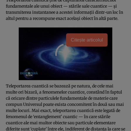
fundamentale ale unui obiect — stările sale cuantice — şi
transmiterea instantanee a acestei informaţii dintr-un loc în
altul pentru a recompune exact acelaşi obiect în altă parte.
Citește articolul
Teleportarea cuantică se bazează pe natura, de cele mai
multe ori bizară, a fenomenelor cuantice, constând în faptul
că oricare dintre particulele fundamentale de materie care
compun Universul poate exista concomitent în două sau mai
multe locuri. Mai exact, teleportarea cuantică este legată de
fenomenul de ‘entanglement’ cuantic — în care stările
cuantice ale mai multor obiecte sau particule elementare
diferite sunt ‘cuplate’ între ele, indiferent de distanţa la care se