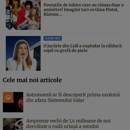
Poveştile de iubire care au rămas doar o
amintire! Imagini tari cu Gina Pistol,
Răzvan...
GO4IT.RO
O jucărie din Lidl a explodat la căldură:
copil cu grefă de piele
Cele mai noi articole
Astronomii ar fi descoperit prima exolună
din afara Sistemului Solar
Amprente vechi de 1,4 milioane de ani
dezvăluie o rudă uriașă a omului