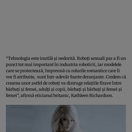
“Tehnologia este inutilă şi nedorită. Roboţi sexuali par a fi un
punct tot mai important în industria roboticii, iar modelele
care se proiectează, împreună cu rolurile romantice care îi
vor fi atribuite, sunt într-adevăr foarte deranjante. Credem că
crearea unor astfel de roboţi va distruge relaţiile firave între
bărbaţi şi femei, adulţi şi copii, bărbaţi şi bărbaţi şi femei şi
femei”, afirmă eticianul britanic, Kathleen Richardson.