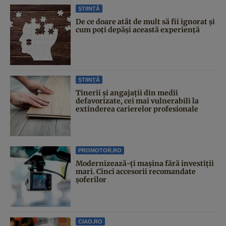
ȘTIINȚĂ
De ce doare atât de mult să fii ignorat și
cum poți depăși această experiență
ȘTIINȚĂ
Tinerii și angajații din medii
defavorizate, cei mai vulnerabili la
extinderea carierelor profesionale
PROMOTOR.RO
Modernizează-ți mașina fără investiții
mari. Cinci accesorii recomandate
șoferilor
CIAO.RO