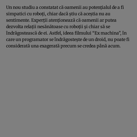
Un nou studiu a constatat că oamenii au potenţialul de a fi
simpatici cu roboţi, chiar dacă ştiu că aceştia nu au
sentimente. Experţii atenţionează că oamenii ar putea
dezvolta relaţii nesănătoase cu roboţii şi chiar să se
îndrăgostească de ei. Astfel, ideea filmului “Ex machina”, în
care un programator se îndrăgosteşte de un droid, nu poate fi
considerată una exagerată precum se credea până acum.