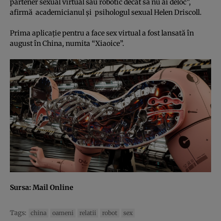
partener sexual virtual sau robotic decât să nu ai deloc”,
afirmă academicianul şi psihologul sexual Helen Driscoll.
Prima aplicaţie pentru a face sex virtual a fost lansată în
august în China, numita “Xiaoice”.
Sursa:
Mail Online
Tags:
china
oameni
relatii
robot
sex