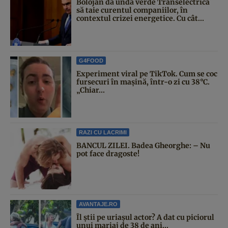
Bolojan dă undă verde Transelectrica
să taie curentul companiilor, în
contextul crizei energetice. Cu cât...
G4FOOD
Experiment viral pe TikTok. Cum se coc
fursecuri în mașină, într-o zi cu 38°C.
„Chiar...
RAZI CU LACRIMI
BANCUL ZILEI. Badea Gheorghe: – Nu
pot face dragoste!
AVANTAJE.RO
Îl știi pe uriașul actor? A dat cu piciorul
unui mariaj de 38 de ani...