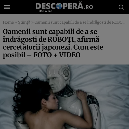
Home
»
Știință
»
Oamenii sunt capabili de a se îndrăgosti de ROBOŢI, afirmă cercetătorii japonezi. Cum este posibil – FOTO + VIDEO
Oamenii sunt capabili de a se
îndrăgosti de ROBOŢI, afirmă
cercetătorii japonezi. Cum este
posibil – FOTO + VIDEO