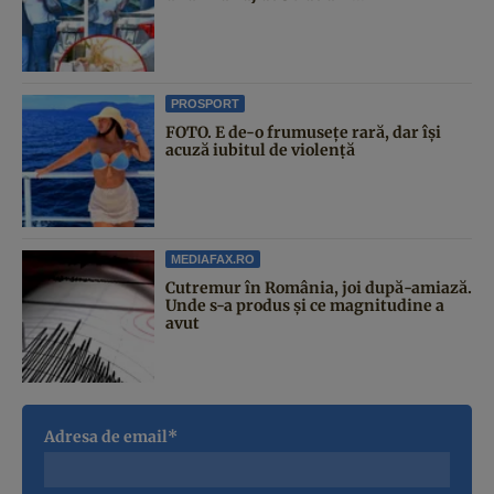
PROSPORT
FOTO. E de-o frumusețe rară, dar își
acuză iubitul de violență
MEDIAFAX.RO
Cutremur în România, joi după-amiază.
Unde s-a produs și ce magnitudine a
avut
Adresa de email*