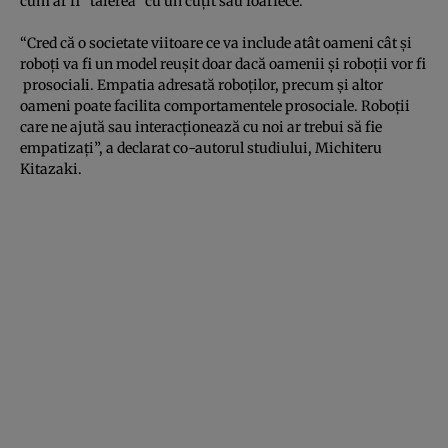
cum ar fi “tăierea” cu un cuţit sau foarfece.
“Cred că o societate viitoare ce va include atât oameni cât şi
roboţi va fi un model reuşit doar dacă oamenii şi roboţii vor fi
prosociali. Empatia adresată roboţilor, precum şi altor
oameni poate facilita comportamentele prosociale. Roboţii
care ne ajută sau interacţionează cu noi ar trebui să fie
empatizaţi”, a declarat co-autorul studiului, Michiteru
Kitazaki.