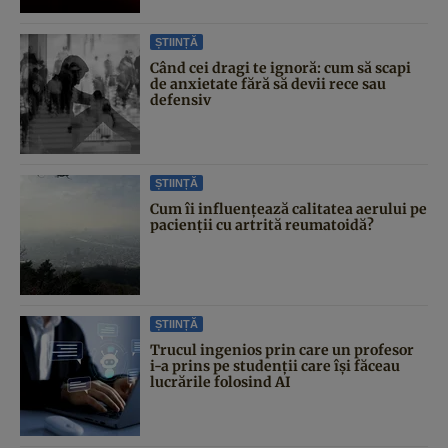
ȘTIINȚĂ
Când cei dragi te ignoră: cum să scapi
de anxietate fără să devii rece sau
defensiv
ȘTIINȚĂ
Cum îi influențează calitatea aerului pe
pacienții cu artrită reumatoidă?
ȘTIINȚĂ
Trucul ingenios prin care un profesor
i-a prins pe studenții care își făceau
lucrările folosind AI