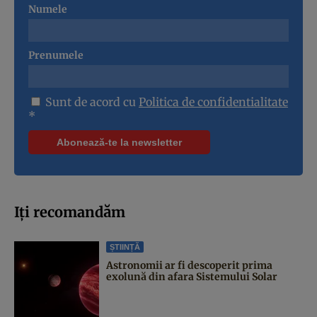
Numele
Prenumele
Sunt de acord cu
Politica de confidentialitate
*
Iți recomandăm
ȘTIINȚĂ
Astronomii ar fi descoperit prima
exolună din afara Sistemului Solar