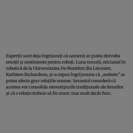
Experţii sunt deja îngrijoraţi că oamenii ar putea dezvolta
emoţii şi sentimente pentru roboţi. Luna trecută, eticianul în
robotică de la Universitatea De Montfort din Leicester,
Kathleen Richardson, şi-a expus îngrijorarea că „
sexbots
” ar
putea afecta grav relaţiile umane. Savantul consideră că
acestea vor consolida stereotipurile tradiţionale ale femeilor
şi că o relaţie trebuie să fie nimic mai mult decât fizic.