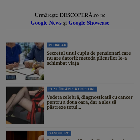
Urmărește DESCOPERĂ.ro pe
Google News
Google Showcase
și
MEDIAFAX
Secretul unui cuplu de pensionari care
nu are datorii: metoda plicurilor le-a
schimbat viața
CE SE ÎNTÂMPLĂ DOCTORE
Vedeta celebră, diagnosticată cu cancer
pentru a doua oară, dar a ales să
păstreze totul...
GANDUL.RO