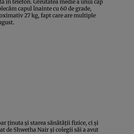
tă în telefon. Greutatea medie a unui cap
aplecăm capul înainte cu 60 de grade,
oximativ 27 kg, fapt care are multiple
ugust.
 ţinuta şi starea sănătăţii fizice, ci şi
at de Shwetha Nair şi colegii săi a avut