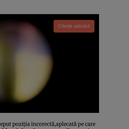
Citește articolul
put poziţia incorectă,aplecată pe care