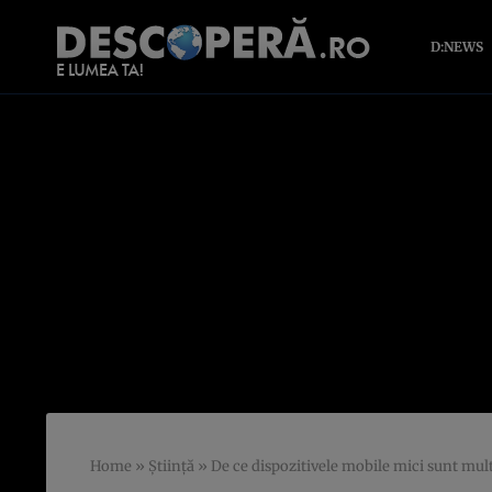
D:NEWS
Home
»
Știință
»
De ce dispozitivele mobile mici sunt mul