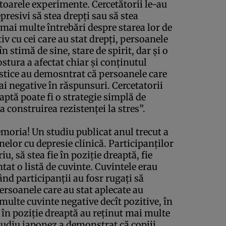
oarele experimente. Cercetătorii le-au
resivi să stea drepţi sau să stea
 mai multe întrebări despre starea lor de
iv cu cei care au stat drepţi, persoanele
n stimă de sine, stare de spirit, dar şi o
stura a afectat chiar şi conţinutul
istice au demosntrat că persoanele care
ai negative în răspunsuri. Cercetatorii
aptă poate fi o strategie simplă de
construirea rezistenţei la stres”.
memoria! Un
studiu
publicat anul trecut a
lor cu depresie clinică. Participanţilor
u, să stea fie în poziţie dreaptă, fie
ntat o listă de cuvinte. Cuvintele erau
Când participanţii au fosr rugaţi să
ersoanele care au stat aplecate au
 multe cuvinte negative decît pozitive, în
 în poziţie dreaptă au reţinut mai multe
studiu japonez a demonstrat că copiii