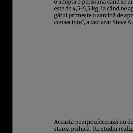
o adoptă o persoană când se ui
este de 4,5-5,5 kg, ia când ne 
gâtul primeşte o sarcină de apr
consecinţe”, a declarat Steve A
Această poziţie afecetază nu doar
starea psihică. Un
studiu
realiz