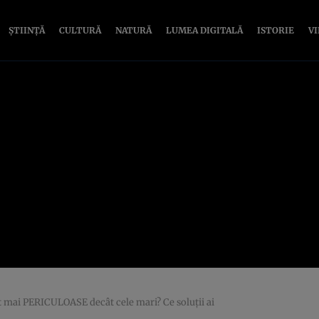
ȘTIINȚĂ
CULTURĂ
NATURĂ
LUMEA DIGITALĂ
ISTORIE
V
t mai PERICULOASE decât cele mari? Ce soluţii ai