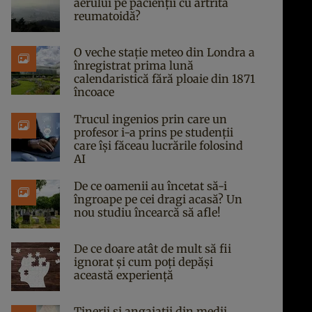
aerului pe pacienții cu artrită
reumatoidă?
O veche stație meteo din Londra a
înregistrat prima lună
calendaristică fără ploaie din 1871
încoace
Trucul ingenios prin care un
profesor i-a prins pe studenții
care își făceau lucrările folosind
AI
De ce oamenii au încetat să-i
îngroape pe cei dragi acasă? Un
nou studiu încearcă să afle!
De ce doare atât de mult să fii
ignorat și cum poți depăși
această experiență
Tinerii și angajații din medii