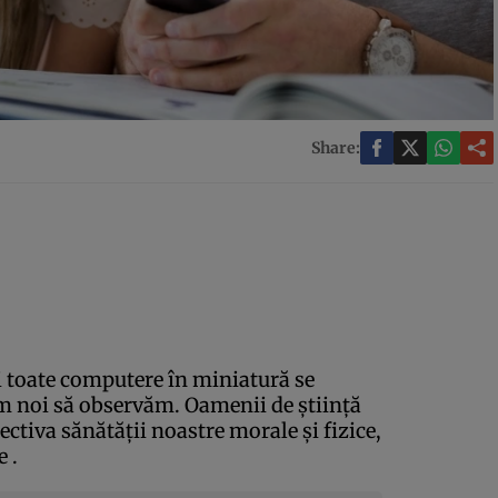
Share:
i toate computere în miniatură se
m noi să observăm. Oamenii de ştiinţă
ectiva sănătăţii noastre morale şi fizice,
 .