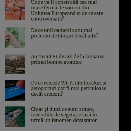
Unde va fi construită cea mai
mare fermă de somon din
Uniunea Europeană și de ce este
controversată?
De ce unii oameni sunt mai
preferați de țânțari decât alții?
Au trecut 81 de ani de la lansarea
primei bombe atomice
De ce rețelele Wi-Fi din hoteluri și
aeroporturi pot fi mai periculoase
decât credem?
Chiar și după ce sunt stinse,
incendiile de vegetație lasă în
urmă un fenomen devastator