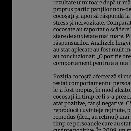
rezultate uimitoare după următ
proprus participanţilor non-dep
cocoşaţi şi apoi să răspundă la
stress şi nervozitate. Comparat
cocoşate au raportat o scădere î
stare de anxietate mai mare. Po
răspunsurilor. Analizele lingv
au stat aplecate au fost mult m
au concluzionat: „O poziţie dre
comportament pentru a ajuta la 
Poziţia cocoştă afectează şi 
testat comportamentul persoane
le-a fost propus, în mod aleatori
cocoşaţi în timp ce li s-a preze
atât pozitive, cât şi negative. 
reproducă cuvinteţe reţinute, p
reprodus (deci, au reţinut) mai
timp ce persoanele care au stat
cuvinte pozitive. În 2009, un 