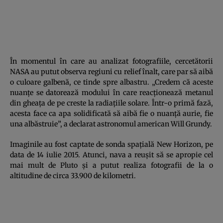
În momentul în care au analizat fotografiile, cercetătorii
NASA au putut observa regiuni cu relief înalt, care par să aibă
o culoare galbenă, ce tinde spre albastru. „Credem că aceste
nuanţe se datorează modului în care reacţionează metanul
din gheaţa de pe creste la radiaţiile solare. Într-o primă fază,
acesta face ca apa solidificată să aibă fie o nuanţă aurie, fie
una albăstruie”, a declarat astronomul american Will Grundy.
Imaginile au fost captate de sonda spaţială New Horizon, pe
data de 14 iulie 2015. Atunci, nava a reuşit să se apropie cel
mai mult de Pluto şi a putut realiza fotografii de la o
altitudine de circa 33.900 de kilometri.