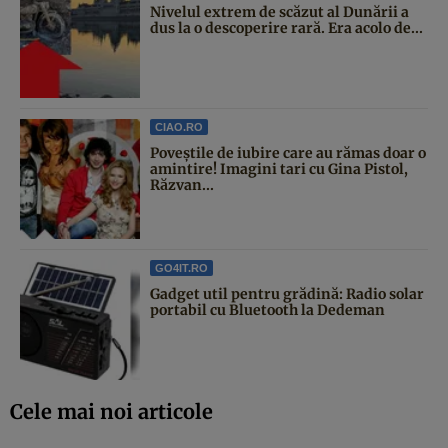
Nivelul extrem de scăzut al Dunării a
dus la o descoperire rară. Era acolo de...
CIAO.RO
Poveştile de iubire care au rămas doar o
amintire! Imagini tari cu Gina Pistol,
Răzvan...
GO4IT.RO
Gadget util pentru grădină: Radio solar
portabil cu Bluetooth la Dedeman
Cele mai noi articole