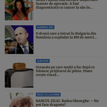
înainte de operație. A fost
diagnosticată cu cancer la sân în...
GANDUL.RO
O dronă care a intrat în Bulgaria din
România a explodat la 100 de metri...
G4FOOD
Greșeala pe care mulți o fac după ce
folosesc prăjitorul de pâine. Poate
crește riscul...
RAZI CU LACRIMI
BANCUL ZILEI. Badea Gheorghe: – Nu
pot face dragoste!