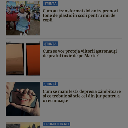
ȘTIINȚĂ
Cum au transformat doi antreprenori
tone de plastic în școli pentru mii de
copii
ȘTIINȚĂ
Cum se vor proteja viitorii astronauți
de praful toxic de pe Marte?
ȘTIINȚĂ
Cum se manifestă depresia zâmbitoare
și ce trebuie să știe cei din jur pentru a
o recunoaște
PROMOTOR.RO