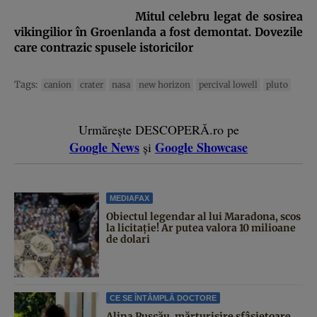
Mitul celebru legat de sosirea
vikingilior în Groenlanda a fost demontat. Dovezile
care contrazic spusele istoricilor
Tags:
canion
crater
nasa
new horizon
percival lowell
pluto
Urmărește DESCOPERĂ.ro pe
Google News
Google Showcase
și
MEDIAFAX
Obiectul legendar al lui Maradona, scos
la licitație! Ar putea valora 10 milioane
de dolari
CE SE ÎNTÂMPLĂ DOCTORE
Alina Pușcău, mărturisire sfâșietoare