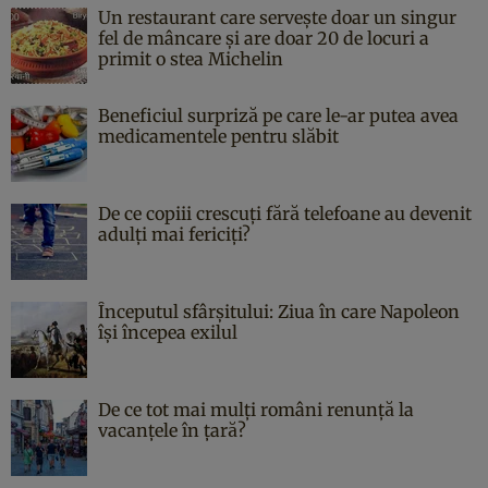
Un restaurant care servește doar un singur
fel de mâncare și are doar 20 de locuri a
primit o stea Michelin
Beneficiul surpriză pe care le-ar putea avea
medicamentele pentru slăbit
De ce copiii crescuți fără telefoane au devenit
adulți mai fericiți?
Începutul sfârşitului: Ziua în care Napoleon
îşi începea exilul
De ce tot mai mulți români renunță la
vacanțele în țară?