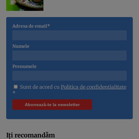
Adresa de email*
Numele
Prenumele
Sunt de acord cu
Politica de confidentialitate
*
Iți recomandăm