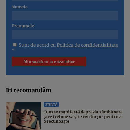
Numele
Prenumele
Sunt de acord cu
Politica de confidentialitate
*
Iți recomandăm
ȘTIINȚĂ
Cum se manifestă depresia zâmbitoare
și ce trebuie să știe cei din jur pentru a
o recunoaște