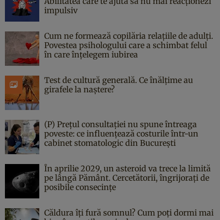
Abilitatea care te ajută să nu mai reacționezi
impulsiv
Cum ne formează copilăria relațiile de adulți.
Povestea psihologului care a schimbat felul
în care înțelegem iubirea
Test de cultură generală. Ce înălțime au
girafele la naștere?
(P) Prețul consultației nu spune întreaga
poveste: ce influențează costurile într-un
cabinet stomatologic din București
În aprilie 2029, un asteroid va trece la limită
pe lângă Pământ. Cercetătorii, îngrijorați de
posibile consecințe
Căldura îți fură somnul? Cum poți dormi mai