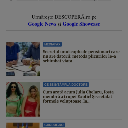
Urmărește DESCOPERĂ.ro pe
Google News
Google Showcase
și
MEDIAFAX
Secretul unui cuplu de pensionari care
nu are datorii: metoda plicurilor le-a
schimbat viața
CE SE ÎNTÂMPLĂ DOCTORE
Cum arată acum Julia Chelaru, fosta
membră a trupei Exotic! Și-a etalat
formele voluptoase, la...
GANDUL.RO