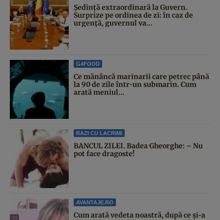
Şedinţă extraordinară la Guvern.
Surprize pe ordinea de zi: în caz de
urgență, guvernul va...
G4FOOD
Ce mănâncă marinarii care petrec până
la 90 de zile într-un submarin. Cum
arată meniul...
RAZI CU LACRIMI
BANCUL ZILEI. Badea Gheorghe: – Nu
pot face dragoste!
AVANTAJE.RO
Cum arată vedeta noastră, după ce și-a