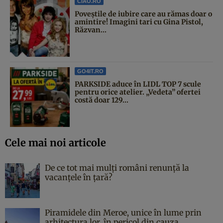
CIAO.RO
Poveştile de iubire care au rămas doar o
amintire! Imagini tari cu Gina Pistol,
Răzvan...
GO4IT.RO
PARKSIDE aduce în LIDL TOP 7 scule
pentru orice atelier. „Vedeta” ofertei
costă doar 129...
Cele mai noi articole
De ce tot mai mulți români renunță la
vacanțele în țară?
Piramidele din Meroe, unice în lume prin
arhitectura lor, în pericol din cauza