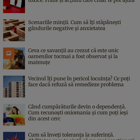
Scenariile minții. Cum să îți stăpânești
gândurile negative și anxietatea
Ceva ce savanții au crezut că este unic
oamenilor tocmai a fost observat și la
maimuțe
Vecinul îți pune în pericol locuința? Ce poți
face dacă refuză să remedieze problema
Când cumpărăturile devin o dependență.
Cum recunoști oniomania și cum poți ieși
din acest cerc
Cum să înveți toleranța la suferință.