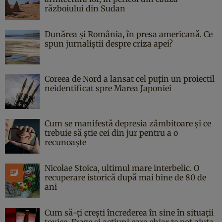
războiului din Sudan
Dunărea și România, în presa americană. Ce
spun jurnaliștii despre criza apei?
Coreea de Nord a lansat cel puțin un proiectil
neidentificat spre Marea Japoniei
Cum se manifestă depresia zâmbitoare și ce
trebuie să știe cei din jur pentru a o
recunoaște
Nicolae Stoica, ultimul mare interbelic. O
recuperare istorică după mai bine de 80 de
ani
Cum să-ți crești încrederea în sine în situații
toxice. Fraze și acțiuni care chiar te pot ajuta