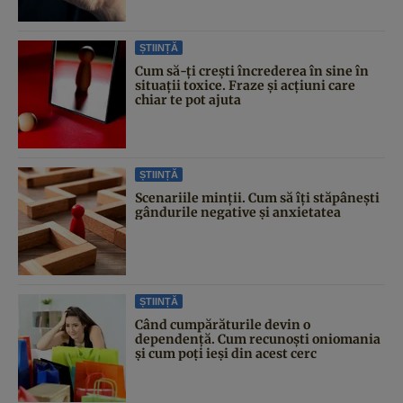
ȘTIINȚĂ
Cum să-ți crești încrederea în sine în
situații toxice. Fraze și acțiuni care
chiar te pot ajuta
ȘTIINȚĂ
Scenariile minții. Cum să îți stăpânești
gândurile negative și anxietatea
ȘTIINȚĂ
Când cumpărăturile devin o
dependență. Cum recunoști oniomania
și cum poți ieși din acest cerc