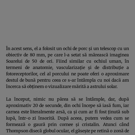
În acest sens, el a folosit un ochi de porc şi un telescop cu un
obiectiv de 80 mm, pe care l-a setat să mărească imaginea
Soarelui de 50 de ori. Fiind similar cu ochiul uman, în
termeni de anatomie, vascularizaţie şi de distribuţie a
fotoreceptorilor, cel al porcului ne poate oferi o aproximare
destul de bună pentru ceea ce s-ar întâmpla cu noi dacă am
încerca să obţinem o vizualizare mărită a astrului solar.
La început, nimic nu părea să se întâmple, dar, după
aproximativ 20 de secunde, din ochi începe să iasă fum, iar
carnea este literalmente arsă, ca şi cum ar fi fost ţinută sub
lupă, într-o zi însorită. După aceea, putem vedea cum se
formează o gaură prin cornee şi cristalin. Atunci când
Thompson disecă globul ocular, el găseşte pe retină o zonă de