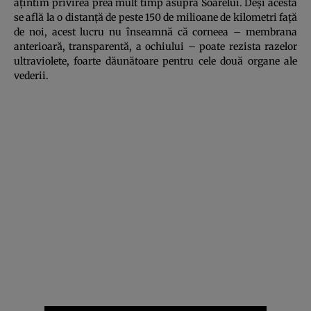
aţintim privirea prea mult timp asupra Soarelui. Deşi acesta
se află la o distanţă de peste 150 de milioane de kilometri faţă
de noi, acest lucru nu înseamnă că corneea – membrana
anterioară, transparentă, a ochiului – poate rezista razelor
ultraviolete, foarte dăunătoare pentru cele două organe ale
vederii.