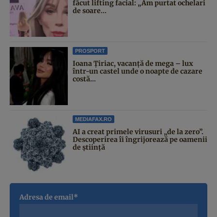
făcut lifting facial: „Am purtat ochelari
de soare...
PROSPORT
Ioana Țiriac, vacanță de mega – lux
într-un castel unde o noapte de cazare
costă...
MEDIAFAX.RO
AI a creat primele virusuri „de la zero”.
Descoperirea îi îngrijorează pe oamenii
de știință
Adresa de email*