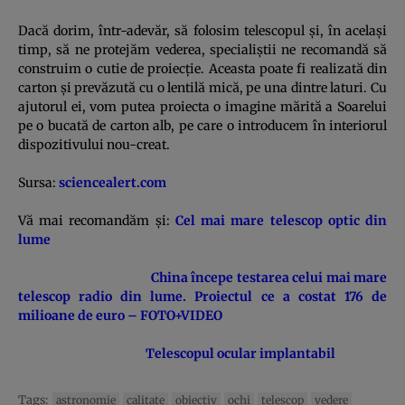
Dacă dorim, într-adevăr, să folosim telescopul şi, în acelaşi
timp, să ne protejăm vederea, specialiştii ne recomandă să
construim o cutie de proiecţie. Aceasta poate fi realizată din
carton şi prevăzută cu o lentilă mică, pe una dintre laturi. Cu
ajutorul ei, vom putea proiecta o imagine mărită a Soarelui
pe o bucată de carton alb, pe care o introducem în interiorul
dispozitivului nou-creat.
Sursa:
sciencealert.com
Vă mai recomandăm şi:
Cel mai mare telescop optic din
lume
China începe testarea celui mai mare
telescop radio din lume. Proiectul ce a costat 176 de
milioane de euro – FOTO+VIDEO
Telescopul ocular implantabil
Tags:
astronomie
calitate
obiectiv
ochi
telescop
vedere