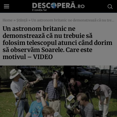
Home
»
Știință
»
Un astronom britanic ne demonstrează că nu trebuie să folosim telescopul atunci când dorim să observăm Soarele. Care este motivul – VIDEO
Un astronom britanic ne
demonstrează că nu trebuie să
folosim telescopul atunci când dorim
să observăm Soarele. Care este
motivul – VIDEO