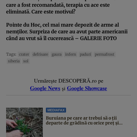
care a fost recomandată, terapia cu ace este
eliminată. Care este motivul?
Pointe du Hoc, cel mai mare depozit de arme al
nemţilor. Surpriza de care au avut parte americanii
când au vrut să îl cucerească – GALERIE FOTO
Tags:
crater
defrisare
gaura
infern
paduri
permafrost
siberia
sol
Urmărește DESCOPERĂ.ro pe
Google News
Google Showcase
și
MEDIAFAX
Buruiana pe care ar trebui să o ții
departe de grădină cu orice preț și...