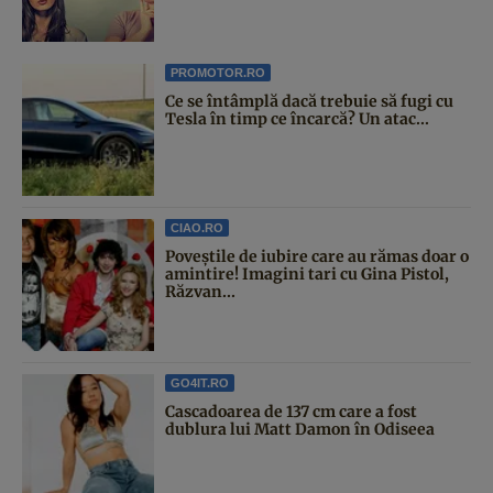
PROMOTOR.RO
Ce se întâmplă dacă trebuie să fugi cu
Tesla în timp ce încarcă? Un atac...
CIAO.RO
Poveştile de iubire care au rămas doar o
amintire! Imagini tari cu Gina Pistol,
Răzvan...
GO4IT.RO
Cascadoarea de 137 cm care a fost
dublura lui Matt Damon în Odiseea