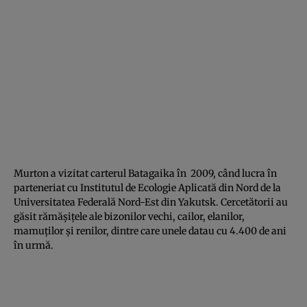
Murton a vizitat carterul Batagaika în 2009, când lucra în
parteneriat cu Institutul de Ecologie Aplicată din Nord de la
Universitatea Federală Nord-Est din Yakutsk. Cercetătorii au
găsit rămăşiţele ale bizonilor vechi, cailor, elanilor,
mamuţilor şi renilor, dintre care unele datau cu 4.400 de ani
în urmă.