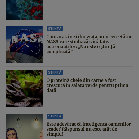
ȘTIINȚĂ
Cum arată o zi din viața unui cercetător
NASA care studiază sănătatea
astronauților: „Nu este o știință
complicată”
ȘTIINȚĂ
O proteină cheie din carne a fost
crescută în salata verde pentru prima
dată
ȘTIINȚĂ
Este adevărat că inteligența oamenilor
scade? Răspunsul nu este atât de
simplu!