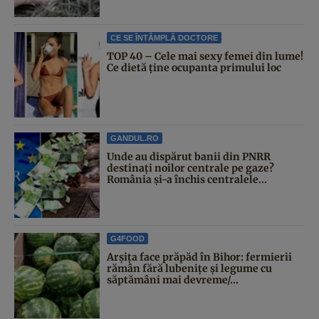
CE SE ÎNTÂMPLĂ DOCTORE
TOP 40 – Cele mai sexy femei din lume!
Ce dietă ține ocupanta primului loc
GANDUL.RO
Unde au dispărut banii din PNRR
destinați noilor centrale pe gaze?
România și-a închis centralele...
G4FOOD
Arșița face prăpăd în Bihor: fermierii
rămân fără lubenițe și legume cu
săptămâni mai devreme/...