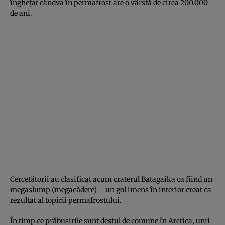
îngheţat cândva în permafrost are o vârstă de circa 200.000
de ani.
Cercetătorii au clasificat acum craterul Batagaika ca fiind un
megaslump (megacădere) – un gol imens în interior creat ca
rezultat al topirii permafrostului.
În timp ce prăbuşirile sunt destul de comune în Arctica, unii