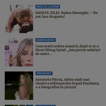
RAZI CU LACRIMI
BANCUL ZILEI. Badea Gheorghe: – Nu
pot face dragoste!
AVANTAJE.RO
Cum arată vedeta noastră, după ce și-a
făcut lifting facial: „Am purtat ochelari
de soare...
PROSPORT
Antonela Pătruț, iubita mult mai
tânără a milionarului Arpad Paszkany,
s-a fotografiat în jacuzzi