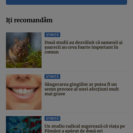
Iți recomandăm
ȘTIINȚĂ
Două studii au dezvăluit că oamenii și
șoarecii au ceva foarte important în
comun
ȘTIINȚĂ
Sângerarea gingiilor ar putea fi un
semn precoce al unei afecțiuni mult
mai grave
ȘTIINȚĂ
Un studiu radical sugerează că viața pe
Pământ a apărut de două ori