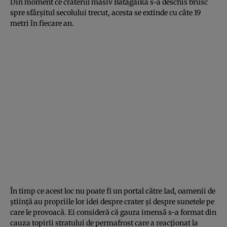
Din moment ce craterul masiv Batagaika s-a deschis brusc
spre sfârşitul secolului trecut, acesta se extinde cu câte 19
metri în fiecare an.
În timp ce acest loc nu poate fi un portal către Iad, oamenii de
ştiinţă au propriile lor idei despre crater şi despre sunetele pe
care le provoacă. Ei consideră că gaura imensă s-a format din
cauza topirii stratului de permafrost care a reacţionat la