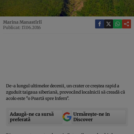
Marina Manastîrlî
Publicat: 17.06.2016
De-a lungul ultimelor decenii, un crater ce creştea rapid a
zguduit taigaua siberiană, provocând localnicii să creadă că
acolo este "o Poartă spre Infern".
Adaugă-ne ca sursă
Urmărește-ne in
preferată
Discover