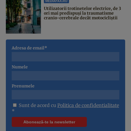
MEDIAFAX.RO
Utilizatorii trotinetelor electrice, de 3
ori mai predispuși la traumatisme
cranio-cerebrale decât motocicliștii
Adresa de email*
Numele
Prenumele
Sunt de acord cu
Politica de confidentialitate
*