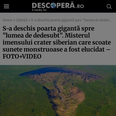
Home
»
Știință
»
S-a deschis poarta gigantă spre ”lumea de dedesubt”. Misterul imensului crater siberian care scoate sunete monstruoase a fost elucidat – FOTO+VIDEO
S-a deschis poarta gigantă spre
”lumea de dedesubt”. Misterul
imensului crater siberian care scoate
sunete monstruoase a fost elucidat –
FOTO+VIDEO