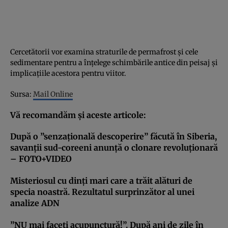
Cercetătorii vor examina straturile de permafrost şi cele
sedimentare pentru a înţelege schimbările antice din peisaj şi
implicaţiile acestora pentru viitor.
Sursa:
Mail Online
Vă recomandăm şi aceste articole:
După o ”senzaţională descoperire” făcută în Siberia,
savanţii sud-coreeni anunţă o clonare revoluţionară
– FOTO+VIDEO
Misteriosul cu dinţi mari care a trăit alături de
specia noastră. Rezultatul surprinzător al unei
analize ADN
”NU mai faceţi acupunctură!”. După ani de zile în