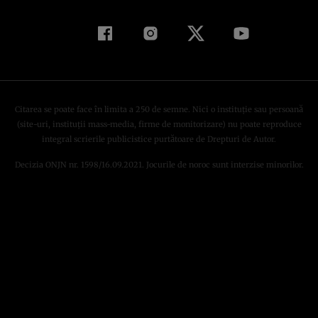
Citarea se poate face în limita a 250 de semne. Nici o instituţie sau persoană
(site-uri, instituţii mass-media, firme de monitorizare) nu poate reproduce
integral scrierile publicistice purtătoare de Drepturi de Autor.
Decizia ONJN nr. 1598/16.09.2021. Jocurile de noroc sunt interzise minorilor.