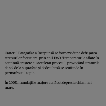
Craterul Batagaika a început să se formeze după defrişarea
terenurilor forestiere, prin anii 1960. Temperaturile aflate în
continuă creştere au accelerat procesul, provocând straturile
de sol de la suprafaţă şi dedesubt să se scufunde în
permafrostul topit.
În 2008, inundaţiile majore au făcut depresia chiar mai
mare.