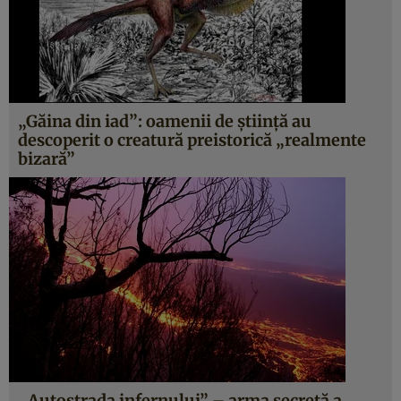
„Găina din iad”: oamenii de ştiinţă au
descoperit o creatură preistorică „realmente
bizară”
„Autostrada infernului” – arma secretă a