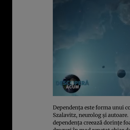
Dependenţa este forma unui c
Szalavitz, neurolog şi autoare.
dependenţa creează dorinţe fo