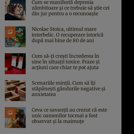
Cum se manifestă depresia
zâmbitoare și ce trebuie să știe cei
din jur pentru a o recunoaște
Nicolae Stoica, ultimul mare
interbelic. O recuperare istorică
după mai bine de 80 de ani
Cum să-ți crești încrederea în
sine în situații toxice. Fraze și
acțiuni care chiar te pot ajuta
Scenariile minții. Cum să îți
stăpânești gândurile negative și
anxietatea
Ceva ce savanții au crezut că este
unic oamenilor tocmai a fost
observat și la maimuțe