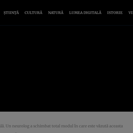
ȘTIINȚĂ
CULTURĂ
NATURĂ
LUMEA DIGITALĂ
ISTORIE
V
ală. Un neurolog a schimbat total modul în care este văzută aceasta