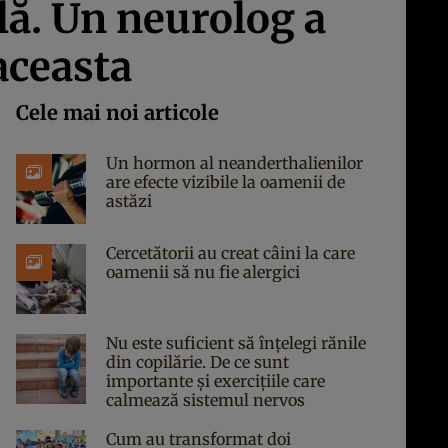
lă. Un neurolog a
aceasta
Cele mai noi articole
Un hormon al neanderthalienilor
are efecte vizibile la oamenii de
astăzi
Cercetătorii au creat câini la care
oamenii să nu fie alergici
Nu este suficient să înțelegi rănile
din copilărie. De ce sunt
importante și exercițiile care
calmează sistemul nervos
Cum au transformat doi