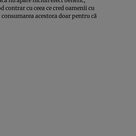
că nu apare niciun efect benefic,
d contrar cu ceea ce cred oamenii cu
: consumarea acestora doar pentru că