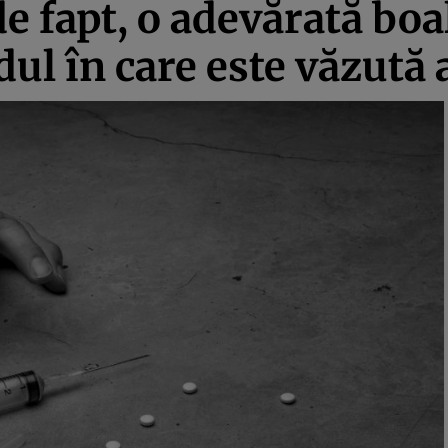
e fapt, o adevărată boa
ul în care este văzută 