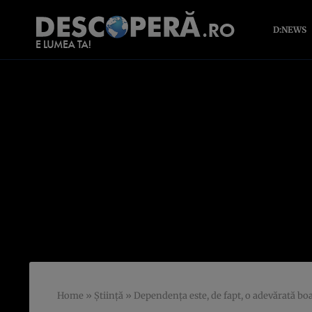
D:NEWS
Home
»
Știință
»
Dependenţa este, de fapt, o adevărată bo