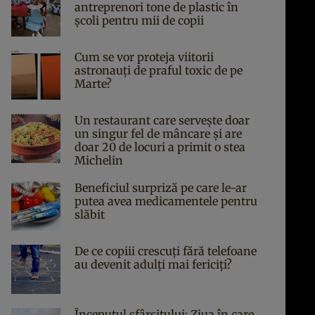
antreprenori tone de plastic în
școli pentru mii de copii
Cum se vor proteja viitorii
astronauți de praful toxic de pe
Marte?
Un restaurant care servește doar
un singur fel de mâncare și are
doar 20 de locuri a primit o stea
Michelin
Beneficiul surpriză pe care le-ar
putea avea medicamentele pentru
slăbit
De ce copiii crescuți fără telefoane
au devenit adulți mai fericiți?
Începutul sfârşitului: Ziua în care