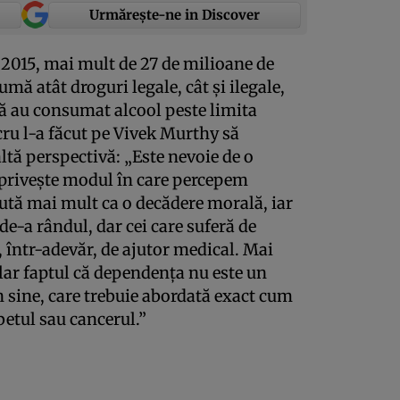
Urmărește-ne in Discover
i 2015, mai mult de 27 de milioane de
umă atât droguri legale, cât şi ilegale,
că au consumat alcool peste limita
cru l-a făcut pe Vivek Murthy să
ltă perspectivă: „Este nevoie de o
 priveşte modul în care percepem
ută mai mult ca o decădere morală, iar
 de-a rândul, dar cei care suferă de
într-adevăr, de ajutor medical. Mai
clar faptul că dependenţa nu este un
în sine, care trebuie abordată exact cum
betul sau cancerul.”