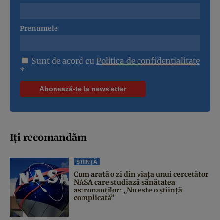
Prenumele
Sunt de acord cu
Politica de confidentialitate
*
Iți recomandăm
ȘTIINȚĂ
Cum arată o zi din viața unui cercetător
NASA care studiază sănătatea
astronauților: „Nu este o știință
complicată”