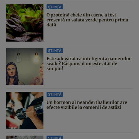
ȘTIINȚĂ
O proteină cheie din carne a fost
crescută în salata verde pentru prima
dată
ȘTIINȚĂ
Este adevărat că inteligența oamenilor
scade? Răspunsul nu este atât de
simplu!
ȘTIINȚĂ
Un hormon al neanderthalienilor are
efecte vizibile la oamenii de astăzi
ȘTIINȚĂ