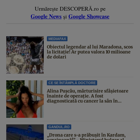
Urmărește DESCOPERĂ.ro pe
Google News
Google Showcase
și
MEDIAFAX
Obiectul legendar al lui Maradona, scos
la licitație! Ar putea valora 10 milioane
de dolari
CE SE ÎNTÂMPLĂ DOCTORE
Alina Pușcău, mărturisire sfâșietoare
înainte de operație. A fost
diagnosticată cu cancer la sân în...
GANDUL.RO
„Drona care s-a prăbușit în Kardam,
ucraineană!” - Ministerul bulgar al