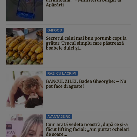
Apărării
G4FOOD
Secretul celui mai bun porumb copt la
grătar. Trucul simplu care păstrează
boabele dulci și...
RAZI CU LACRIMI
BANCUL ZILEI. Badea Gheorghe: – Nu
pot face dragoste!
AVANTAJE.RO
Cum arată vedeta noastră, după ce și-a
făcut lifting facial: „Am purtat ochelari
de soare...