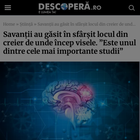
Home
»
Știință
»
Savanţii au găsit în sfârşit locul din creier de unde încep visele. ”Este unul dintre cele mai importante studii”
Savanţii au găsit în sfârşit locul din
creier de unde încep visele. ”Este unul
dintre cele mai importante studii”