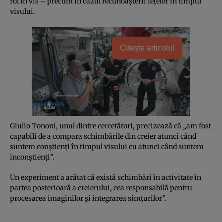
rol în vis – precum în cazul recunoaşterii feţelor în timpul
visului.
Citește articolul
Giulio Tononi, unul dintre cercetători, precizează că „am fost
capabili de a compara schimbările din creier atunci când
suntem conştienţi în timpul visului cu atunci când suntem
inconştienţi”.
Un experiment a arătat că există schimbări în activitate în
partea posterioară a creierului, cea responsabilă pentru
procesarea imaginilor şi integrarea simţurilor”.