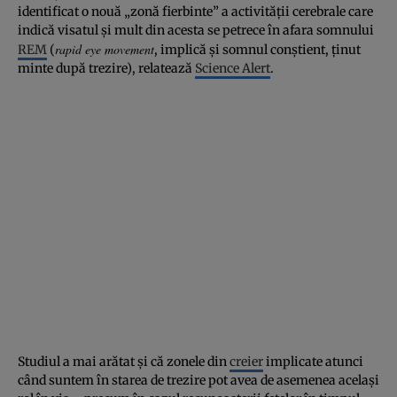
identificat o nouă „zonă fierbinte” a activităţii cerebrale care
indică visatul şi mult din acesta se petrece în afara somnului
rapid eye movement
REM
(
, implică şi somnul conştient, ţinut
minte după trezire), relatează
Science Alert
.
Studiul a mai arătat şi că zonele din
creier
implicate atunci
când suntem în starea de trezire pot avea de asemenea acelaşi