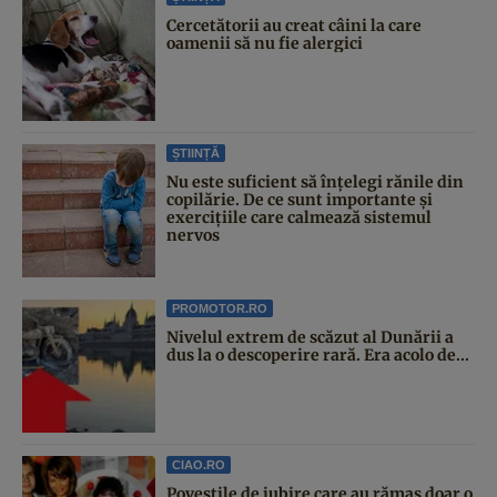
Cercetătorii au creat câini la care
oamenii să nu fie alergici
ȘTIINȚĂ
Nu este suficient să înțelegi rănile din
copilărie. De ce sunt importante și
exercițiile care calmează sistemul
nervos
PROMOTOR.RO
Nivelul extrem de scăzut al Dunării a
dus la o descoperire rară. Era acolo de...
CIAO.RO
Poveştile de iubire care au rămas doar o