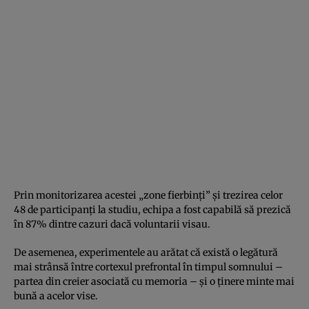
Prin monitorizarea acestei „zone fierbinţi” şi trezirea celor
48 de participanţi la studiu, echipa a fost capabilă să prezică
în 87% dintre cazuri dacă voluntarii visau.
De asemenea, experimentele au arătat că există o legătură
mai strânsă între cortexul prefrontal în timpul somnului –
partea din creier asociată cu memoria – şi o ţinere minte mai
bună a acelor vise.