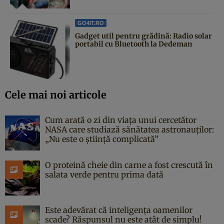
GO4IT.RO
Gadget util pentru grădină: Radio solar
portabil cu Bluetooth la Dedeman
Cele mai noi articole
Cum arată o zi din viața unui cercetător
NASA care studiază sănătatea astronauților:
„Nu este o știință complicată”
O proteină cheie din carne a fost crescută în
salata verde pentru prima dată
Este adevărat că inteligența oamenilor
scade? Răspunsul nu este atât de simplu!