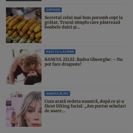
G4FOOD
Secretul celui mai bun porumb copt la
grătar. Trucul simplu care păstrează
boabele dulci și...
RAZI CU LACRIMI
BANCUL ZILEI. Badea Gheorghe: – Nu
pot face dragoste!
AVANTAJE.RO
Cum arată vedeta noastră, după ce și-a
făcut lifting facial: „Am purtat ochelari
de soare...