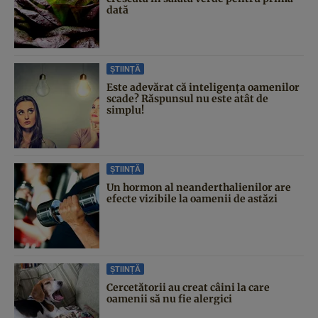
dată
ȘTIINȚĂ
Este adevărat că inteligența oamenilor
scade? Răspunsul nu este atât de
simplu!
ȘTIINȚĂ
Un hormon al neanderthalienilor are
efecte vizibile la oamenii de astăzi
ȘTIINȚĂ
Cercetătorii au creat câini la care
oamenii să nu fie alergici