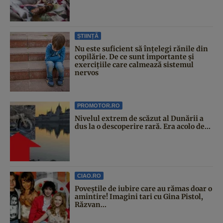
ȘTIINȚĂ
Nu este suficient să înțelegi rănile din
copilărie. De ce sunt importante și
exercițiile care calmează sistemul
nervos
PROMOTOR.RO
Nivelul extrem de scăzut al Dunării a
dus la o descoperire rară. Era acolo de...
CIAO.RO
Poveştile de iubire care au rămas doar o
amintire! Imagini tari cu Gina Pistol,
Răzvan...