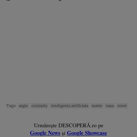
Tags:
aegis
curiosity
inteligenta artificiala
marte
nasa
rover
Urmărește DESCOPERĂ.ro pe
Google News
Google Showcase
și