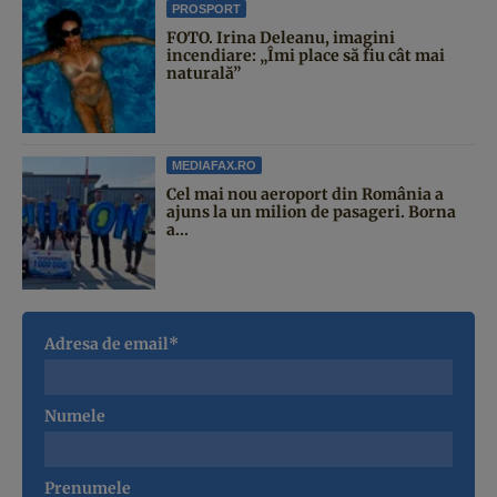
PROSPORT
FOTO. Irina Deleanu, imagini
incendiare: „Îmi place să fiu cât mai
naturală”
MEDIAFAX.RO
Cel mai nou aeroport din România a
ajuns la un milion de pasageri. Borna
a...
Adresa de email*
Numele
Prenumele