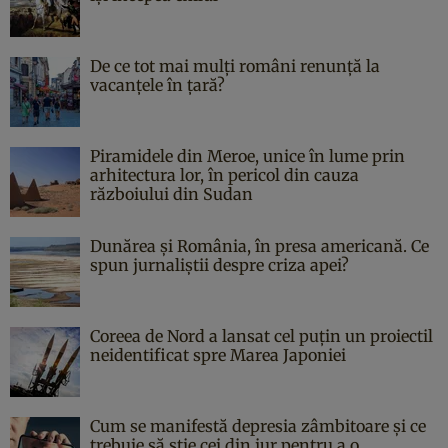
De ce tot mai mulți români renunță la
vacanțele în țară?
Piramidele din Meroe, unice în lume prin
arhitectura lor, în pericol din cauza
războiului din Sudan
Dunărea și România, în presa americană. Ce
spun jurnaliștii despre criza apei?
Coreea de Nord a lansat cel puțin un proiectil
neidentificat spre Marea Japoniei
Cum se manifestă depresia zâmbitoare și ce
trebuie să știe cei din jur pentru a o