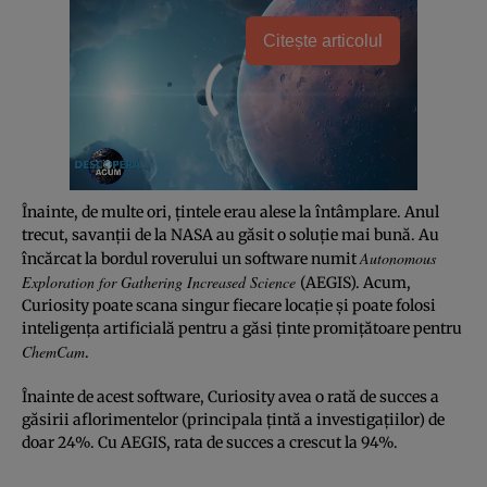
Citește articolul
Înainte, de multe ori, ţintele erau alese la întâmplare. Anul
trecut, savanţii de la NASA au găsit o soluţie mai bună. Au
Autonomous
încărcat la bordul roverului un software numit
Exploration for Gathering Increased Science
(AEGIS). Acum,
Curiosity poate scana singur fiecare locaţie şi poate folosi
inteligenţa artificială pentru a găsi ţinte promiţătoare pentru
ChemCam
.
Înainte de acest software, Curiosity avea o rată de succes a
găsirii aflorimentelor (principala ţintă a investigaţiilor) de
doar 24%. Cu AEGIS, rata de succes a crescut la 94%.