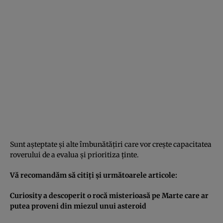
Sunt aşteptate şi alte îmbunătăţiri care vor creşte capacitatea
roverului de a evalua şi prioritiza ţinte.
Vă recomandăm să citiţi şi următoarele articole:
Curiosity a descoperit o rocă misterioasă pe Marte care ar
putea proveni din miezul unui asteroid