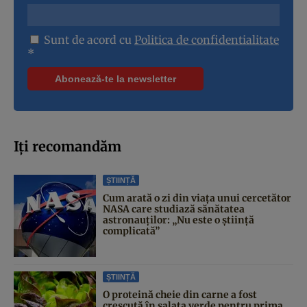
Sunt de acord cu
Politica de confidentialitate
*
Iți recomandăm
ȘTIINȚĂ
Cum arată o zi din viața unui cercetător
NASA care studiază sănătatea
astronauților: „Nu este o știință
complicată”
ȘTIINȚĂ
O proteină cheie din carne a fost
crescută în salata verde pentru prima